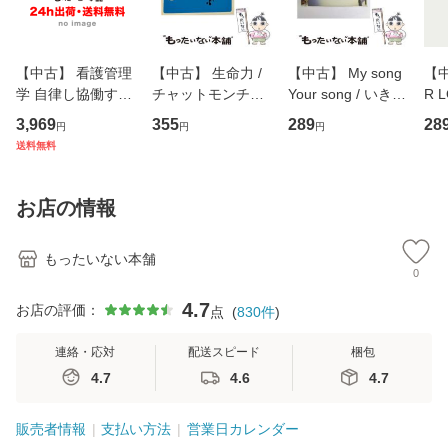
【中古】 看護管理
【中古】 生命力 /
【中古】 My song
【中
学 自律し協働する
チャットモンチー /
Your song / いきも
R 
専門職の看護マネ
キューンレコード
のがかり / [CD]
産限
3,969
355
289
28
円
円
円
ジメントスキル 改
[CD]【メール便送
【メール便送料無
翔太
送料無料
訂第3版 (看護学テ
料無料】
料】
[C
キストNiCE) / 手島
料
恵 藤本幸三 / 南江
お店の情報
堂 [単行
もったいない本舗
0
4.7
お店の評価：
点
(
830
件
)
連絡・応対
配送スピード
梱包
4.7
4.6
4.7
販売者情報
支払い方法
営業日カレンダー