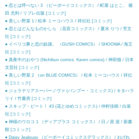
● 恋とは呼べない 3 （ビーボーイコミックス） / 町屋 はとこ、 榎
田 尤利 / リブレ出版 [コミック]
● 美しい野菜 1 / 松本 ミーコハウス / 祥伝社 [コミック]
● 恋とはどんなものかしら （花音コミックス） / 夏水 りつ / 芳文
社 [コミック]
● イベリコ豚と恋の奴隷。 （GUSH COMICS） / SHOOWA / 海王
社 [コミック]
● 真夜中のおやつ (Nichibun comics. Karen comics) / 神田猫 / 日本
文芸社 [コミック]
● 美しい野菜 2 （on BLUE COMICS） / 松本 ミーコハウス / 祥伝
社 [コミック]
● ジェラテリアスーパーノヴァ (バンブー・コミックス) / キタハラ
リイ / 竹書房 [コミック]
● スキップ・ビート！ 43 (花とゆめコミックス) / 仲村佳樹 / 白泉
社 [コミック]
● 神様のウロコ 1 （ディアプラス コミックス） / 日ノ原 巡 / 新書
館 [コミック]
● Daisy Jealousy （ビーボーイコミックスデラックス） / おげれ