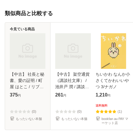
類似商品と比較する
今見ている商品
【中古】 社長と秘
【中古】 架空通貨
ちいかわ なんか小
書、愛の証明 / 町
（講談社文庫） /
さくてかわいいや
屋 はとこ / リブレ
池井戸 潤 / 講談社
つ 3/ナガノ
出版 [コミック]
[文庫]【メール便送
375
261
1,210
円
円
円
【メール便送料無
料無料】
料】
送料無料
(0)
(0)
(1)
もったいない本舗
もったいない本舗
bookfan au PAY マ
ーケット店