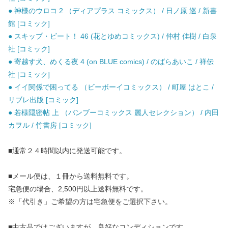
● 神様のウロコ 2 （ディアプラス コミックス） / 日ノ原 巡 / 新書
館 [コミック]
● スキップ・ビート！ 46 (花とゆめコミックス) / 仲村 佳樹 / 白泉
社 [コミック]
● 寄越す犬、めくる夜 4 (on BLUE comics) / のばらあいこ / 祥伝
社 [コミック]
● イイ関係で困ってる （ビーボーイコミックス） / 町屋 はとこ /
リブレ出版 [コミック]
● 若様隠密帖 上 （バンブーコミックス 麗人セレクション） / 内田
カヲル / 竹書房 [コミック]
■通常２４時間以内に発送可能です。
■メール便は、１冊から送料無料です。
宅急便の場合、2,500円以上送料無料です。
※「代引き」ご希望の方は宅急便をご選択下さい。
■中古品ではございますが、良好なコンディションです。