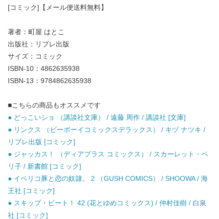
[コミック]【メール便送料無料】
著者：町屋 はとこ
出版社：リブレ出版
サイズ：コミック
ISBN-10：4862635938
ISBN-13：9784862635938
■こちらの商品もオススメです
● どっこいショ （講談社文庫） / 遠藤 周作 / 講談社 [文庫]
● リンクス （ビーボーイコミックスデラックス） / キヅ ナツキ /
リブレ出版 [コミック]
● ジャッカス！ （ディアプラス コミックス） / スカーレット・ベ
リ子 / 新書館 [コミック]
● イベリコ豚と恋の奴隷。 2 （GUSH COMICS） / SHOOWA / 海
王社 [コミック]
● スキップ・ビート！ 42 (花とゆめコミックス) / 仲村佳樹 / 白泉
社 [コミック]