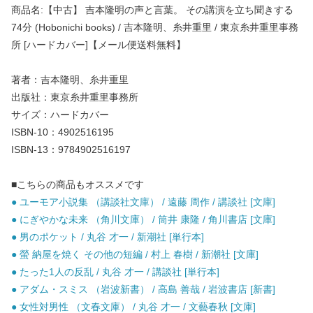
商品名:【中古】 吉本隆明の声と言葉。 その講演を立ち聞きする
74分 (Hobonichi books) / 吉本隆明、糸井重里 / 東京糸井重里事務
所 [ハードカバー]【メール便送料無料】
著者：吉本隆明、糸井重里
出版社：東京糸井重里事務所
サイズ：ハードカバー
ISBN-10：4902516195
ISBN-13：9784902516197
■こちらの商品もオススメです
● ユーモア小説集 （講談社文庫） / 遠藤 周作 / 講談社 [文庫]
● にぎやかな未来 （角川文庫） / 筒井 康隆 / 角川書店 [文庫]
● 男のポケット / 丸谷 才一 / 新潮社 [単行本]
● 螢 納屋を焼く その他の短編 / 村上 春樹 / 新潮社 [文庫]
● たった1人の反乱 / 丸谷 才一 / 講談社 [単行本]
● アダム・スミス （岩波新書） / 高島 善哉 / 岩波書店 [新書]
● 女性対男性 （文春文庫） / 丸谷 才一 / 文藝春秋 [文庫]