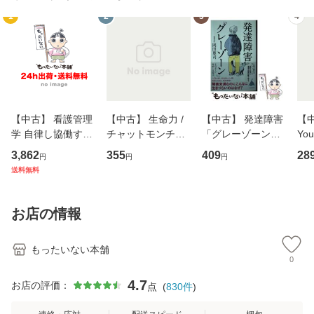
1
2
3
4
【中古】 看護管理
【中古】 生命力 /
【中古】 発達障害
【中
学 自律し協働する
チャットモンチー /
「グレーゾーン」
You
専門職の看護マネ
キューンレコード
その正しい理解と
のがか
3,862
355
409
28
円
円
円
ジメントスキル 改
[CD]【メール便送
克服法 (SB新書 57
【
送料無料
訂第3版 (看護学テ
料無料】
2) / 岡田尊司 / Ｓ
料
キストNiCE) / 手島
Ｂクリエイティブ
恵 藤本幸三 / 南江
[新書]【メール便送
お店の情報
堂 [単行
料無料】
もったいない本舗
0
4.7
お店の評価：
点
(
830
件
)