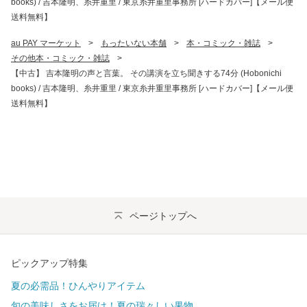
books) / 吉本隆明、糸井重里 / 東京糸井重里事務所 [ハードカバー]【メール便
送料無料】
au PAY マーケット
>
もったいない本舗
>
本・コミック・雑誌
>
その他本・コミック・雑誌
>
【中古】 吉本隆明の声と言葉。 その講演を立ち聞きする74分 (Hobonichi
books) / 吉本隆明、糸井重里 / 東京糸井重里事務所 [ハードカバー]【メール便
送料無料】
ページトップへ
ピックアップ特集
夏の必需品！ひんやりアイテム
旬の美味しさをお届け！夏の瑞々しい果物