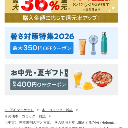
au PAY マーケット
>
本・コミック・雑誌
>
その他本・コミック・雑誌
>
【中古】 吉本隆明の声と言葉。 その講演を立ち聞きする74分 (Hobonichi