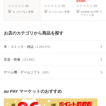
明、糸井重里 / 東
送料無料
京糸井重里事務所
(0)
(0)
(0)
[ハードカバ
もったいない本舗
もったいない本舗
bookfan au PAY マ
ーケット店
お店のカテゴリから商品を探す
本・コミック・雑誌
（
1,264,470
）
音楽・映像
（
151,892
）
ゲーム機・ゲームソフト
（
282
）
au PAY マーケット
のおすすめ