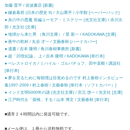
加藤 晋平 / 岩波書店 [新書]
● 鎌倉幕府 (日本の歴史 9) / 大山喬平 / 小学館 [ペーパーバック]
● 灰の中の悪魔 長編ユーモア・ミステリー (光文社文庫) / 赤川次
郎 / 光文社 [文庫]
● 地球から来た男 （角川文庫） / 星 新一 / KADOKAWA [文庫]
● 夜中の乾杯 / 丸谷 才一 / 文藝春秋 [ハードカバー]
● 遺書 / 吉本 隆明 / 角川春樹事務所 [新書]
● 超「20世紀論」 上 / 吉本 隆明 / KADOKAWA [単行本]
● ペレストロイカ / ミハイル・ゴルバチョフ、田中直毅 / 講談社
[単行本]
● 夢を見るために毎朝僕は目覚めるのです 村上春樹インタビュー
集1997-2009 / 村上春樹 / 文藝春秋 [単行本（ソフトカバー）]
● インド文明5000年の謎 (光文社文庫) / 宮元 啓一 / 光文社 [文庫]
● 江戸時代を「探検」する / 山本 博文 / 文藝春秋 [単行本]
■通常２４時間以内に発送可能です。
■メール便は、１冊から送料無料です。