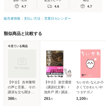
連絡・応対
配送スピード
梱包
4.7
4.6
4.7
販売者情報
支払い方法
営業日カレンダー
類似商品と比較する
今見ている商品
【中古】 吉本隆明
【中古】 架空通貨
ちいかわ なんか小
の声と言葉。 その
（講談社文庫） /
さくてかわいいや
講演を立ち聞きす
池井戸 潤 / 講談社
つ 1/ナガノ
る74分 (Hobonichi
[文庫]【メール便送
386
261
1,100
円
円
円
books) / 吉本隆
料無料】