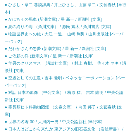
● ひさし・章二 巷談辞典 / 井上ひさし、山藤 章二 / 文藝春秋 [単行
本]
● かぼちゃの馬車 (新潮文庫) / 星 新一 / 新潮社 [文庫]
● 夏の終りの海 （角川文庫） / 源氏 鶏太 / 角川書店 [文庫]
● 物語世界史への旅 / 大江 一道、 山崎 利男 / 山川出版社 [ペーパ
ーバック]
● だれかさんの悪夢 (新潮文庫) / 星 新一 / 新潮社 [文庫]
● ご依頼の件 (新潮文庫) / 星 新一 / 新潮社 [文庫]
● 羊男のクリスマス （講談社文庫） / 村上 春樹、 佐々木 マキ / 講
談社 [文庫]
● 空虚としての主題 / 吉本 隆明 / ベネッセコーポレーション [ペー
パーバック]
● 対話 日本の原像 （中公文庫） / 梅原 猛、 吉本 隆明 / 中央公論
新社 [文庫]
● 霊長類ヒト科動物図鑑 （文春文庫） / 向田 邦子 / 文藝春秋 [文
庫]
● 世界の名著 30 / 大河内一男 / 中央公論新社 [単行本]
● 日本人はどこから来たか 東アジアの旧石器文化 （岩波新書） /