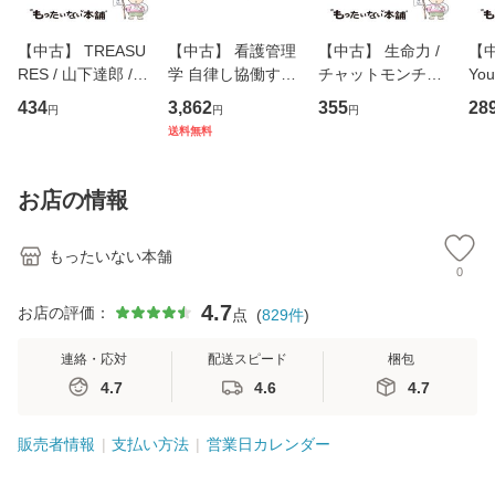
【中古】 TREASU
【中古】 看護管理
【中古】 生命力 /
【中
RES / 山下達郎 /
学 自律し協働する
チャットモンチー /
You
イーストウエス
専門職の看護マネ
キューンレコード
のがか
434
3,862
355
28
円
円
円
ト・ジャパン [CD]
ジメントスキル 改
[CD]【メール便送
【
送料無料
【メール便送料無
訂第3版 (看護学テ
料無料】
料
料】
キストNiCE) / 手島
恵 藤本幸三 / 南江
お店の情報
堂 [単行
もったいない本舗
0
4.7
お店の評価：
点
(
829
件
)
連絡・応対
配送スピード
梱包
4.7
4.6
4.7
販売者情報
支払い方法
営業日カレンダー