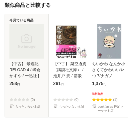
類似商品と比較する
今見ている商品
【中古】 最遊記
【中古】 架空通貨
ちいかわ なんか小
RELOAD 4 / 峰倉
（講談社文庫） /
さくてかわいいや
かずや / 一迅社 [コ
池井戸 潤 / 講談社
つ 7/ナガノ
ミック]【メール便
[文庫]【メール便送
253
261
1,375
円
円
円
送料無料】
料無料】
送料無料
(0)
(0)
(1)
もったいない本舗
もったいない本舗
bookfan au PAY マ
ーケット店