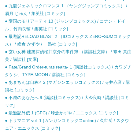
● 九龍ジェネリックロマンス 1 （ヤングジャンプコミックス） /
眉月 じゅん / 集英社 [コミック]
● 憂国のモリアーティ 13 (ジャンプコミックス) / コナン・ドイ
ル、竹内良輔 / 集英社 [コミック]
● 最遊記RELOAD BLAST 2 （IDコミックス ZERO−SUMコミック
ス） / 峰倉 かずや / 一迅社 [コミック]
● 玄い女神 建築探偵桜井京介の事件簿 （講談社文庫） / 篠田 真由
美 / 講談社 [文庫]
● Fate/Grand Order-turas realta- 1 (講談社コミックス) / カワグチ
タケシ、TYPE-MOON / 講談社 [コミック]
● あまちんは自称♂ 2 (マガジンエッジコミックス) / 寺井赤音 / 講
談社 [コミック]
● 不滅のあなたへ 9 (講談社コミックス) / 大今良時 / 講談社 [コミ
ック]
● 最遊記外伝 1 (GFC) / 峰倉かずや / エニックス [コミック]
● トリマニア vol. 1 (ガンガンコミックスonline) / 久世岳 / スクウ
ェア・エニックス [コミック]