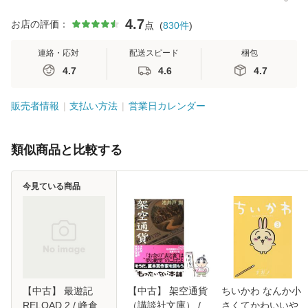
4.7
お店の評価：
点
(
830
件
)
連絡・応対
配送スピード
梱包
4.7
4.6
4.7
販売者情報
支払い方法
営業日カレンダー
類似商品と比較する
今見ている商品
【中古】 最遊記
【中古】 架空通貨
ちいかわ なんか小
RELOAD 2 / 峰倉
（講談社文庫） /
さくてかわいいや