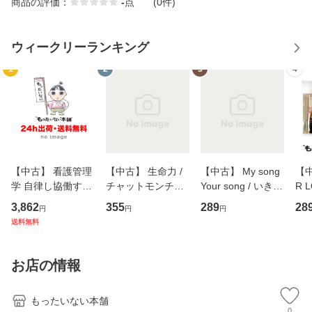
商品の評価：
-
点
(0件)
ウィークリーランキング
1
2
3
4
【中古】 看護管理
【中古】 生命力 /
【中古】 My song
【中
学 自律し協働する
チャットモンチー /
Your song / いきも
R 
専門職の看護マネ
キューンレコード
のがかり / [CD]
産限
3,862
355
289
28
円
円
円
ジメントスキル 改
[CD]【メール便送
【メール便送料無
翔太
送料無料
訂第3版 (看護学テ
料無料】
料】
[C
キストNiCE) / 手島
料
恵 藤本幸三 / 南江
お店の情報
堂 [単行
もったいない本舗
0