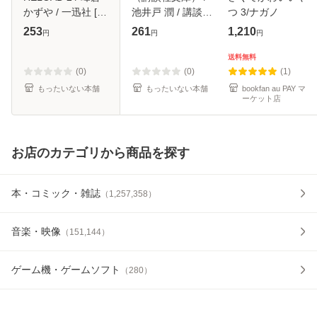
かずや / 一迅社 [コ
池井戸 潤 / 講談社
つ 3/ナガノ
ミック]【メール便
[文庫]【メール便送
253
261
1,210
円
円
円
送料無料】
料無料】
送料無料
(0)
(0)
(1)
もったいない本舗
もったいない本舗
bookfan au PAY マ
ーケット店
お店のカテゴリから商品を探す
本・コミック・雑誌
（
1,257,358
）
音楽・映像
（
151,144
）
ゲーム機・ゲームソフト
（
280
）