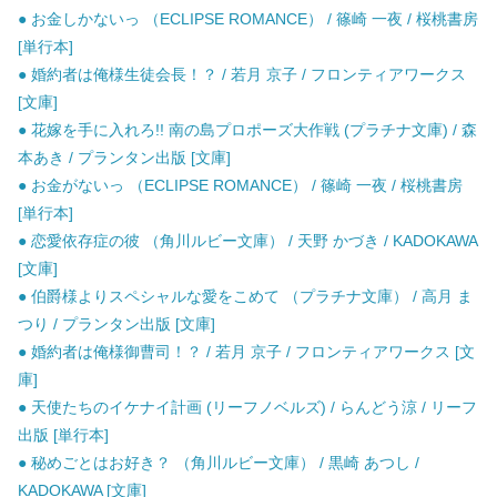
● お金しかないっ （ECLIPSE ROMANCE） / 篠崎 一夜 / 桜桃書房
[単行本]
● 婚約者は俺様生徒会長！？ / 若月 京子 / フロンティアワークス
[文庫]
● 花嫁を手に入れろ!! 南の島プロポーズ大作戦 (プラチナ文庫) / 森
本あき / プランタン出版 [文庫]
● お金がないっ （ECLIPSE ROMANCE） / 篠崎 一夜 / 桜桃書房
[単行本]
● 恋愛依存症の彼 （角川ルビー文庫） / 天野 かづき / KADOKAWA
[文庫]
● 伯爵様よりスペシャルな愛をこめて （プラチナ文庫） / 高月 ま
つり / プランタン出版 [文庫]
● 婚約者は俺様御曹司！？ / 若月 京子 / フロンティアワークス [文
庫]
● 天使たちのイケナイ計画 (リーフノベルズ) / らんどう涼 / リーフ
出版 [単行本]
● 秘めごとはお好き？ （角川ルビー文庫） / 黒崎 あつし /
KADOKAWA [文庫]