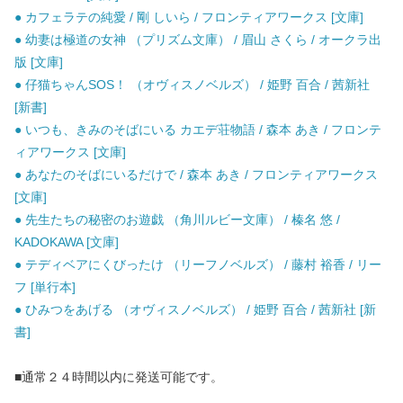
● カフェラテの純愛 / 剛 しいら / フロンティアワークス [文庫]
● 幼妻は極道の女神 （プリズム文庫） / 眉山 さくら / オークラ出
版 [文庫]
● 仔猫ちゃんSOS！ （オヴィスノベルズ） / 姫野 百合 / 茜新社
[新書]
● いつも、きみのそばにいる カエデ荘物語 / 森本 あき / フロンテ
ィアワークス [文庫]
● あなたのそばにいるだけで / 森本 あき / フロンティアワークス
[文庫]
● 先生たちの秘密のお遊戯 （角川ルビー文庫） / 榛名 悠 /
KADOKAWA [文庫]
● テディベアにくびったけ （リーフノベルズ） / 藤村 裕香 / リー
フ [単行本]
● ひみつをあげる （オヴィスノベルズ） / 姫野 百合 / 茜新社 [新
書]
■通常２４時間以内に発送可能です。