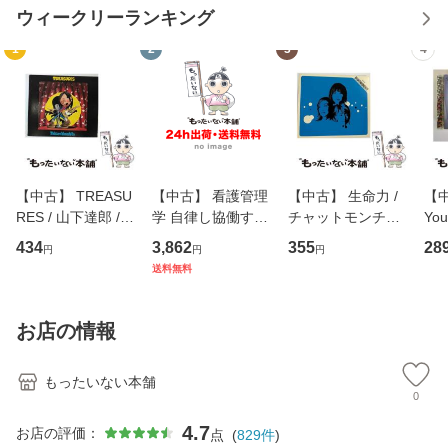
ウィークリーランキング
1
2
3
4
【中古】 TREASU
【中古】 看護管理
【中古】 生命力 /
【中
RES / 山下達郎 /
学 自律し協働する
チャットモンチー /
You
イーストウエス
専門職の看護マネ
キューンレコード
のがか
434
3,862
355
28
円
円
円
ト・ジャパン [CD]
ジメントスキル 改
[CD]【メール便送
【
送料無料
【メール便送料無
訂第3版 (看護学テ
料無料】
料
料】
キストNiCE) / 手島
恵 藤本幸三 / 南江
お店の情報
堂 [単行
もったいない本舗
0
4.7
お店の評価：
点
(
829
件
)