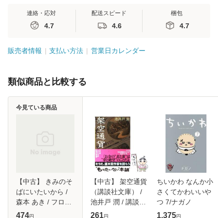
連絡・応対
配送スピード
梱包
4.7
4.6
4.7
販売者情報
支払い方法
営業日カレンダー
類似商品と比較する
今見ている商品
【中古】 きみのそ
【中古】 架空通貨
ちいかわ なんか小
ばにいたいから /
（講談社文庫） /
さくてかわいいや
森本 あき / フロン
池井戸 潤 / 講談社
つ 7/ナガノ
ティアワークス [文
[文庫]【メール便送
474
261
1,375
円
円
円