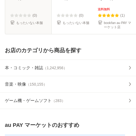
庫]【メール便送料
料無料】
無料】
送料無料
(0)
(0)
(1)
もったいない本舗
もったいない本舗
bookfan au PAY マ
ーケット店
お店のカテゴリから商品を探す
本・コミック・雑誌
（
1,242,956
）
音楽・映像
（
150,155
）
ゲーム機・ゲームソフト
（
283
）
au PAY マーケット
のおすすめ