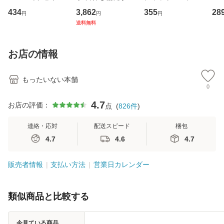
イーストウエス
専門職の看護マネ
キューンレコード
のがか
434
3,862
355
28
円
円
円
ト・ジャパン [CD]
ジメントスキル 改
[CD]【メール便送
【
送料無料
【メール便送料無
訂第3版 (看護学テ
料無料】
料
料】
キストNiCE) / 手島
恵 藤本幸三 / 南江
お店の情報
堂 [単行
もったいない本舗
0
4.7
お店の評価：
点
(
826
件
)
連絡・応対
配送スピード
梱包
4.7
4.6
4.7
販売者情報
支払い方法
営業日カレンダー
類似商品と比較する
今見ている商品