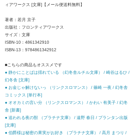
ィアワークス [文庫]【メール便送料無料】
著者：若月 京子
出版社：フロンティアワークス
サイズ：文庫
ISBN-10：4861342910
ISBN-13：9784861342912
■こちらの商品もオススメです
● 静かにことばは揺れている （幻冬舎ルチル文庫） / 崎谷はるひ /
幻冬舎 [文庫]
● お金じゃ解けないっ （リンクスロマンス） / 篠崎 一夜 / 幻冬舎
コミックス [単行本]
● オオカミの言い分 （リンクスロマンス） / かわい 有美子 / 幻冬
舎 [新書]
● 追われる夜の獣 （プラチナ文庫） / 遠野 春日 / プランタン出版
[文庫]
● 伯爵様は秘密の果実がお好き （プラチナ文庫） / 高月 まつり /