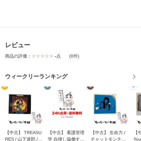
レビュー
商品の評価：
-
点
(0件)
ウィークリーランキング
1
2
3
4
【中古】 TREASU
【中古】 看護管理
【中古】 生命力 /
【中
RES / 山下達郎 /
学 自律し協働する
チャットモンチー /
You