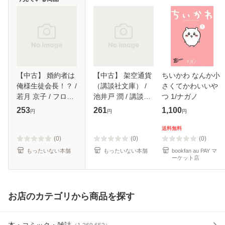
【中古】 婚約者は
【中古】 架空通貨
ちいかわ なんか小
俺様生徒会長！？ /
（講談社文庫） /
さくてかわいいや
若月 京子 / フロン
池井戸 潤 / 講談社
つ 1/ナガノ
ティアワークス [文
[文庫]【メール便送
253
261
1,100
円
円
円
庫]【メール便送料
料無料】
無料】
送料無料
(0)
(0)
(0)
もったいない本舗
もったいない本舗
bookfan au PAY マ
ーケット店
お店のカテゴリから商品を探す
本・コミック・雑誌