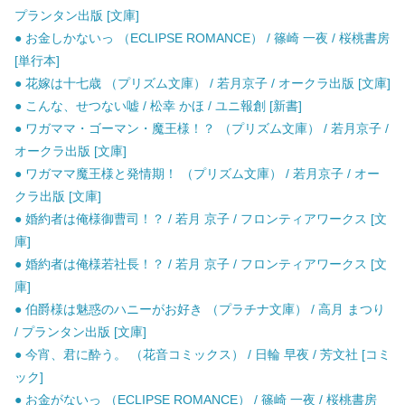
プランタン出版 [文庫]
● お金しかないっ （ECLIPSE ROMANCE） / 篠崎 一夜 / 桜桃書房
[単行本]
● 花嫁は十七歳 （プリズム文庫） / 若月京子 / オークラ出版 [文庫]
● こんな、せつない嘘 / 松幸 かほ / ユニ報創 [新書]
● ワガママ・ゴーマン・魔王様！？ （プリズム文庫） / 若月京子 /
オークラ出版 [文庫]
● ワガママ魔王様と発情期！ （プリズム文庫） / 若月京子 / オー
クラ出版 [文庫]
● 婚約者は俺様御曹司！？ / 若月 京子 / フロンティアワークス [文
庫]
● 婚約者は俺様若社長！？ / 若月 京子 / フロンティアワークス [文
庫]
● 伯爵様は魅惑のハニーがお好き （プラチナ文庫） / 高月 まつり
/ プランタン出版 [文庫]
● 今宵、君に酔う。 （花音コミックス） / 日輪 早夜 / 芳文社 [コミ
ック]
● お金がないっ （ECLIPSE ROMANCE） / 篠崎 一夜 / 桜桃書房