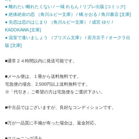
● 離れたい離れたくない / 一城 れもん / リブレ出版 [コミック]
● 絶体絶命の恋 （角川ルビー文庫） / 橘 かおる / 角川書店 [文庫]
● 失恋は恋のはじまり （角川ルビー文庫） / 成宮 ゆり /
KADOKAWA [文庫]
● 温室で逢いましょう （プリズム文庫） / 若月京子 / オークラ出
版 [文庫]
■通常２４時間以内に発送可能です。
■メール便は、１冊から送料無料です。
宅急便の場合、2,500円以上送料無料です。
※「代引き」ご希望の方は宅急便をご選択下さい。
■中古品ではございますが、良好なコンディションです。
■万が一品質に不備が有った場合は、返金対応。
■クリーニング済み。