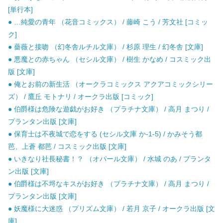
[単行本]
● …純愛の青年 （花音コミックス） / 藤崎 こう / 芳文社 [コミッ
ク]
● 薔薇と接吻 （幻冬舎ルチル文庫） / 杉原 理生 / 幻冬舎 [文庫]
● 悪魔との赤ちゃん （セシル文庫） / 樹生 かなめ / コスミック出
版 [文庫]
● 俺とお前の新生活 （オークラコミックス アクアコミックシリー
ズ） / 鷹丘 モトナリ / オークラ出版 [コミック]
● 伯爵様は危険な遊戯がお好き （プラチナ文庫） / 高月 まつり /
プランタン出版 [文庫]
● 保育士は不夜城で恋をする (セシル文庫 か-1-5) / かみそう都
芭、上蒼 都芭 / コスミック出版 [文庫]
● いきなり社長秘書！？ （オパール文庫） / 水城 のあ / プランタ
ン出版 [文庫]
● 伯爵様は不埒なキスがお好き （プラチナ文庫） / 高月 まつり /
プランタン出版 [文庫]
● 妖魔様に大迷惑 （プリズム文庫） / 若月 京子 / オークラ出版 [文
庫]