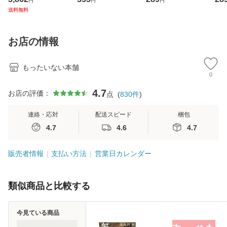
円
円
円
ジメントスキル 改
[CD]【メール便送
【メール便送料無
翔太
送料無料
訂第3版 (看護学テ
料無料】
料】
[C
キストNiCE) / 手島
料
恵 藤本幸三 / 南江
お店の情報
堂 [単行
もったいない本舗
0
4.7
お店の評価：
点
(
830
件
)
連絡・応対
配送スピード
梱包
4.7
4.6
4.7
販売者情報
支払い方法
営業日カレンダー
類似商品と比較する
今見ている商品