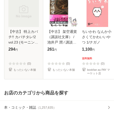
【中古】 特上カバ
【中古】 架空通貨
ちいかわ なんか小
チ!! カバチタレ!2
（講談社文庫） /
さくてかわいいや
vol.23 (モーニング
池井戸 潤 / 講談社
つ 1/ナガノ
KC 1949) / 田島
[文庫]【メール便送
294
261
1,100
円
円
円
隆、東風孝広 / 講
料無料】
談社 [コミック]
送料無料
【メール便送料無
(0)
(0)
(0)
料】
もったいない本舗
もったいない本舗
bookfan au PAY マ
ーケット店
お店のカテゴリから商品を探す
本・コミック・雑誌
（
1,257,635
）