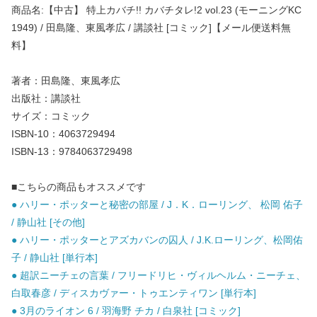
商品名:【中古】 特上カバチ!! カバチタレ!2 vol.23 (モーニングKC
1949) / 田島隆、東風孝広 / 講談社 [コミック]【メール便送料無
料】
著者：田島隆、東風孝広
出版社：講談社
サイズ：コミック
ISBN-10：4063729494
ISBN-13：9784063729498
■こちらの商品もオススメです
● ハリー・ポッターと秘密の部屋 / J．K．ローリング、 松岡 佑子
/ 静山社 [その他]
● ハリー・ポッターとアズカバンの囚人 / J.K.ローリング、松岡佑
子 / 静山社 [単行本]
● 超訳ニーチェの言葉 / フリードリヒ・ヴィルヘルム・ニーチェ、
白取春彦 / ディスカヴァー・トゥエンティワン [単行本]
● 3月のライオン 6 / 羽海野 チカ / 白泉社 [コミック]