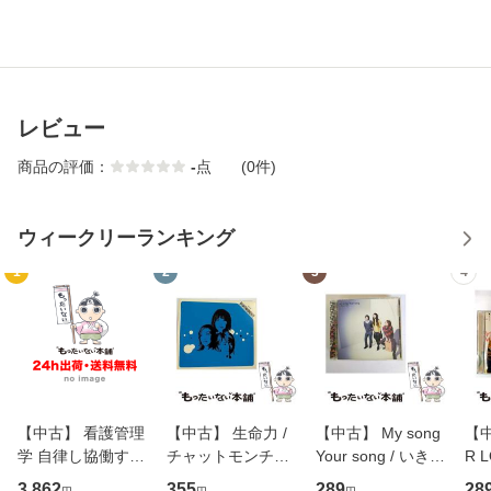
レビュー
商品の評価：
-
点
(0件)
ウィークリーランキング
1
2
3
4
【中古】 看護管理
【中古】 生命力 /
【中古】 My song
【中
学 自律し協働する
チャットモンチー /
Your song / いきも
R 
専門職の看護マネ
キューンレコード
のがかり / [CD]
産限
3,862
355
289
28