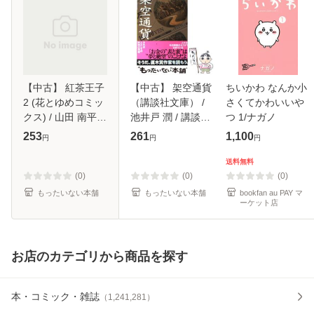
【中古】 紅茶王子
【中古】 架空通貨
ちいかわ なんか小
2 (花とゆめコミッ
（講談社文庫） /
さくてかわいいや
クス) / 山田 南平 /
池井戸 潤 / 講談社
つ 1/ナガノ
白泉社 [コミック]
[文庫]【メール便送
253
261
1,100
円
円
円
【メール便送料無
料無料】
料】
送料無料
(0)
(0)
(0)
もったいない本舗
もったいない本舗
bookfan au PAY マ
ーケット店
お店のカテゴリから商品を探す
本・コミック・雑誌
（
1,241,281
）