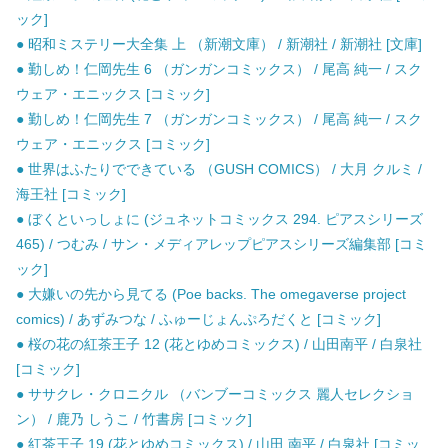
ック]
● 昭和ミステリー大全集 上 （新潮文庫） / 新潮社 / 新潮社 [文庫]
● 勤しめ！仁岡先生 6 （ガンガンコミックス） / 尾高 純一 / スク
ウェア・エニックス [コミック]
● 勤しめ！仁岡先生 7 （ガンガンコミックス） / 尾高 純一 / スク
ウェア・エニックス [コミック]
● 世界はふたりでできている （GUSH COMICS） / 大月 クルミ /
海王社 [コミック]
● ぼくといっしょに (ジュネットコミックス 294. ピアスシリーズ
465) / つむみ / サン・メディアレップピアスシリーズ編集部 [コミ
ック]
● 大嫌いの先から見てる (Poe backs. The omegaverse project
comics) / あずみつな / ふゅーじょんぷろだくと [コミック]
● 桜の花の紅茶王子 12 (花とゆめコミックス) / 山田南平 / 白泉社
[コミック]
● ササクレ・クロニクル （バンブーコミックス 麗人セレクショ
ン） / 鹿乃 しうこ / 竹書房 [コミック]
● 紅茶王子 19 (花とゆめコミックス) / 山田 南平 / 白泉社 [コミッ