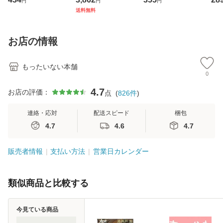
円
円
円
ト・ジャパン [CD]
ジメントスキル 改
[CD]【メール便送
【
送料無料
【メール便送料無
訂第3版 (看護学テ
料無料】
料
料】
キストNiCE) / 手島
恵 藤本幸三 / 南江
お店の情報
堂 [単行
もったいない本舗
0
4.7
お店の評価：
点
(
826
件
)
連絡・応対
配送スピード
梱包
4.7
4.6
4.7
販売者情報
支払い方法
営業日カレンダー
類似商品と比較する
今見ている商品