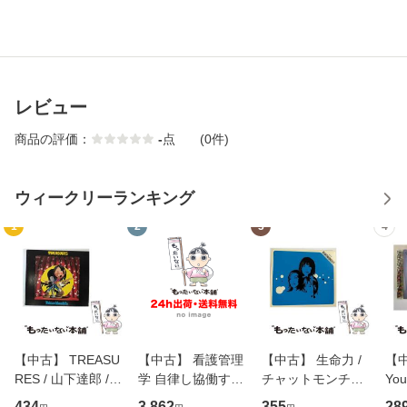
レビュー
商品の評価：
-
点
(0件)
ウィークリーランキング
1
2
3
4
【中古】 TREASU
【中古】 看護管理
【中古】 生命力 /
【中
RES / 山下達郎 /
学 自律し協働する
チャットモンチー /
You
イーストウエス
専門職の看護マネ
キューンレコード
のがか
434
3,862
355
28