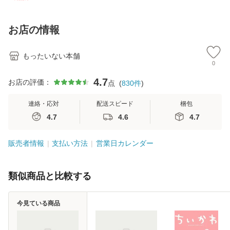
訂第3版 (看護学テ
料無料】
2) / 岡田尊司 / Ｓ
料
キストNiCE) / 手島
Ｂクリエイティブ
恵 藤本幸三 / 南江
[新書]【メール便送
お店の情報
堂 [単行
料無料】
もったいない本舗
0
4.7
お店の評価：
点
(
830
件
)
連絡・応対
配送スピード
梱包
4.7
4.6
4.7
販売者情報
支払い方法
営業日カレンダー
類似商品と比較する
今見ている商品