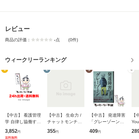
レビュー
商品の評価：
-
点
(0件)
ウィークリーランキング
1
2
3
4
【中古】 看護管理
【中古】 生命力 /
【中古】 発達障害
【中
学 自律し協働する
チャットモンチー /
「グレーゾーン」
You
専門職の看護マネ
キューンレコード
その正しい理解と
のがか
3,852
355
409
28
円
円
円
ジメントスキル 改
[CD]【メール便送
克服法 (SB新書 57
【
送料無料