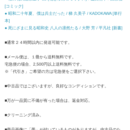
[コミック]
● 昭和二十年夏、僕は兵士だった / 梯 久美子 / KADOKAWA [単行
本]
● 死にざまに見る昭和史 八人の凛然たる / 大野 芳 / 平凡社 [新書]
■通常２４時間以内に発送可能です。
■メール便は、１冊から送料無料です。
宅急便の場合、2,500円以上送料無料です。
※「代引き」ご希望の方は宅急便をご選択下さい。
■中古品ではございますが、良好なコンディションです。
■万が一品質に不備が有った場合は、返金対応。
■クリーニング済み。
■商品画像に「帯」が付いているものがありますが、中古品のた