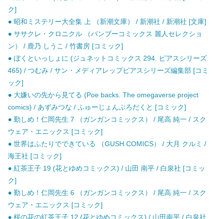
ク]
● 昭和ミステリー大全集 上 （新潮文庫） / 新潮社 / 新潮社 [文庫]
● ササクレ・クロニクル （バンブーコミックス 麗人セレクショ
ン） / 鹿乃 しうこ / 竹書房 [コミック]
● ぼくといっしょに (ジュネットコミックス 294. ピアスシリーズ
465) / つむみ / サン・メディアレップピアスシリーズ編集部 [コミ
ック]
● 大嫌いの先から見てる (Poe backs. The omegaverse project
comics) / あずみつな / ふゅーじょんぷろだくと [コミック]
● 勤しめ！仁岡先生 7 （ガンガンコミックス） / 尾高 純一 / スク
ウェア・エニックス [コミック]
● 世界はふたりでできている （GUSH COMICS） / 大月 クルミ /
海王社 [コミック]
● 紅茶王子 19 (花とゆめコミックス) / 山田 南平 / 白泉社 [コミッ
ク]
● 勤しめ！仁岡先生 6 （ガンガンコミックス） / 尾高 純一 / スク
ウェア・エニックス [コミック]
● 桜の花の紅茶王子 12 (花とゆめコミックス) / 山田南平 / 白泉社