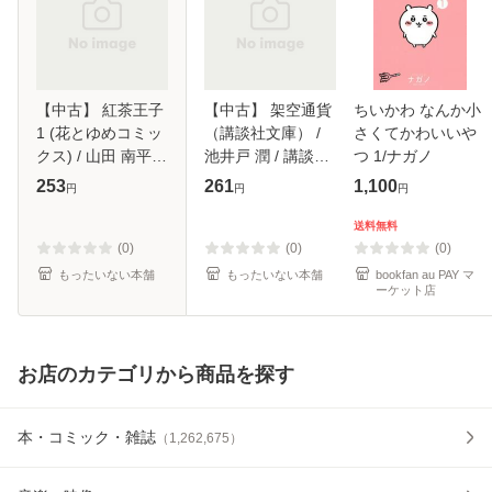
【中古】 紅茶王子
【中古】 架空通貨
ちいかわ なんか小
1 (花とゆめコミッ
（講談社文庫） /
さくてかわいいや
クス) / 山田 南平 /
池井戸 潤 / 講談社
つ 1/ナガノ
白泉社 [コミック]
[文庫]【メール便送
253
261
1,100
円
円
円
【メール便送料無
料無料】
料】
送料無料
(0)
(0)
(0)
もったいない本舗
もったいない本舗
bookfan au PAY マ
ーケット店
お店のカテゴリから商品を探す
本・コミック・雑誌
（
1,262,675
）