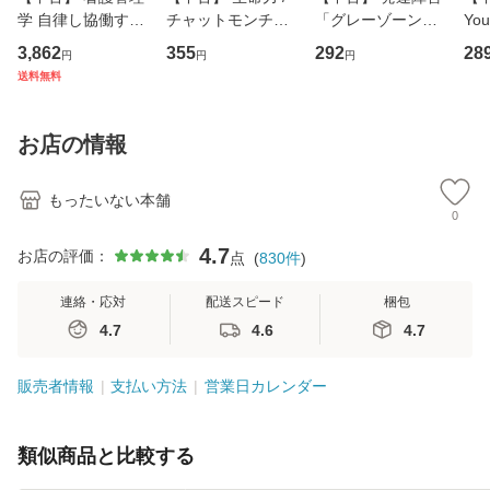
学 自律し協働する
チャットモンチー /
「グレーゾーン」
You
専門職の看護マネ
キューンレコード
その正しい理解と
のがか
3,862
355
292
28
円
円
円
ジメントスキル 改
[CD]【メール便送
克服法 (SB新書 57
【
送料無料
訂第3版 (看護学テ
料無料】
2) / 岡田尊司 / Ｓ
料
キストNiCE) / 手島
Ｂクリエイティブ
恵 藤本幸三 / 南江
[新書]【メール便送
お店の情報
堂 [単行
料無料】
もったいない本舗
0
4.7
お店の評価：
点
(
830
件
)
連絡・応対
配送スピード
梱包
4.7
4.6
4.7
販売者情報
支払い方法
営業日カレンダー
類似商品と比較する