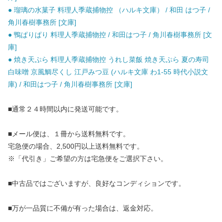
● 瑠璃の水菓子 料理人季蔵捕物控 （ハルキ文庫） / 和田 はつ子 /
角川春樹事務所 [文庫]
● 鴨ぱりぱり 料理人季蔵捕物控 / 和田はつ子 / 角川春樹事務所 [文
庫]
● 焼き天ぷら 料理人季蔵捕物控 うれし菜飯 焼き天ぷら 夏の寿司
白味噌 京風鯛尽くし 江戸みつ豆 (ハルキ文庫 わ1-55 時代小説文
庫) / 和田はつ子 / 角川春樹事務所 [文庫]
■通常２４時間以内に発送可能です。
■メール便は、１冊から送料無料です。
宅急便の場合、2,500円以上送料無料です。
※「代引き」ご希望の方は宅急便をご選択下さい。
■中古品ではございますが、良好なコンディションです。
■万が一品質に不備が有った場合は、返金対応。