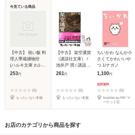
今見ている商品
【中古】 祝い飯 料
【中古】 架空通貨
ちいかわ なんか小
理人季蔵捕物控
（講談社文庫） /
さくてかわいいや
(ハルキ文庫 わ1-
池井戸 潤 / 講談社
つ 1/ナガノ
14 時代小説文庫) /
[文庫]【メール便送
253
261
1,100
円
円
円
和田はつ子 / 角川
料無料】
春樹事務所 [文庫]
送料無料
【メール便送料無
(0)
(0)
(0)
料】
もったいない本舗
もったいない本舗
bookfan au PAY マ
ーケット店
お店のカテゴリから商品を探す