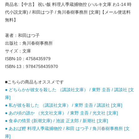
商品名:【中古】 祝い飯 料理人季蔵捕物控 (ハルキ文庫 わ1-14 時
代小説文庫) / 和田はつ子 / 角川春樹事務所 [文庫]【メール便送料
無料】
著者：和田はつ子
出版社：角川春樹事務所
サイズ：文庫
ISBN-10：4758435979
ISBN-13：9784758435970
■こちらの商品もオススメです
● どちらかが彼女を殺した （講談社文庫） / 東野 圭吾 / 講談社 [文
庫]
● 私が彼を殺した （講談社文庫） / 東野 圭吾 / 講談社 [文庫]
● あの頃の誰か （光文社文庫） / 東野 圭吾 / 光文社 [文庫]
● 食卓の情景 (新潮文庫) / 池波 正太郎 / 新潮社 [文庫]
● あおば鰹 料理人季蔵捕物控 / 和田 はつ子 / 角川春樹事務所 [文
庫]