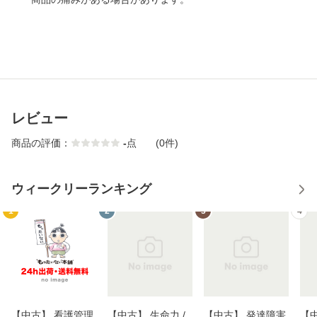
レビュー
商品の評価：
-
点
(0件)
ウィークリーランキング
1
2
3
4
【中古】 看護管理
【中古】 生命力 /
【中古】 発達障害
【中