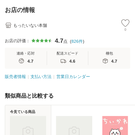
料】
キストNiCE) / 手島
恵 藤本幸三 / 南江
お店の情報
堂 [単行
もったいない本舗
0
4.7
お店の評価：
点
(
826
件
)
連絡・応対
配送スピード
梱包
4.7
4.6
4.7
販売者情報
支払い方法
営業日カレンダー
類似商品と比較する
今見ている商品