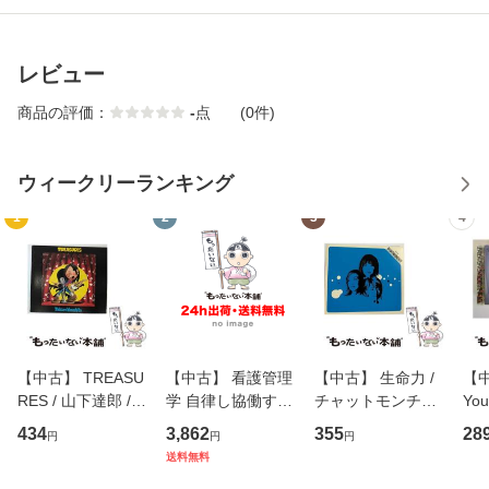
レビュー
商品の評価：
-
点
(0件)
ウィークリーランキング
1
2
3
4
【中古】 TREASU
【中古】 看護管理
【中古】 生命力 /
【中
RES / 山下達郎 /
学 自律し協働する
チャットモンチー /
You
イーストウエス
専門職の看護マネ
キューンレコード
のがか
434
3,862
355
28
円
円
円
ト・ジャパン [CD]
ジメントスキル 改
[CD]【メール便送
【
送料無料
【メール便送料無
訂第3版 (看護学テ
料無料】
料