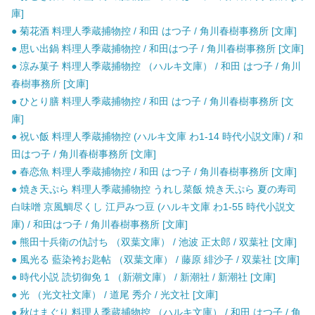
庫]
● 菊花酒 料理人季蔵捕物控 / 和田 はつ子 / 角川春樹事務所 [文庫]
● 思い出鍋 料理人季蔵捕物控 / 和田はつ子 / 角川春樹事務所 [文庫]
● 涼み菓子 料理人季蔵捕物控 （ハルキ文庫） / 和田 はつ子 / 角川
春樹事務所 [文庫]
● ひとり膳 料理人季蔵捕物控 / 和田 はつ子 / 角川春樹事務所 [文
庫]
● 祝い飯 料理人季蔵捕物控 (ハルキ文庫 わ1-14 時代小説文庫) / 和
田はつ子 / 角川春樹事務所 [文庫]
● 春恋魚 料理人季蔵捕物控 / 和田 はつ子 / 角川春樹事務所 [文庫]
● 焼き天ぷら 料理人季蔵捕物控 うれし菜飯 焼き天ぷら 夏の寿司
白味噌 京風鯛尽くし 江戸みつ豆 (ハルキ文庫 わ1-55 時代小説文
庫) / 和田はつ子 / 角川春樹事務所 [文庫]
● 熊田十兵衛の仇討ち （双葉文庫） / 池波 正太郎 / 双葉社 [文庫]
● 風光る 藍染袴お匙帖 （双葉文庫） / 藤原 緋沙子 / 双葉社 [文庫]
● 時代小説 読切御免 1 （新潮文庫） / 新潮社 / 新潮社 [文庫]
● 光 （光文社文庫） / 道尾 秀介 / 光文社 [文庫]
● 秋はまぐり 料理人季蔵捕物控 （ハルキ文庫） / 和田 はつ子 / 角