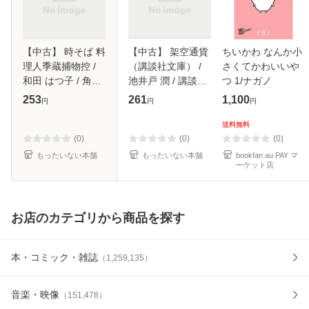
【中古】 時そば 料
【中古】 架空通貨
ちいかわ なんか小
理人季蔵捕物控 /
（講談社文庫） /
さくてかわいいや
和田 はつ子 / 角川
池井戸 潤 / 講談社
つ 1/ナガノ
春樹事務所 [文庫]
[文庫]【メール便送
253
261
1,100
円
円
円
【メール便送料無
料無料】
料】
送料無料
(0)
(0)
(0)
もったいない本舗
もったいない本舗
bookfan au PAY マ
ーケット店
お店のカテゴリから商品を探す
本・コミック・雑誌
（
1,259,135
）
音楽・映像
（
151,478
）