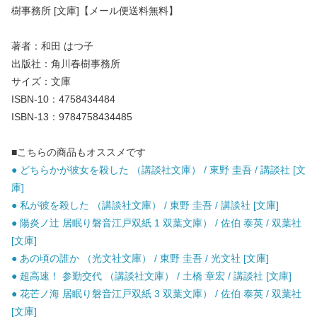
樹事務所 [文庫]【メール便送料無料】
著者：和田 はつ子
出版社：角川春樹事務所
サイズ：文庫
ISBN-10：4758434484
ISBN-13：9784758434485
■こちらの商品もオススメです
● どちらかが彼女を殺した （講談社文庫） / 東野 圭吾 / 講談社 [文
庫]
● 私が彼を殺した （講談社文庫） / 東野 圭吾 / 講談社 [文庫]
● 陽炎ノ辻 居眠り磐音江戸双紙 1 双葉文庫） / 佐伯 泰英 / 双葉社
[文庫]
● あの頃の誰か （光文社文庫） / 東野 圭吾 / 光文社 [文庫]
● 超高速！ 参勤交代 （講談社文庫） / 土橋 章宏 / 講談社 [文庫]
● 花芒ノ海 居眠り磐音江戸双紙 3 双葉文庫） / 佐伯 泰英 / 双葉社
[文庫]