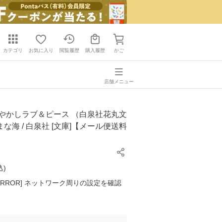
カテゴリ
お気に入り
閲覧履歴
購入履歴
かご
店舗メニュー
あやかしラブ＆ピース （白泉社花丸文
 まな海 / 白泉社 [文庫]【メール便送料
込
)
K ERROR] ネットワーク周りの設定を確認