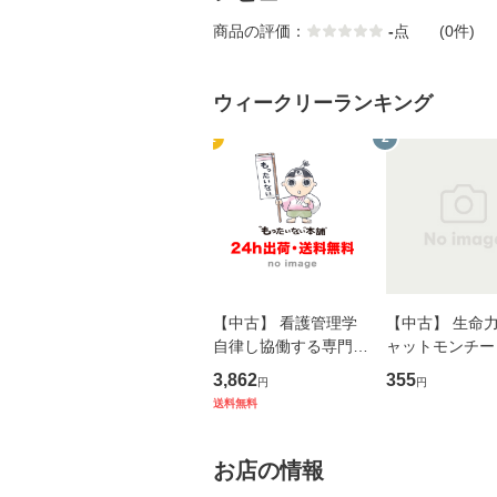
商品の評価：
-
点
(0件)
ウィークリーランキング
1
2
【中古】 看護管理学
【中古】 生命力 
自律し協働する専門職
ャットモンチー 
の看護マネジメントス
ーンレコード [C
3,862
355
円
円
キル 改訂第3版 (看護
【メール便送料
送料無料
学テキストNiCE) / 手
島恵 藤本幸三 / 南江
堂 [単行
お店の情報