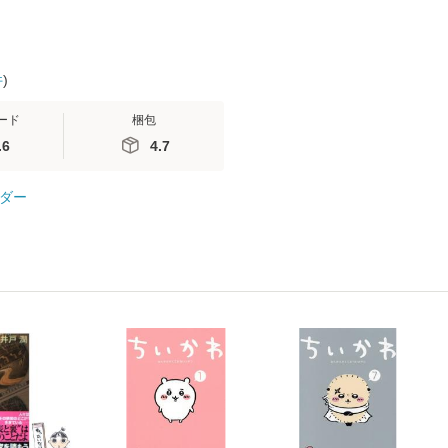
件
)
ード
梱包
.6
4.7
ダー