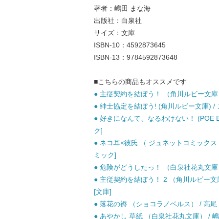
著者：嶋田 まな海
出版社：白泉社
サイズ：文庫
ISBN-10：4592873645
ISBN-13：9784592873648
■こちらの商品もオススメです
● 主従契約を結ぼう！ （角川ルビー文庫） 
● 紳士協定を結ぼう! (角川ルビー文庫) /
● 好きになんて、なるわけない！ (POE B
ク]
● ネコ耳×彼氏 （ ジュネットコミックス 
ミック]
● 危険がどうしたっ！ （白泉社花丸文庫） /
● 主従契約を結ぼう！ 2 （角川ルビー文庫）
[文庫]
● 落花の褥 （ショコラノベルス） / 高尾 理
● あやかし 草紙 （白泉社花丸文庫） / 嶋田