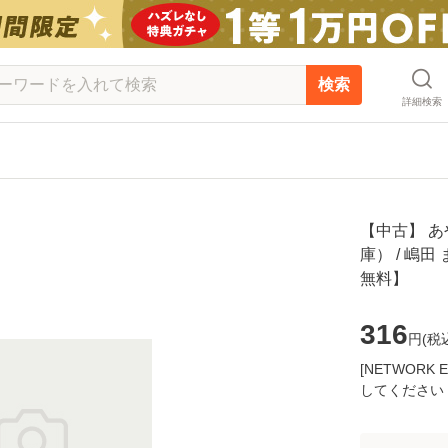
検索
詳細検索
【中古】 
庫） / 嶋田
無料】
316
円(
税
[NETWOR
してください