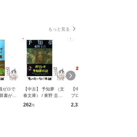
もっと見る
6
7
8
識ゼロで
【中古】 予知夢 （文
【中古】 野ブタ。を
【中古】 
決算書が読
春文庫） / 東野 圭吾 /
プロデュース [DVD-B
島みゆき / [CD]【
る！ 会
文藝春秋 [文庫]【メー
OX] / バップ [DVD]
ル便送料
262
2,335
2,150
円
円
円
 佐伯 良
ル便送料無料】
【メール便送料無料】
店 [単行本
ー）]
送