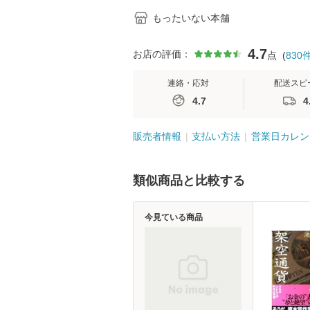
もったいない本舗
4.7
お店の評価：
点
(
830
連絡・応対
配送スピ
4.7
4
販売者情報
支払い方法
営業日カレン
類似商品と比較する
今見ている商品