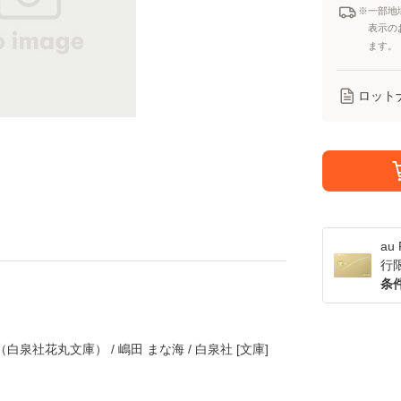
※一部地
表示の
ます。
ロット
a
行
条
泉社花丸文庫） / 嶋田 まな海 / 白泉社 [文庫]