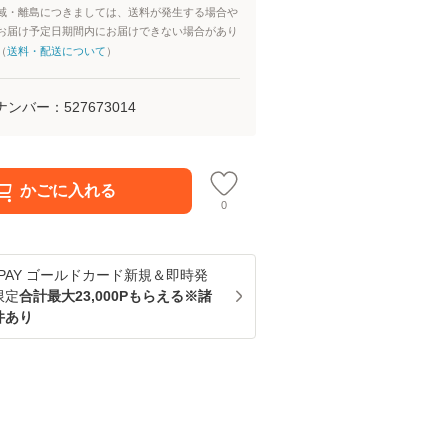
域・離島につきましては、送料が発生する場合や
お届け予定日期間内にお届けできない場合があり
（
送料・配送について
）
ナンバー：
527673014
かごに入れる
0
u PAY ゴールドカード新規＆即時発
限定
合計最大23,000Pもらえる※諸
件あり