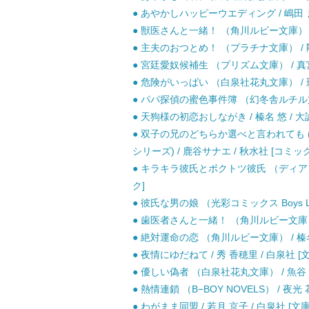
● あやかしハッピーウエディング / 嶋田 ま
● 獣医さんと一緒！ （角川ルビー文庫） / 天
● 主夫のおつとめ！ （プラチナ文庫） / 剛
● 宮廷愛奴候補生 （プリズム文庫） / 真宮
● 危険がいっぱい （白泉社花丸文庫） / 斑
● パパ探偵の蜜色事件簿 （幻冬舎ルチル文庫）
● 天狗様の初恋おしながき / 榛名 悠 / 大
● 双子の兄のどちらか選べと言われても (Daitosha 
シリーズ) / 鹿谷サナエ / 秋水社 [コミック
● キラキラ彼氏とボクトツ彼氏 （ディアプラ
ク]
● 彼氏な男の娘 （光彩コミックス Boys L
● 歯医者さんと一緒！ （角川ルビー文庫） / 
● 絶対運命の恋 （角川ルビー文庫） / 榛名 悠
● 夜情にゆだねて / 秀 香穂里 / 白泉社 [
● 優しい偽者 （白泉社花丸文庫） / 魚谷 し
● 熱情連鎖 （B−BOY NOVELS） / 夜光
● わがまま同盟 / 若月 京子 / 白泉社 [文庫