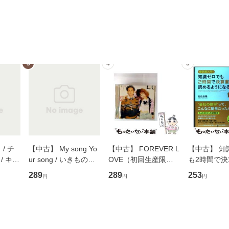
3
4
5
/ チ
【中古】 My song Yo
【中古】 FOREVER L
【中古】 知
/ キュ
ur song / いきものが
OVE（初回生産限定
も2時間で
D]
かり / [CD]【メール便
盤） / 清水翔太×加藤
めるようにな
289
289
253
円
円
円
無料】
送料無料】
ミリヤ / [CD]【メール
計超入門！ /
便送料無料】
隆 / 高橋書
（ソフトカバ
【メール便