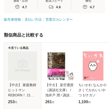
連絡・応対
配送スピード
梱包
4.7
4.6
4.7
販売者情報
支払い方法
営業日カレンダー
類似商品と比較する
今見ている商品
【中古】 家庭教師
【中古】 架空通貨
ちいかわ なんか小
ヒットマン
（講談社文庫） /
さくてかわいいや
REBORN！ 21
池井戸 潤 / 講談社
つ 1/ナガノ
（ジャンプコミッ
[文庫]【メール便送
253
261
1,100
円
円
円
クス） / 天野 明 /
料無料】