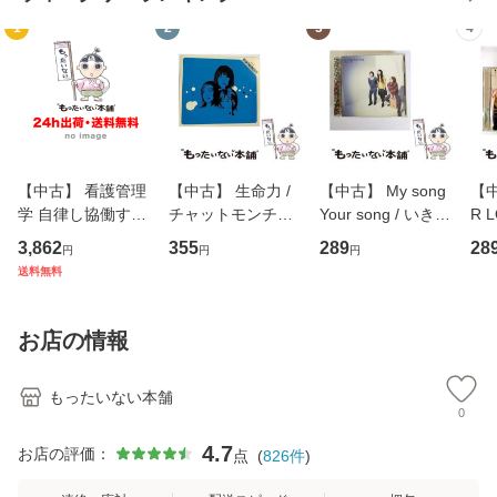
1
2
3
4
【中古】 看護管理
【中古】 生命力 /
【中古】 My song
【中
学 自律し協働する
チャットモンチー /
Your song / いきも
R 
専門職の看護マネ
キューンレコード
のがかり / [CD]
産限
3,862
355
289
28
円
円
円
ジメントスキル 改
[CD]【メール便送
【メール便送料無
翔太
送料無料
訂第3版 (看護学テ
料無料】
料】
[C
キストNiCE) / 手島
料
恵 藤本幸三 / 南江
お店の情報
堂 [単行
もったいない本舗
0
4.7
お店の評価：
点
(
826
件
)