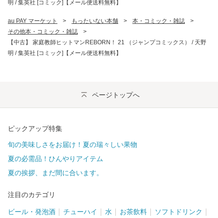
明 / 集英社 [コミック]【メール便送料無料】
au PAY マーケット
>
もったいない本舗
>
本・コミック・雑誌
>
その他本・コミック・雑誌
>
【中古】 家庭教師ヒットマンREBORN！ 21 （ジャンプコミックス） / 天野
明 / 集英社 [コミック]【メール便送料無料】
ページトップへ
ピックアップ特集
旬の美味しさをお届け！夏の瑞々しい果物
夏の必需品！ひんやりアイテム
夏の挨拶、まだ間に合います。
注目のカテゴリ
ビール・発泡酒
チューハイ
水
お茶飲料
ソフトドリンク