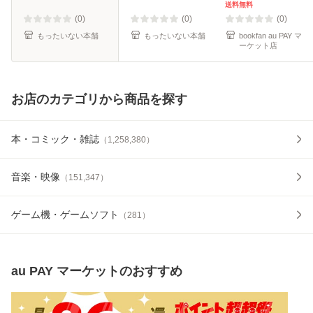
集英社 [コミック]
送料無料
【メール便送料無
(0)
(0)
(0)
料】
もったいない本舗
もったいない本舗
bookfan au PAY マ
ーケット店
お店のカテゴリから商品を探す
本・コミック・雑誌
（
1,258,380
）
音楽・映像
（
151,347
）
ゲーム機・ゲームソフト
（
281
）
au PAY マーケット
のおすすめ