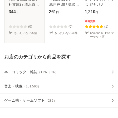
社文庫) / 清水義範
池井戸 潤 / 講談社
つ 3/ナガノ
/ 講談社 [文庫]【メ
[文庫]【メール便送
344
261
1,210
円
円
円
ール便送料無料】
料無料】
送料無料
(0)
(0)
(1)
もったいない本舗
もったいない本舗
bookfan au PAY マ
ーケット店
お店のカテゴリから商品を探す
本・コミック・雑誌
（
1,261,626
）
音楽・映像
（
151,566
）
ゲーム機・ゲームソフト
（
282
）