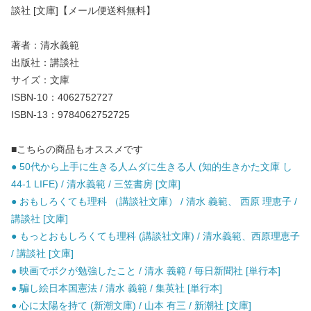
談社 [文庫]【メール便送料無料】
著者：清水義範
出版社：講談社
サイズ：文庫
ISBN-10：4062752727
ISBN-13：9784062752725
■こちらの商品もオススメです
● 50代から上手に生きる人ムダに生きる人 (知的生きかた文庫 し
44-1 LIFE) / 清水義範 / 三笠書房 [文庫]
● おもしろくても理科 （講談社文庫） / 清水 義範、 西原 理恵子 /
講談社 [文庫]
● もっとおもしろくても理科 (講談社文庫) / 清水義範、西原理恵子
/ 講談社 [文庫]
● 映画でボクが勉強したこと / 清水 義範 / 毎日新聞社 [単行本]
● 騙し絵日本国憲法 / 清水 義範 / 集英社 [単行本]
● 心に太陽を持て (新潮文庫) / 山本 有三 / 新潮社 [文庫]