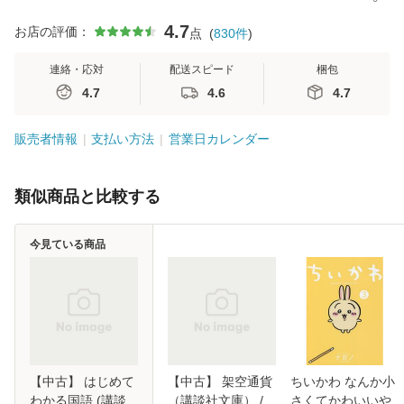
4.7
お店の評価：
点
(
830
件
)
連絡・応対
配送スピード
梱包
4.7
4.6
4.7
販売者情報
支払い方法
営業日カレンダー
類似商品と比較する
今見ている商品
【中古】 はじめて
【中古】 架空通貨
ちいかわ なんか小
わかる国語 (講談
（講談社文庫） /
さくてかわいいや