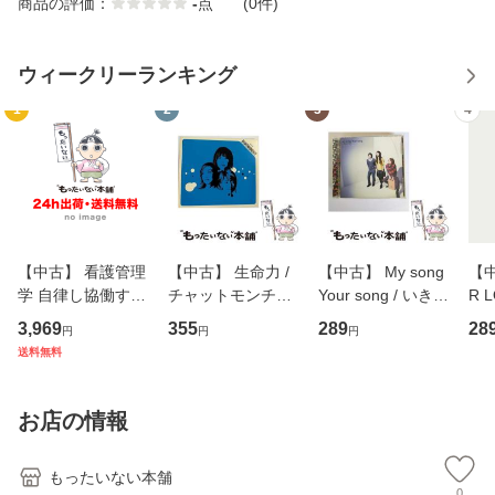
商品の評価：
-
点
(0件)
ウィークリーランキング
1
2
3
4
【中古】 看護管理
【中古】 生命力 /
【中古】 My song
【中
学 自律し協働する
チャットモンチー /
Your song / いきも
R 
専門職の看護マネ
キューンレコード
のがかり / [CD]
産限
3,969
355
289
28
円
円
円
ジメントスキル 改
[CD]【メール便送
【メール便送料無
翔太
送料無料
訂第3版 (看護学テ
料無料】
料】
[C
キストNiCE) / 手島
料
恵 藤本幸三 / 南江
お店の情報
堂 [単行
もったいない本舗
0