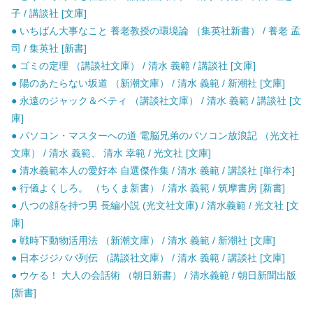
子 / 講談社 [文庫]
● いちばん大事なこと 養老教授の環境論 （集英社新書） / 養老 孟
司 / 集英社 [新書]
● ゴミの定理 （講談社文庫） / 清水 義範 / 講談社 [文庫]
● 陽のあたらない坂道 （新潮文庫） / 清水 義範 / 新潮社 [文庫]
● 永遠のジャック＆ベティ （講談社文庫） / 清水 義範 / 講談社 [文
庫]
● パソコン・マスターへの道 電脳兄弟のパソコン放浪記 （光文社
文庫） / 清水 義範、 清水 幸範 / 光文社 [文庫]
● 清水義範本人の愛好本 自選傑作集 / 清水 義範 / 講談社 [単行本]
● 行儀よくしろ。 （ちくま新書） / 清水 義範 / 筑摩書房 [新書]
● 八つの顔を持つ男 長編小説 (光文社文庫) / 清水義範 / 光文社 [文
庫]
● 戦時下動物活用法 （新潮文庫） / 清水 義範 / 新潮社 [文庫]
● 日本ジジババ列伝 （講談社文庫） / 清水 義範 / 講談社 [文庫]
● ウケる！ 大人の会話術 （朝日新書） / 清水義範 / 朝日新聞出版
[新書]