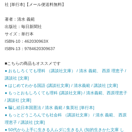
社 [単行本]【メール便送料無料】
著者：清水 義範
出版社：毎日新聞社
サイズ：単行本
ISBN-10：462030963X
ISBN-13：9784620309637
■こちらの商品もオススメです
● おもしろくても理科 （講談社文庫） / 清水 義範、 西原 理恵子 /
講談社 [文庫]
● はじめてわかる国語 (講談社文庫) / 清水義範 / 講談社 [文庫]
● もっとおもしろくても理科 (講談社文庫) / 清水義範、西原理恵子
/ 講談社 [文庫]
● 騙し絵日本国憲法 / 清水 義範 / 集英社 [単行本]
● もっとどうころんでも社会科 （講談社文庫） / 清水 義範、 西原
理恵子 / 講談社 [文庫]
● 50代から上手に生きる人ムダに生きる人 (知的生きかた文庫 し