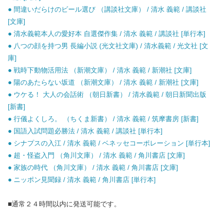
● 間違いだらけのビール選び （講談社文庫） / 清水 義範 / 講談社
[文庫]
● 清水義範本人の愛好本 自選傑作集 / 清水 義範 / 講談社 [単行本]
● 八つの顔を持つ男 長編小説 (光文社文庫) / 清水義範 / 光文社 [文
庫]
● 戦時下動物活用法 （新潮文庫） / 清水 義範 / 新潮社 [文庫]
● 陽のあたらない坂道 （新潮文庫） / 清水 義範 / 新潮社 [文庫]
● ウケる！ 大人の会話術 （朝日新書） / 清水義範 / 朝日新聞出版
[新書]
● 行儀よくしろ。 （ちくま新書） / 清水 義範 / 筑摩書房 [新書]
● 国語入試問題必勝法 / 清水 義範 / 講談社 [単行本]
● シナプスの入江 / 清水 義範 / ベネッセコーポレーション [単行本]
● 超・怪盗入門 （角川文庫） / 清水 義範 / 角川書店 [文庫]
● 家族の時代 （角川文庫） / 清水 義範 / 角川書店 [文庫]
● ニッポン見聞録 / 清水 義範 / 角川書店 [単行本]
■通常２４時間以内に発送可能です。