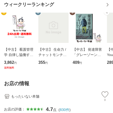
ウィークリーランキング
1
2
3
4
【中古】 看護管理
【中古】 生命力 /
【中古】 発達障害
【中
学 自律し協働する
チャットモンチー /
「グレーゾーン」
You
専門職の看護マネ
キューンレコード
その正しい理解と
のがか
3,862
355
409
28
円
円
円
ジメントスキル 改
[CD]【メール便送
克服法 (SB新書 57
【
送料無料
訂第3版 (看護学テ
料無料】
2) / 岡田尊司 / Ｓ
料
キストNiCE) / 手島
Ｂクリエイティブ
恵 藤本幸三 / 南江
[新書]【メール便送
お店の情報
堂 [単行
料無料】
もったいない本舗
0
4.7
お店の評価：
点
(
830
件
)