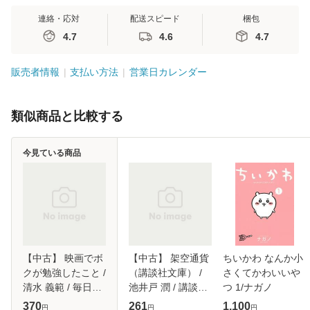
連絡・応対
配送スピード
梱包
4.7
4.6
4.7
販売者情報
支払い方法
営業日カレンダー
類似商品と比較する
今見ている商品
【中古】 映画でボ
【中古】 架空通貨
ちいかわ なんか小
クが勉強したこと /
（講談社文庫） /
さくてかわいいや
清水 義範 / 毎日新
池井戸 潤 / 講談社
つ 1/ナガノ
聞社 [単行本]【メ
[文庫]【メール便送
370
261
1,100
円
円
円