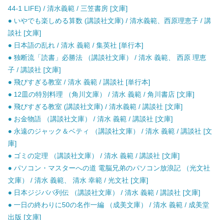
44-1 LIFE) / 清水義範 / 三笠書房 [文庫]
● いやでも楽しめる算数 (講談社文庫) / 清水義範、西原理恵子 / 講
談社 [文庫]
● 日本語の乱れ / 清水 義範 / 集英社 [単行本]
● 独断流「読書」必勝法 （講談社文庫） / 清水 義範、 西原 理恵
子 / 講談社 [文庫]
● 飛びすぎる教室 / 清水 義範 / 講談社 [単行本]
● 12皿の特別料理 （角川文庫） / 清水 義範 / 角川書店 [文庫]
● 飛びすぎる教室 (講談社文庫) / 清水義範 / 講談社 [文庫]
● お金物語 （講談社文庫） / 清水 義範 / 講談社 [文庫]
● 永遠のジャック＆ベティ （講談社文庫） / 清水 義範 / 講談社 [文
庫]
● ゴミの定理 （講談社文庫） / 清水 義範 / 講談社 [文庫]
● パソコン・マスターへの道 電脳兄弟のパソコン放浪記 （光文社
文庫） / 清水 義範、 清水 幸範 / 光文社 [文庫]
● 日本ジジババ列伝 （講談社文庫） / 清水 義範 / 講談社 [文庫]
● 一日の終わりに50の名作一編 （成美文庫） / 清水 義範 / 成美堂
出版 [文庫]