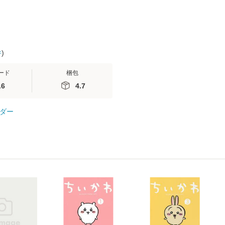
件
)
ード
梱包
.6
4.7
ダー