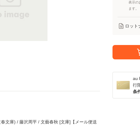
表示の
ます。
ロット
a
行
条
文庫) / 藤沢周平 / 文藝春秋 [文庫]【メール便送