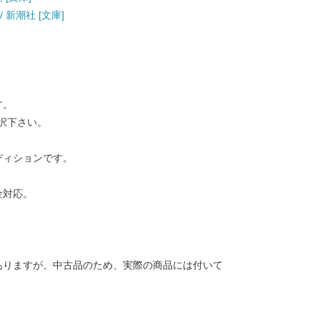
/ 新潮社 [文庫]
す。
択下さい。
ディションです。
金対応。
ありますが、中古品のため、実際の商品には付いて