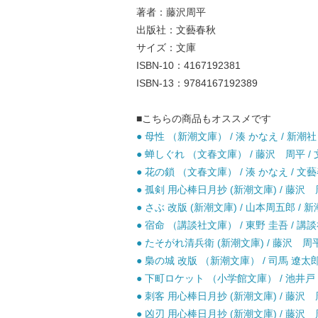
著者：藤沢周平
出版社：文藝春秋
サイズ：文庫
ISBN-10：4167192381
ISBN-13：9784167192389
■こちらの商品もオススメです
● 母性 （新潮文庫） / 湊 かなえ / 新潮社 
● 蝉しぐれ （文春文庫） / 藤沢 周平 / 
● 花の鎖 （文春文庫） / 湊 かなえ / 文藝
● 孤剣 用心棒日月抄 (新潮文庫) / 藤沢 周
● さぶ 改版 (新潮文庫) / 山本周五郎 / 新
● 宿命 （講談社文庫） / 東野 圭吾 / 講談
● たそがれ清兵衛 (新潮文庫) / 藤沢 周平 
● 梟の城 改版 （新潮文庫） / 司馬 遼太郎 
● 下町ロケット （小学館文庫） / 池井戸 潤
● 刺客 用心棒日月抄 (新潮文庫) / 藤沢 周
● 凶刃 用心棒日月抄 (新潮文庫) / 藤沢 周