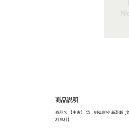
商品説明
商品名:【中古】 隠し剣孤影抄 新装版 (文春
料無料】