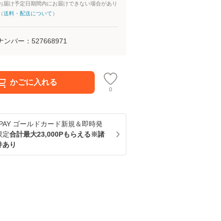
お届け予定日期間内にお届けできない場合があり
（
送料・配送について
）
ナンバー：
527668971
かごに入れる
0
u PAY ゴールドカード新規＆即時発
限定
合計最大23,000Pもらえる※諸
件あり