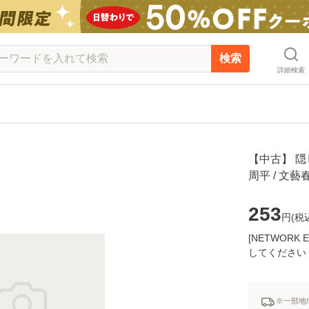
検索
詳細検索
【中古】 隠し
周平 / 文
253
円(
税
[NETWOR
してください
※一部地