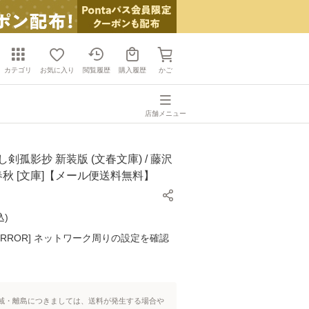
カテゴリ
お気に入り
閲覧履歴
購入履歴
かご
店舗メニュー
剣孤影抄 新装版 (文春文庫) / 藤沢
藝春秋 [文庫]【メール便送料無料】
込
)
K ERROR] ネットワーク周りの設定を確認
域・離島につきましては、送料が発生する場合や