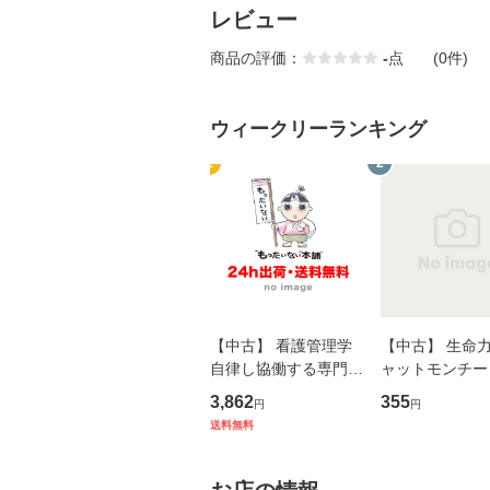
レビュー
商品の評価：
-
点
(0件)
ウィークリーランキング
1
2
【中古】 看護管理学
【中古】 生命力 
自律し協働する専門職
ャットモンチー 
の看護マネジメントス
ーンレコード [C
3,862
355
円
円
キル 改訂第3版 (看護
【メール便送料
送料無料
学テキストNiCE) / 手
島恵 藤本幸三 / 南江
堂 [単行