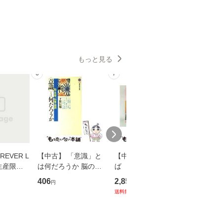
もっと見る
6
7
8
EVER L
【中古】 「意識」と
【中古】 耳をすませ
【中古】
生産限定
は何だろうか 脳の来
ば 〈2枚組〉 [DVD] /
も2時間
翔太×加藤
歴、知覚の錯誤 （講
ブエナ・ビスタ・ホー
めるよう
406
2,852
253
円
円
円
談社現代新書） / 下条
ム・エンターテイメン
計超入門！
送料無料
】
信輔 / 講談社 [新書]
ト [DVD]【メール便送
隆 / 高
【メール便送料無料】
料無料】
（ソフト
【メール