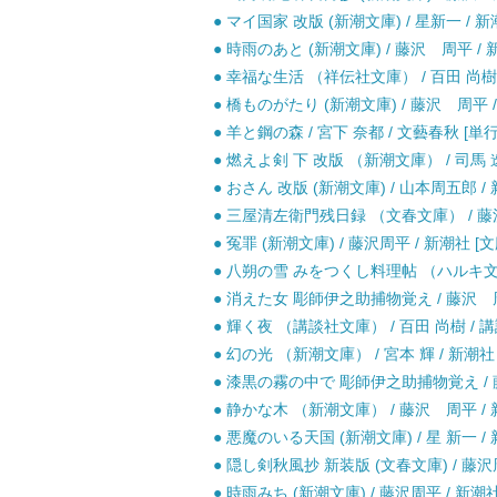
● マイ国家 改版 (新潮文庫) / 星新一 / 新
● 時雨のあと (新潮文庫) / 藤沢 周平 / 
● 幸福な生活 （祥伝社文庫） / 百田 尚樹 
● 橋ものがたり (新潮文庫) / 藤沢 周平 /
● 羊と鋼の森 / 宮下 奈都 / 文藝春秋 [単
● 燃えよ剣 下 改版 （新潮文庫） / 司馬 遼
● おさん 改版 (新潮文庫) / 山本周五郎 / 
● 三屋清左衛門残日録 （文春文庫） / 藤沢
● 冤罪 (新潮文庫) / 藤沢周平 / 新潮社 [文
● 八朔の雪 みをつくし料理帖 （ハルキ文庫）
● 消えた女 彫師伊之助捕物覚え / 藤沢 周
● 輝く夜 （講談社文庫） / 百田 尚樹 / 講
● 幻の光 （新潮文庫） / 宮本 輝 / 新潮社 
● 漆黒の霧の中で 彫師伊之助捕物覚え / 藤
● 静かな木 （新潮文庫） / 藤沢 周平 / 
● 悪魔のいる天国 (新潮文庫) / 星 新一 / 
● 隠し剣秋風抄 新装版 (文春文庫) / 藤沢周
● 時雨みち (新潮文庫) / 藤沢周平 / 新潮社