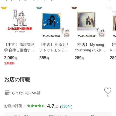
1
2
3
4
【中古】 看護管理
【中古】 生命力 /
【中古】 My song
【中
学 自律し協働する
チャットモンチー /
Your song / いきも
R 
専門職の看護マネ
キューンレコード
のがかり / [CD]
産限
3,969
355
289
28
円
円
円
ジメントスキル 改
[CD]【メール便送
【メール便送料無
翔太
送料無料
訂第3版 (看護学テ
料無料】
料】
[C
キストNiCE) / 手島
料
恵 藤本幸三 / 南江
お店の情報
堂 [単行
もったいない本舗
0
4.7
お店の評価：
点
(
830
件
)