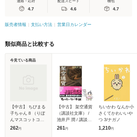
連絡・応対
配送スピード
梱包
4.7
4.6
4.7
販売者情報
支払い方法
営業日カレンダー
類似商品と比較する
今見ている商品
【中古】 ちびまる
【中古】 架空通貨
ちいかわ なんか小
子ちゃん 8 （りぼ
（講談社文庫） /
さくてかわいいや
んマスコットコミ
池井戸 潤 / 講談社
つ 3/ナガノ
ックス） / さくら
[文庫]【メール便送
262
261
1,210
円
円
円
ももこ / 集英社 [コ
料無料】