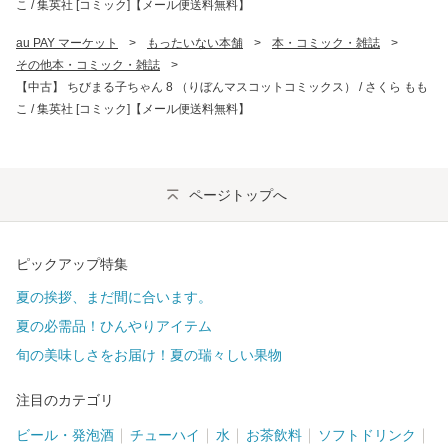
こ / 集英社 [コミック]【メール便送料無料】
au PAY マーケット
>
もったいない本舗
>
本・コミック・雑誌
>
その他本・コミック・雑誌
>
【中古】 ちびまる子ちゃん 8 （りぼんマスコットコミックス） / さくら もも
こ / 集英社 [コミック]【メール便送料無料】
ページトップへ
ピックアップ特集
夏の挨拶、まだ間に合います。
夏の必需品！ひんやりアイテム
旬の美味しさをお届け！夏の瑞々しい果物
注目のカテゴリ
ビール・発泡酒
チューハイ
水
お茶飲料
ソフトドリンク