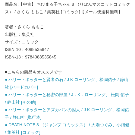
商品名:【中古】 ちびまる子ちゃん 8 （りぼんマスコットコミック
ス） / さくら ももこ / 集英社 [コミック]【メール便送料無料】
著者：さくら ももこ
出版社：集英社
サイズ：コミック
ISBN-10：4088535847
ISBN-13：9784088535845
■こちらの商品もオススメです
● ハリー・ポッターと賢者の石 / J.K.ローリング、松岡佑子 / 静山
社 [ハードカバー]
● ハリー・ポッターと秘密の部屋 / J．K．ローリング、 松岡 佑子
/ 静山社 [その他]
● ハリー・ポッターとアズカバンの囚人 / J.K.ローリング、松岡佑
子 / 静山社 [単行本]
● DEATH NOTE 3 （ジャンプ コミックス） / 大場つぐみ、小畑健
/ 集英社 [コミック]