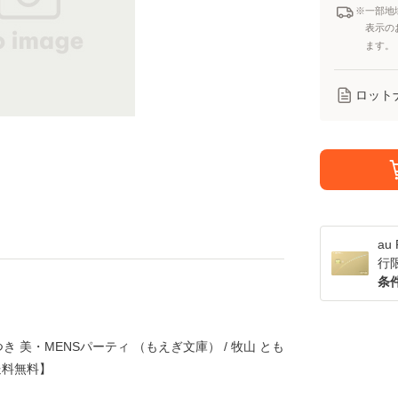
※一部地
表示の
ます。
ロット
a
行
条
 美・MENSパーティ （もえぎ文庫） / 牧山 とも
送料無料】