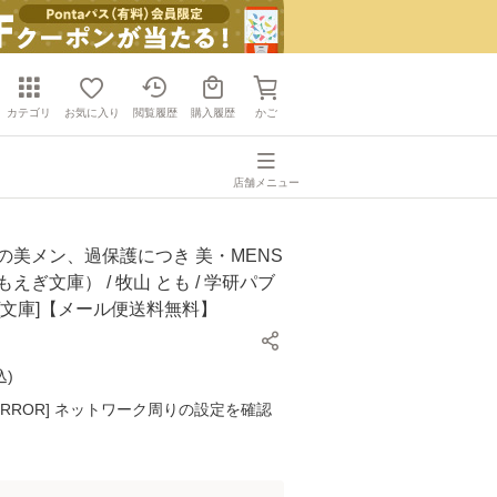
カテゴリ
お気に入り
閲覧履歴
購入履歴
かご
店舗メニュー
の美メン、過保護につき 美・MENS
えぎ文庫） / 牧山 とも / 学研パブ
[文庫]【メール便送料無料】
込
)
K ERROR] ネットワーク周りの設定を確認