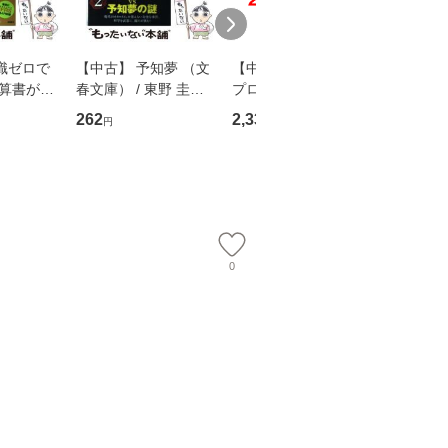
識ゼロで
【中古】 予知夢 （文
【中古】 野ブタ。を
【中古】 
決算書が読
春文庫） / 東野 圭吾 /
プロデュース [DVD-B
島みゆき / [CD]【
る！ 会
文藝春秋 [文庫]【メー
OX] / バップ [DVD]
ル便送料
262
2,335
2,150
円
円
円
 佐伯 良
ル便送料無料】
【メール便送料無料】
店 [単行本
ー）]
送
0