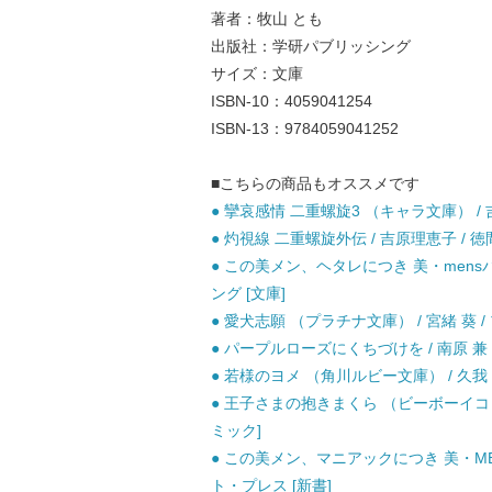
著者：牧山 とも
出版社：学研パブリッシング
サイズ：文庫
ISBN-10：4059041254
ISBN-13：9784059041252
■こちらの商品もオススメです
● 攣哀感情 二重螺旋3 （キャラ文庫） / 吉
● 灼視線 二重螺旋外伝 / 吉原理恵子 / 徳
● この美メン、ヘタレにつき 美・mensパ
ング [文庫]
● 愛犬志願 （プラチナ文庫） / 宮緒 葵 /
● パープルローズにくちづけを / 南原 兼 
● 若様のヨメ （角川ルビー文庫） / 久我 有加
● 王子さまの抱きまくら （ビーボーイコミッ
ミック]
● この美メン、マニアックにつき 美・MENSパ
ト・プレス [新書]