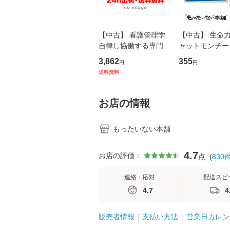
【中古】 看護管理学
【中古】 生命力 
自律し協働する専門職
ャットモンチー 
の看護マネジメントス
ーンレコード [C
3,862
355
円
円
キル 改訂第3版 (看護
【メール便送料
送料無料
学テキストNiCE) / 手
島恵 藤本幸三 / 南江
堂 [単行
お店の情報
もったいない本舗
4.7
お店の評価：
点
(
830
連絡・応対
配送スピ
4.7
4
販売者情報
支払い方法
営業日カレン