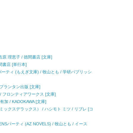
原 理恵子 / 徳間書店 [文庫]
間書店 [単行本]
ーティ (もえぎ文庫) / 牧山とも / 学研パブリッシ
 プランタン出版 [文庫]
/ フロンティアワークス [文庫]
 / KADOKAWA [文庫]
クスデラックス） / ハシモト ミツ / リブレ [コ
ーティ (AZ NOVELS) / 牧山とも / イース