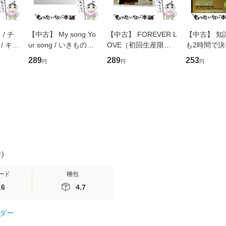
/ チ
【中古】 My song Yo
【中古】 FOREVER L
【中古】 知
/ キュ
ur song / いきものが
OVE（初回生産限定
も2時間で
D]
かり / [CD]【メール便
盤） / 清水翔太×加藤
めるようにな
289
289
253
円
円
円
無料】
送料無料】
ミリヤ / [CD]【メール
計超入門！ /
便送料無料】
隆 / 高橋書
（ソフトカバ
【メール便
件
)
ード
梱包
.6
4.7
ダー