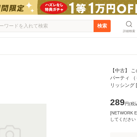
検索
詳細検索
【中古】 こ
パーティ （も
リッシング 
289
円(
税
[NETWOR
してください