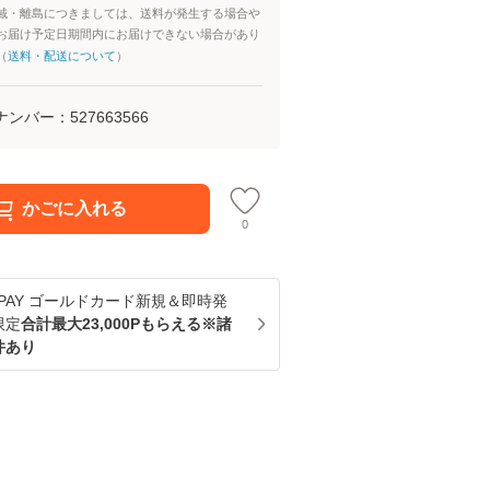
域・離島につきましては、送料が発生する場合や
お届け予定日期間内にお届けできない場合があり
（
送料・配送について
）
ナンバー：
527663566
かごに入れる
0
u PAY ゴールドカード新規＆即時発
限定
合計最大23,000Pもらえる※諸
件あり