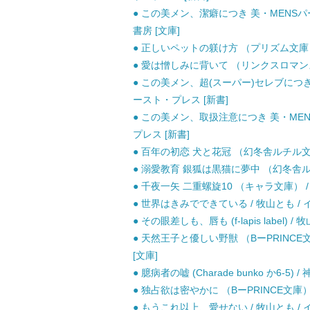
● この美メン、潔癖につき 美・MENSパーティ 
書房 [文庫]
● 正しいペットの躾け方 （プリズム文庫） /
● 愛は憎しみに背いて （リンクスロマンス）
● この美メン、超(スーパー)セレブにつき 美・
ースト・プレス [新書]
● この美メン、取扱注意につき 美・MENSパー
プレス [新書]
● 百年の初恋 犬と花冠 （幻冬舎ルチル文庫）
● 溺愛教育 銀狐は黒猫に夢中 （幻冬舎ルチル
● 千夜一矢 二重螺旋10 （キャラ文庫） / 
● 世界はきみでできている / 牧山とも / 
● その眼差しも、唇も (f-lapis label) 
● 天然王子と優しい野獣 （BーPRINCE
[文庫]
● 臆病者の嘘 (Charade bunko か6-5) 
● 独占欲は密やかに （BーPRINCE文庫）
● もうこれ以上、愛せない / 牧山とも / 