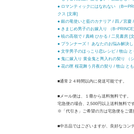
● ロマンティックにはなれない （BーPRI
クス [文庫]
● 銀の竜使いと藍のカナリア / 四ノ宮慶 
● きまじめ男子のお嫁入り （B−PRINCE文庫
● 暁の高嶺で / 真崎 ひかる / 二見書房 [
● プランナーズ！ あなたのお悩み解決します 
● 文学男子のほっこり恋レシピ / 牧山 とも
● 鬼に嫁入り 黄金鬼と輿入れの契り （シャ
● 花の匣 桜花舞う月夜の契り / 牧山 とも 
■通常２４時間以内に発送可能です。
■メール便は、１冊から送料無料です。
宅急便の場合、2,500円以上送料無料で
※「代引き」ご希望の方は宅急便をご選
■中古品ではございますが、良好なコン