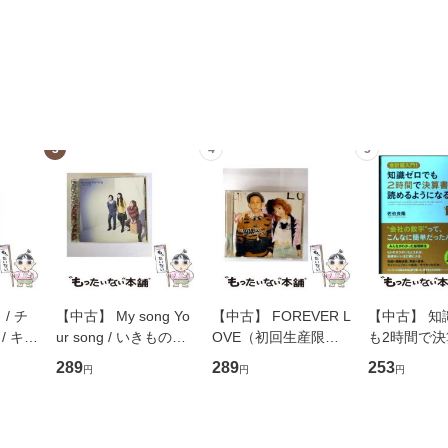
3
4
5
/ チ
【中古】 My song Yo
【中古】 FOREVER L
【中古】 知
/ キュ
ur song / いきものが
OVE（初回生産限定
も2時間で
D]
かり / [CD]【メール便
盤） / 清水翔太×加藤
めるようにな
289
289
253
円
円
円
無料】
送料無料】
ミリヤ / [CD]【メール
計超入門！ /
便送料無料】
隆 / 高橋書
（ソフトカバ
【メール便