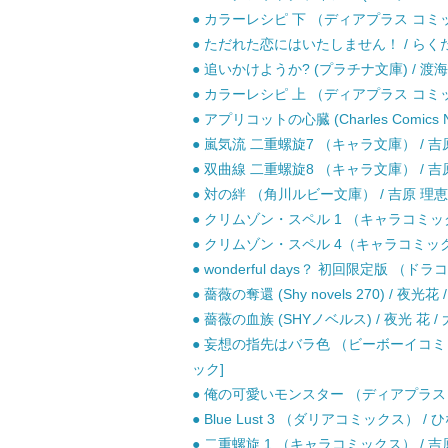
● カラーレシピ 下 （ディアプラス コミック
● ただれた恋にはいたしません！ / らくた
● 追いかけようか? (プラチナ文庫) / 渡
● カラーレシピ 上 （ディアプラス コミック
● アプリコットの心臓 (Charles Comics
● 嵐気流 二重螺旋7 （キャラ文庫） / 吉原
● 双曲線 二重螺旋8 （キャラ文庫） / 吉原
● 対の絆 （角川ルビー文庫） / 吉原 理恵子
● クリムゾン・スペル 1 （キャラコミックス
● クリムゾン・スペル 4（キャラコミックス
● wonderful days？ 初回限定版 （
● 薔薇の奪還 (Shy novels 270) / 夜光花
● 薔薇の血族 (SHYノベルス) / 夜光 花 /
● 妄想の指先はバラ色 （ビーボーイコミッ
ック]
● 俺の可愛いモンスター （ディアプラス コ
● Blue Lust 3 （ダリアコミックス） 
● 二重螺旋 1 （キャラコミックス） / 吉