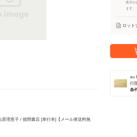
表示の
ます。
ロット
a
行
条
吉原理恵子 / 徳間書店 [単行本]【メール便送料無