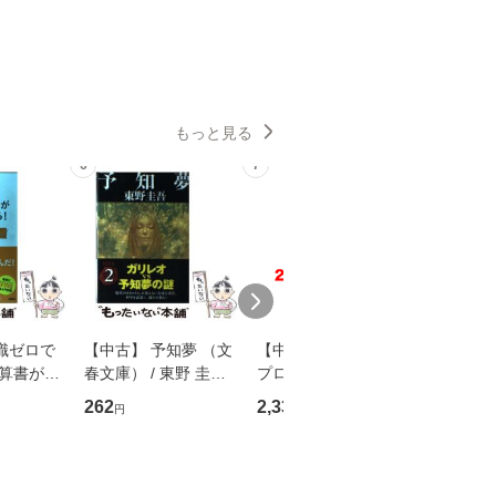
もっと見る
6
7
8
識ゼロで
【中古】 予知夢 （文
【中古】 野ブタ。を
【中古】 
決算書が読
春文庫） / 東野 圭吾 /
プロデュース [DVD-B
島みゆき / [CD]【
る！ 会
文藝春秋 [文庫]【メー
OX] / バップ [DVD]
ル便送料
262
2,335
2,150
円
円
円
 佐伯 良
ル便送料無料】
【メール便送料無料】
店 [単行本
ー）]
送