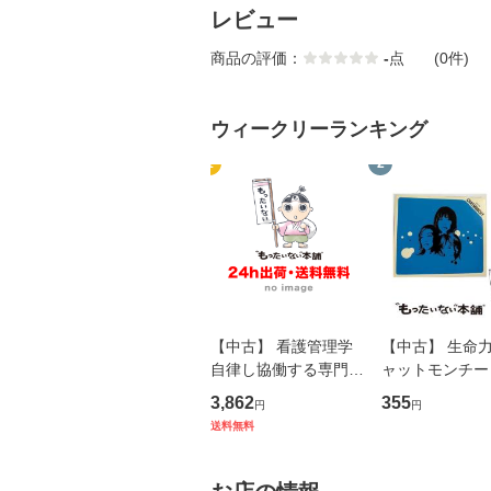
レビュー
商品の評価：
-
点
(0件)
ウィークリーランキング
1
2
【中古】 看護管理学
【中古】 生命力 
自律し協働する専門職
ャットモンチー 
の看護マネジメントス
ーンレコード [C
3,862
355
円
円
キル 改訂第3版 (看護
【メール便送料
送料無料
学テキストNiCE) / 手
島恵 藤本幸三 / 南江
堂 [単行