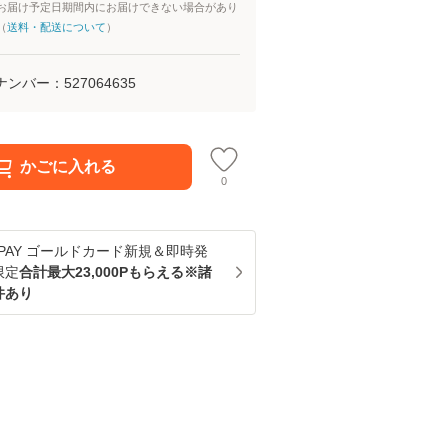
お届け予定日期間内にお届けできない場合があり
（
送料・配送について
）
ナンバー：
527064635
かごに入れる
0
u PAY ゴールドカード新規＆即時発
限定
合計最大23,000Pもらえる※諸
件あり