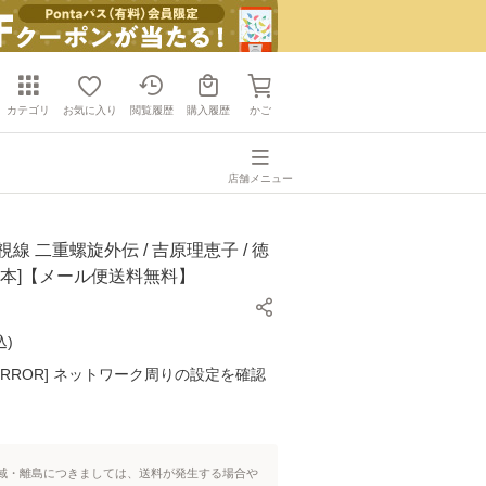
カテゴリ
お気に入り
閲覧履歴
購入履歴
かご
店舗メニュー
線 二重螺旋外伝 / 吉原理恵子 / 徳
行本]【メール便送料無料】
込
)
K ERROR] ネットワーク周りの設定を確認
域・離島につきましては、送料が発生する場合や