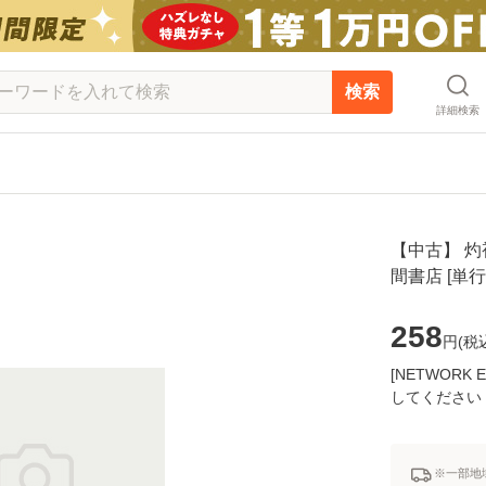
検索
詳細検索
【中古】 灼視
間書店 [単
258
円(
税
[NETWOR
してください
※一部地