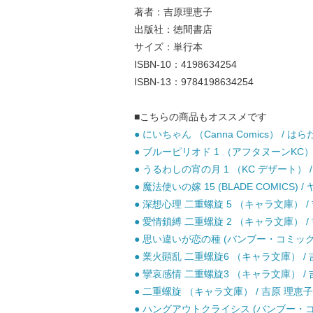
著者：吉原理恵子
出版社：徳間書店
サイズ：単行本
ISBN-10：4198634254
ISBN-13：9784198634254
■こちらの商品もオススメです
● にいちゃん （Canna Comics） / は
● ブルーピリオド 1 （アフタヌーンKC） /
● うるわしの宵の月 1 （KC デザート） /
● 魔法使いの嫁 15 (BLADE COMICS)
● 深想心理 二重螺旋 5 （キャラ文庫） / 
● 愛情鎖縛 二重螺旋 2 （キャラ文庫） / 
● 思い違いが恋の種 (バンブー・コミックス)
● 業火顕乱 二重螺旋6 （キャラ文庫） / 
● 攣哀感情 二重螺旋3 （キャラ文庫） / 吉
● 二重螺旋 （キャラ文庫） / 吉原 理恵子 
● ハングアウトクライシス (バンブー・コミッ