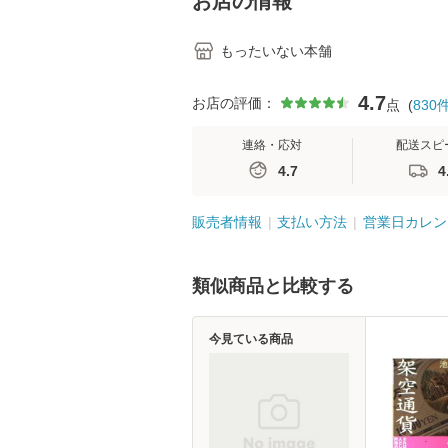
お店の情報
もったいない本舗
4.7
お店の評価：
点
(
830
連絡・応対
配送スピ
4.7
4
販売者情報
支払い方法
営業日カレン
類似商品と比較する
今見ている商品