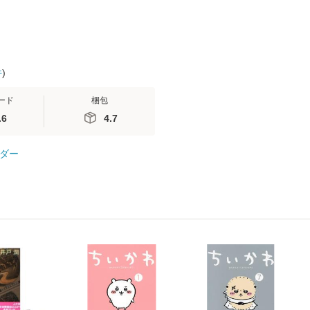
件
)
ード
梱包
.6
4.7
ダー