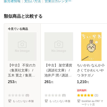
販売者情報
支払い方法
営業日カレンダー
類似商品と比較する
今見ている商品
【中古】 不安の力
【中古】 架空通貨
ちいかわ なんか小
（集英社文庫） /
（講談社文庫） /
さくてかわいいや
五木 寛之 / 集英社
池井戸 潤 / 講談社
つ 3/ナガノ
[文庫]【メール便送
[文庫]【メール便送
253
261
1,210
円
円
円
料無料】
料無料】
送料無料
(0)
(0)
(1)
もったいない本舗
もったいない本舗
bookfan au PAY マ
ーケット店