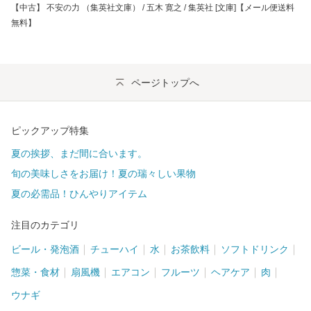
【中古】 不安の力 （集英社文庫） / 五木 寛之 / 集英社 [文庫]【メール便送料
無料】
ページトップへ
ピックアップ特集
夏の挨拶、まだ間に合います。
旬の美味しさをお届け！夏の瑞々しい果物
夏の必需品！ひんやりアイテム
注目のカテゴリ
ビール・発泡酒
チューハイ
水
お茶飲料
ソフトドリンク
惣菜・食材
扇風機
エアコン
フルーツ
ヘアケア
肉
ウナギ