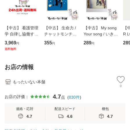
【中古】 看護管理
【中古】 生命力 /
【中古】 My song
【中
学 自律し協働する
チャットモンチー /
Your song / いきも
R 
専門職の看護マネ
キューンレコード
のがかり / [CD]
産限
3,969
355
289
28
円
円
円
ジメントスキル 改
[CD]【メール便送
【メール便送料無
翔太
送料無料
訂第3版 (看護学テ
料無料】
料】
[C
キストNiCE) / 手島
料
恵 藤本幸三 / 南江
お店の情報
堂 [単行
もったいない本舗
0
4.7
お店の評価：
点
(
830
件
)
連絡・応対
配送スピード
梱包
4.7
4.6
4.7