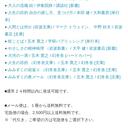
● 大人の流儀 続 / 伊集院静 / 講談社 [新書]
● 人生の目的 自分の探し方、見つけ方 / 本田 健 / 大和書房 [単行
本]
● 人間とは何か (岩波文庫) / マーク トウェイン、 中野 好夫 / 岩波
書店 [文庫]
● 杖ことば / 五木 寛之 / 学研パブリッシング [単行本]
● やさしさの精神病理 （岩波新書） / 大平 健 / 岩波書店 [新書]
● 大河の一滴 / 五木 寛之 / 幻冬舎 [ハードカバー]
● 人生の目的 （幻冬舎文庫） / 五木 寛之 / 幻冬舎 [文庫]
● みみずくの宙返り （幻冬舎文庫） / 五木 寛之 / 幻冬舎 [文庫]
● みみずくの夜メール （幻冬舎文庫） / 五木 寛之 / 幻冬舎 [文庫]
■通常２４時間以内に発送可能です。
■メール便は、１冊から送料無料です。
宅急便の場合、2,500円以上送料無料です。
※「代引き」ご希望の方は宅急便をご選択下さい。