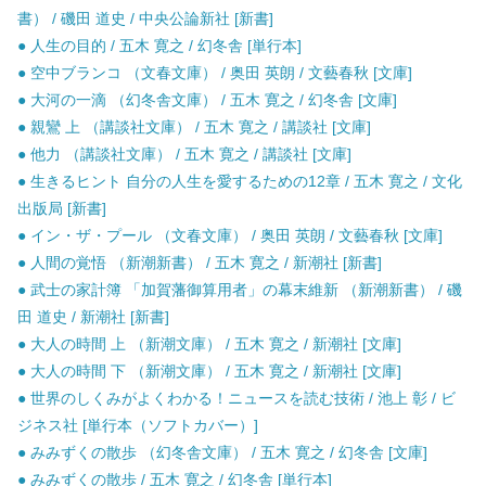
書） / 磯田 道史 / 中央公論新社 [新書]
● 人生の目的 / 五木 寛之 / 幻冬舎 [単行本]
● 空中ブランコ （文春文庫） / 奥田 英朗 / 文藝春秋 [文庫]
● 大河の一滴 （幻冬舎文庫） / 五木 寛之 / 幻冬舎 [文庫]
● 親鸞 上 （講談社文庫） / 五木 寛之 / 講談社 [文庫]
● 他力 （講談社文庫） / 五木 寛之 / 講談社 [文庫]
● 生きるヒント 自分の人生を愛するための12章 / 五木 寛之 / 文化
出版局 [新書]
● イン・ザ・プール （文春文庫） / 奥田 英朗 / 文藝春秋 [文庫]
● 人間の覚悟 （新潮新書） / 五木 寛之 / 新潮社 [新書]
● 武士の家計簿 「加賀藩御算用者」の幕末維新 （新潮新書） / 磯
田 道史 / 新潮社 [新書]
● 大人の時間 上 （新潮文庫） / 五木 寛之 / 新潮社 [文庫]
● 大人の時間 下 （新潮文庫） / 五木 寛之 / 新潮社 [文庫]
● 世界のしくみがよくわかる！ニュースを読む技術 / 池上 彰 / ビ
ジネス社 [単行本（ソフトカバー）]
● みみずくの散歩 （幻冬舎文庫） / 五木 寛之 / 幻冬舎 [文庫]
● みみずくの散歩 / 五木 寛之 / 幻冬舎 [単行本]