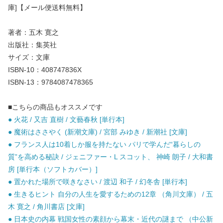
庫]【メール便送料無料】
著者：五木 寛之
出版社：集英社
サイズ：文庫
ISBN-10：408747836X
ISBN-13：9784087478365
■こちらの商品もオススメです
● 火花 / 又吉 直樹 / 文藝春秋 [単行本]
● 魔術はささやく (新潮文庫) / 宮部 みゆき / 新潮社 [文庫]
● フランス人は10着しか服を持たない パリで学んだ“暮らしの
質”を高める秘訣 / ジェニファー・L スコット、 神崎 朗子 / 大和書
房 [単行本（ソフトカバー）]
● 置かれた場所で咲きなさい / 渡辺 和子 / 幻冬舎 [単行本]
● 生きるヒント 自分の人生を愛するための12章 （角川文庫） / 五
木 寛之 / 角川書店 [文庫]
● 日本史の内幕 戦国女性の素顔から幕末・近代の謎まで （中公新