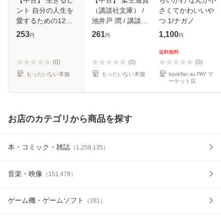
ント 自分の人生を
（講談社文庫） /
さくてかわいいや
愛するための12章
池井戸 潤 / 講談社
つ 1/ナガノ
/ 五木 寛之 / 文化
[文庫]【メール便送
253
261
1,100
円
円
円
出版局 [新書]【メ
料無料】
ール便送料無料】
送料無料
(0)
(0)
(0)
もったいない本舗
もったいない本舗
bookfan au PAY マ
ーケット店
お店のカテゴリから商品を探す
本・コミック・雑誌
（
1,259,135
）
音楽・映像
（
151,478
）
ゲーム機・ゲームソフト
（
281
）