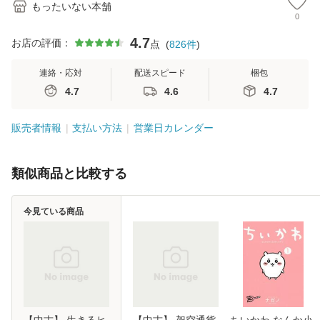
もったいない本舗
0
4.7
お店の評価：
点
(
826
件
)
連絡・応対
配送スピード
梱包
4.7
4.6
4.7
販売者情報
支払い方法
営業日カレンダー
類似商品と比較する
今見ている商品
【中古】 生きるヒ
【中古】 架空通貨
ちいかわ なんか小