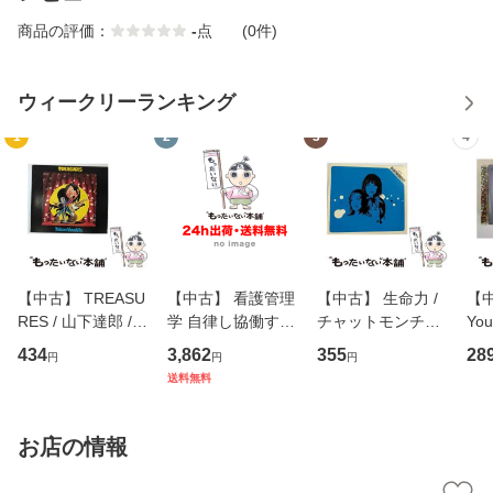
商品の評価：
-
点
(0件)
ウィークリーランキング
1
2
3
4
【中古】 TREASU
【中古】 看護管理
【中古】 生命力 /
【中
RES / 山下達郎 /
学 自律し協働する
チャットモンチー /
You
イーストウエス
専門職の看護マネ
キューンレコード
のがか
434
3,862
355
28
円
円
円
ト・ジャパン [CD]
ジメントスキル 改
[CD]【メール便送
【
送料無料
【メール便送料無
訂第3版 (看護学テ
料無料】
料
料】
キストNiCE) / 手島
恵 藤本幸三 / 南江
お店の情報
堂 [単行