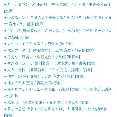
● どくとるマンボウ小辞典 （中公文庫） / 北 杜夫 / 中央公論新社
[文庫]
● 生きるヒント 自分の人生を愛するための12章 （角川文庫） / 五
木 寛之 / 角川書店 [文庫]
● 応仁の乱 戦国時代を生んだ大乱 （中公新書） / 呉座 勇一 / 中央
公論新社 [新書]
● 人生の目的 / 五木 寛之 / 幻冬舎 [単行本]
● 大河の一滴 （幻冬舎文庫） / 五木 寛之 / 幻冬舎 [文庫]
● 考えない練習 / 小池 龍之介 / 小学館 [単行本]
● 生きるヒント 3 (角川文庫) / 五木寛之 / 角川書店 [文庫]
● 人間の覚悟 （新潮新書） / 五木 寛之 / 新潮社 [新書]
● 他力 （講談社文庫） / 五木 寛之 / 講談社 [文庫]
● 他力 / 五木 寛之 / 講談社 [単行本]
● 海を見ていたジョニー 新装版 （講談社文庫） / 五木 寛之 / 講談
社 [文庫]
● 親鸞 上 （講談社文庫） / 五木 寛之 / 講談社 [文庫]
● 暮しの思想 改版 (中公文庫 か13-6) / 加藤秀俊 / 中央公論新社
[文庫]