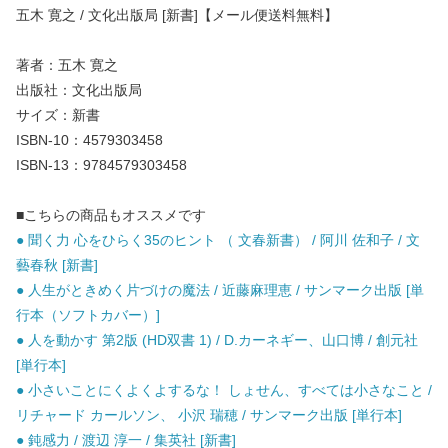
五木 寛之 / 文化出版局 [新書]【メール便送料無料】
著者：五木 寛之
出版社：文化出版局
サイズ：新書
ISBN-10：4579303458
ISBN-13：9784579303458
■こちらの商品もオススメです
● 聞く力 心をひらく35のヒント （ 文春新書） / 阿川 佐和子 / 文
藝春秋 [新書]
● 人生がときめく片づけの魔法 / 近藤麻理恵 / サンマーク出版 [単
行本（ソフトカバー）]
● 人を動かす 第2版 (HD双書 1) / D.カーネギー、山口博 / 創元社
[単行本]
● 小さいことにくよくよするな！ しょせん、すべては小さなこと /
リチャード カールソン、 小沢 瑞穂 / サンマーク出版 [単行本]
● 鈍感力 / 渡辺 淳一 / 集英社 [新書]