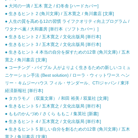
● 大河の一滴 / 五木 寛之 / 幻冬舎 [ハードカバー]
● 生きるヒント 2 (角川文庫) / 五木寛之 / 角川書店 [文庫]
● 人生の質を高める12の習慣 ライフクオリティ向上プログラム /
ワタナベ薫 / 大和書房 [単行本（ソフトカバー）]
● 生きるヒント 2 / 五木寛之 / 文化出版局 [単行本]
● 生きるヒント 3 / 五木寛之 / 文化出版局 [単行本]
● 生きるヒント 4 本当の自分を探すための12章 (角川文庫) / 五木
寛之 / 角川書店 [文庫]
● コーチング・バイブル 人がよりよく生きるための新しいコミュ
ニケーション手法 (Best solution) / ローラ・ウィットワース ヘン
リー・キムジーハウス フィル・サンダール、CTIジャパン / 東洋
経済新報社 [単行本]
● タカラモノ （双葉文庫） / 和田 裕美 / 双葉社 [文庫]
● 生きるヒント 5 / 五木寛之 / 文化出版局 [単行本]
● もものかんづめ / さくら ももこ / 集英社 [新書]
● 生きるヒント 4 / 五木寛之 / 文化出版局 [単行本]
● 生きるヒント 5 新しい自分を創るための12章 (角川文庫) / 五木
寛之 / 角川書店 [文庫]