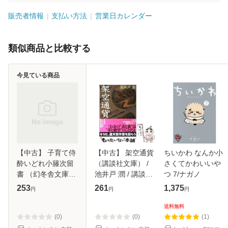
販売者情報
支払い方法
営業日カレンダー
類似商品と比較する
今見ている商品
【中古】 子育て侍
【中古】 架空通貨
ちいかわ なんか小
酔いどれ小籐次留
（講談社文庫） /
さくてかわいいや
書 （幻冬舎文庫）
池井戸 潤 / 講談社
つ 7/ナガノ
/ 佐伯 泰英 / 幻冬
[文庫]【メール便送
253
261
1,375
円
円
円
舎 [文庫]【メール
料無料】
便送料無料】
送料無料
(0)
(0)
(1)