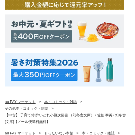
au PAY マーケット
>
本・コミック・雑誌
>
その他本・コミック・雑誌
>
【中古】 子育て侍 酔いどれ小籐次留書 （幻冬舎文庫） / 佐伯 泰英 / 幻冬舎
[文庫]【メール便送料無料】
au PAY マーケット
>
もったいない本舗
>
本・コミック・雑誌
>