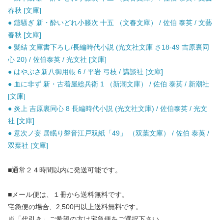
春秋 [文庫]
● 鑓騒ぎ 新・酔いどれ小籐次 十五 （文春文庫） / 佐伯 泰英 / 文藝
春秋 [文庫]
● 髪結 文庫書下ろし/長編時代小説 (光文社文庫 さ18-49 吉原裏同
心 20) / 佐伯泰英 / 光文社 [文庫]
● はやぶさ新八御用帳 6 / 平岩 弓枝 / 講談社 [文庫]
● 血に非ず 新・古着屋総兵衛 1 （新潮文庫） / 佐伯 泰英 / 新潮社
[文庫]
● 炎上 吉原裏同心 8 長編時代小説 (光文社文庫) / 佐伯泰英 / 光文
社 [文庫]
● 意次ノ妄 居眠り磐音江戸双紙「49」 （双葉文庫） / 佐伯 泰英 /
双葉社 [文庫]
■通常２４時間以内に発送可能です。
■メール便は、１冊から送料無料です。
宅急便の場合、2,500円以上送料無料です。
※「代引き」ご希望の方は宅急便をご選択下さい。