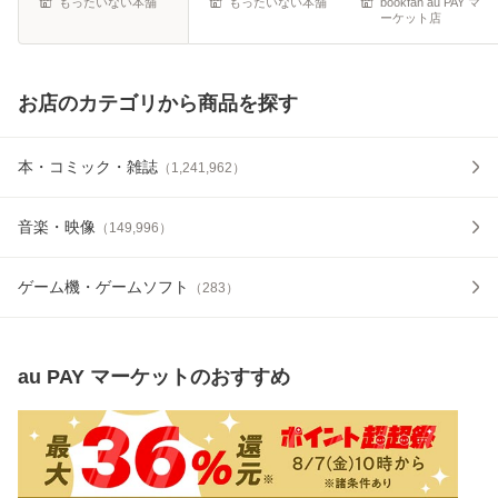
もったいない本舗
もったいない本舗
bookfan au PAY マ
ーケット店
お店のカテゴリから商品を探す
本・コミック・雑誌
（
1,241,962
）
音楽・映像
（
149,996
）
ゲーム機・ゲームソフト
（
283
）
au PAY マーケット
のおすすめ