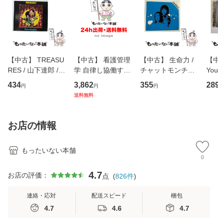
【中古】 TREASU
【中古】 看護管理
【中古】 生命力 /
【中
RES / 山下達郎 /
学 自律し協働する
チャットモンチー /
You
イーストウエス
専門職の看護マネ
キューンレコード
のがか
434
3,862
355
28
円
円
円
ト・ジャパン [CD]
ジメントスキル 改
[CD]【メール便送
【
送料無料
【メール便送料無
訂第3版 (看護学テ
料無料】
料
料】
キストNiCE) / 手島
恵 藤本幸三 / 南江
お店の情報
堂 [単行
もったいない本舗
0
4.7
お店の評価：
点
(
826
件
)
連絡・応対
配送スピード
梱包
4.7
4.6
4.7