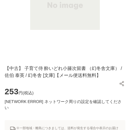
【中古】 子育て侍 酔いどれ小籐次留書 （幻冬舎文庫） /
佐伯 泰英 / 幻冬舎 [文庫]【メール便送料無料】
253
円(
税込
)
[NETWORK ERROR] ネットワーク周りの設定を確認してくださ
い
※一部地域・離島につきましては、送料が発生する場合や表示のお届け