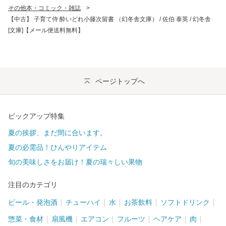
その他本・コミック・雑誌
>
【中古】 子育て侍 酔いどれ小籐次留書 （幻冬舎文庫） / 佐伯 泰英 / 幻冬舎
[文庫]【メール便送料無料】
ページトップへ
ピックアップ特集
夏の挨拶、まだ間に合います。
夏の必需品！ひんやりアイテム
旬の美味しさをお届け！夏の瑞々しい果物
注目のカテゴリ
ビール・発泡酒
チューハイ
水
お茶飲料
ソフトドリンク
惣菜・食材
扇風機
エアコン
フルーツ
ヘアケア
肉