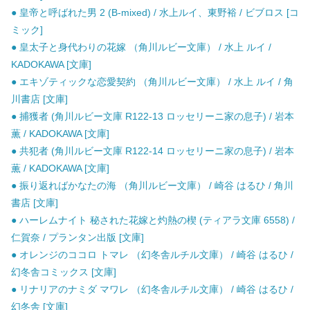
● 皇帝と呼ばれた男 2 (B-mixed) / 水上ルイ、東野裕 / ビブロス [コ
ミック]
● 皇太子と身代わりの花嫁 （角川ルビー文庫） / 水上 ルイ /
KADOKAWA [文庫]
● エキゾティックな恋愛契約 （角川ルビー文庫） / 水上 ルイ / 角
川書店 [文庫]
● 捕獲者 (角川ルビー文庫 R122-13 ロッセリーニ家の息子) / 岩本
薫 / KADOKAWA [文庫]
● 共犯者 (角川ルビー文庫 R122-14 ロッセリーニ家の息子) / 岩本
薫 / KADOKAWA [文庫]
● 振り返ればかなたの海 （角川ルビー文庫） / 崎谷 はるひ / 角川
書店 [文庫]
● ハーレムナイト 秘された花嫁と灼熱の楔 (ティアラ文庫 6558) /
仁賀奈 / プランタン出版 [文庫]
● オレンジのココロ トマレ （幻冬舎ルチル文庫） / 崎谷 はるひ /
幻冬舎コミックス [文庫]
● リナリアのナミダ マワレ （幻冬舎ルチル文庫） / 崎谷 はるひ /
幻冬舎 [文庫]