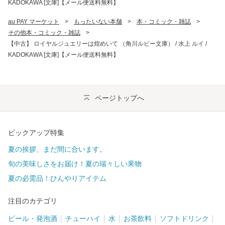
KADOKAWA [文庫]【メール便送料無料】
au PAY マーケット
>
もったいない本舗
>
本・コミック・雑誌
>
その他本・コミック・雑誌
>
【中古】 ロイヤルジュエリーは煌めいて （角川ルビー文庫） / 水上 ルイ /
KADOKAWA [文庫]【メール便送料無料】
ページトップへ
ピックアップ特集
夏の挨拶、まだ間に合います。
旬の美味しさをお届け！夏の瑞々しい果物
夏の必需品！ひんやりアイテム
注目のカテゴリ
ビール・発泡酒
チューハイ
水
お茶飲料
ソフトドリンク