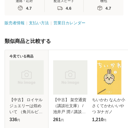
連絡・応対
配送スピード
梱包
4.7
4.6
4.7
販売者情報
支払い方法
営業日カレンダー
類似商品と比較する
今見ている商品
【中古】 ロイヤル
【中古】 架空通貨
ちいかわ なんか小
ジュエリーは煌め
（講談社文庫） /
さくてかわいいや
いて （角川ルビー
池井戸 潤 / 講談社
つ 3/ナガノ
文庫） / 水上 ルイ
[文庫]【メール便送
336
261
1,210
円
円
円
/ KADOKAWA [文
料無料】