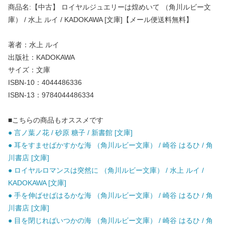
商品名:【中古】 ロイヤルジュエリーは煌めいて （角川ルビー文
庫） / 水上 ルイ / KADOKAWA [文庫]【メール便送料無料】
著者：水上 ルイ
出版社：KADOKAWA
サイズ：文庫
ISBN-10：4044486336
ISBN-13：9784044486334
■こちらの商品もオススメです
● 言ノ葉ノ花 / 砂原 糖子 / 新書館 [文庫]
● 耳をすませばかすかな海 （角川ルビー文庫） / 崎谷 はるひ / 角
川書店 [文庫]
● ロイヤルロマンスは突然に （角川ルビー文庫） / 水上 ルイ /
KADOKAWA [文庫]
● 手を伸ばせばはるかな海 （角川ルビー文庫） / 崎谷 はるひ / 角
川書店 [文庫]
● 目を閉じればいつかの海 （角川ルビー文庫） / 崎谷 はるひ / 角