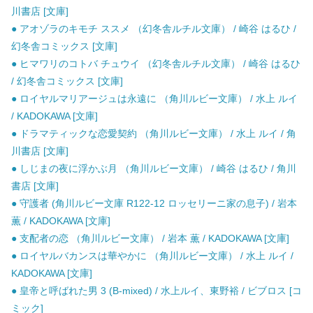
川書店 [文庫]
● アオゾラのキモチ ススメ （幻冬舎ルチル文庫） / 崎谷 はるひ /
幻冬舎コミックス [文庫]
● ヒマワリのコトバ チュウイ （幻冬舎ルチル文庫） / 崎谷 はるひ
/ 幻冬舎コミックス [文庫]
● ロイヤルマリアージュは永遠に （角川ルビー文庫） / 水上 ルイ
/ KADOKAWA [文庫]
● ドラマティックな恋愛契約 （角川ルビー文庫） / 水上 ルイ / 角
川書店 [文庫]
● しじまの夜に浮かぶ月 （角川ルビー文庫） / 崎谷 はるひ / 角川
書店 [文庫]
● 守護者 (角川ルビー文庫 R122-12 ロッセリーニ家の息子) / 岩本
薫 / KADOKAWA [文庫]
● 支配者の恋 （角川ルビー文庫） / 岩本 薫 / KADOKAWA [文庫]
● ロイヤルバカンスは華やかに （角川ルビー文庫） / 水上 ルイ /
KADOKAWA [文庫]
● 皇帝と呼ばれた男 3 (B-mixed) / 水上ルイ、東野裕 / ビブロス [コ
ミック]