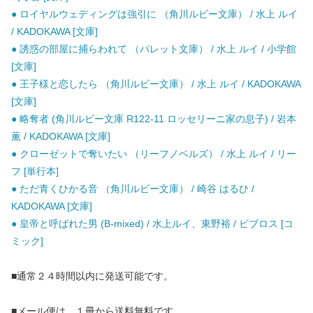
● ロイヤルウェディングは強引に （角川ルビー文庫） / 水上 ルイ
/ KADOKAWA [文庫]
● 誘惑の部屋に捕らわれて （パレット文庫） / 水上 ルイ / 小学館
[文庫]
● 王子様と恋したら （角川ルビー文庫） / 水上 ルイ / KADOKAWA
[文庫]
● 略奪者 (角川ルビー文庫 R122-11 ロッセリーニ家の息子) / 岩本
薫 / KADOKAWA [文庫]
● クローゼットで奪いたい （リーフノベルズ） / 水上 ルイ / リー
フ [単行本]
● ただ青くひかる音 （角川ルビー文庫） / 崎谷 はるひ /
KADOKAWA [文庫]
● 皇帝と呼ばれた男 (B-mixed) / 水上ルイ、東野裕 / ビブロス [コ
ミック]
■通常２４時間以内に発送可能です。
■メール便は、１冊から送料無料です。