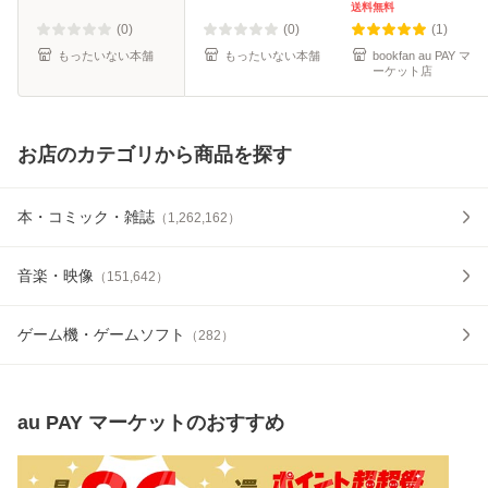
庫]【メール便送料
送料無料
無料】
(0)
(0)
(1)
もったいない本舗
もったいない本舗
bookfan au PAY マ
ーケット店
お店のカテゴリから商品を探す
本・コミック・雑誌
（
1,262,162
）
音楽・映像
（
151,642
）
ゲーム機・ゲームソフト
（
282
）
au PAY マーケット
のおすすめ