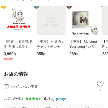
1
2
3
4
【中古】 看護管理
【中古】 生命力 /
【中古】 My song
【中
学 自律し協働する
チャットモンチー /
Your song / いきも
R 
専門職の看護マネ
キューンレコード
のがかり / [CD]
産限
3,969
355
289
28
円
円
円
ジメントスキル 改
[CD]【メール便送
【メール便送料無
翔太
送料無料
訂第3版 (看護学テ
料無料】
料】
[C
キストNiCE) / 手島
料
恵 藤本幸三 / 南江
お店の情報
堂 [単行
もったいない本舗
0
4.7
お店の評価：
点
(
830
件
)