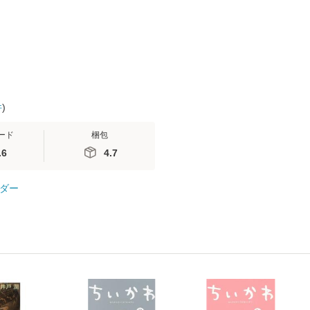
 / 手
便送料無料
 南江
件
)
ード
梱包
.6
4.7
ダー