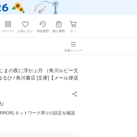
カテゴリ
お気に入り
閲覧履歴
購入履歴
かご
店舗メニュー
しじまの夜に浮かぶ月 （角川ルビー文
 はるひ / 角川書店 [文庫]【メール便送
込
)
K ERROR] ネットワーク周りの設定を確認