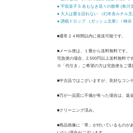
● 宇宙皇子 5 名もなき花々の散華 (角川文庫
● 大人は愛を語れない （幻冬舎ルチル文庫）
● 誘眠ドロップ （ガッシュ文庫） / 崎谷 は
■通常２４時間以内に発送可能です。
■メール便は、１冊から送料無料です。
宅急便の場合、2,500円以上送料無料で
※「代引き」ご希望の方は宅急便をご選
■中古品ではございますが、良好なコン
■万が一品質に不備が有った場合は、返
■クリーニング済み。
■商品画像に「帯」が付いているものが
いない場合がございます。