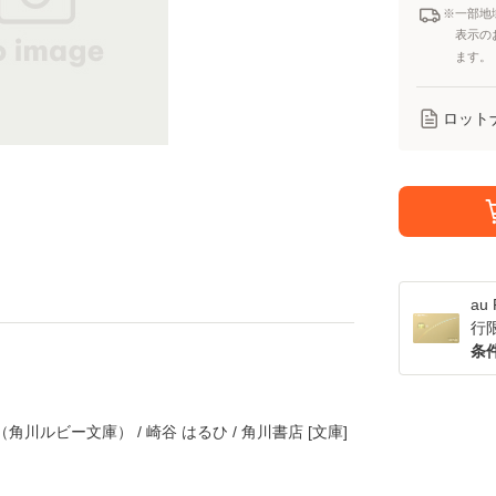
※一部地
表示の
ます。
ロット
a
行
条
川ルビー文庫） / 崎谷 はるひ / 角川書店 [文庫]