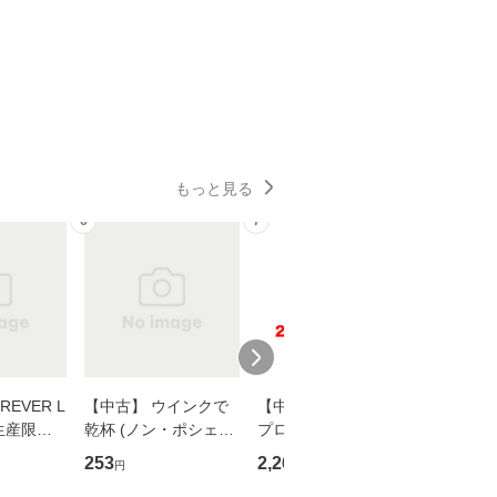
もっと見る
6
7
8
EVER L
【中古】 ウインクで
【中古】 野ブタ。を
【中古】 
生産限定
乾杯 (ノン・ポシェッ
プロデュース [DVD-B
島みゆき / [CD]【
翔太×加藤
ト) / 東野圭吾 / 祥伝
OX] / バップ [DVD]
ル便送料
253
2,266
2,150
円
円
円
社 [文庫]【メール便送
【メール便送料無料】