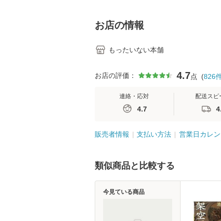
料】
学テキストNiCE)
島恵 藤本幸三 /
堂 [単行
お店の情報
もったいない本舗
4.7
お店の評価：
点
(
826
連絡・応対
配送スピ
4.7
4
販売者情報
支払い方法
営業日カレン
類似商品と比較する
今見ている商品