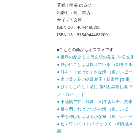
著者：崎谷 はるひ
出版社：角川書店
サイズ：文庫
ISBN-10：4044468206
ISBN-13：9784044468200
■こちらの商品もオススメです
● 世界の歴史 1 古代文明の発見 (中公文庫)
● 静かにことばは揺れている （幻冬舎ルチル
● 耳をすませばかすかな海 （角川ルビー文庫
● 言ノ葉ノ花 / 砂原 糖子 / 新書館 [文庫]
● ひぐらしのなく頃に 第3話 祟殺し編 下 
フトカバー）]
● 不謹慎で甘い残像 （幻冬舎ルチル文庫） /
● 目を閉じればいつかの海 （角川ルビー文庫
● 手を伸ばせばはるかな海 （角川ルビー文庫
● ヒマワリのコトバ チュウイ （幻冬舎ルチ
庫]