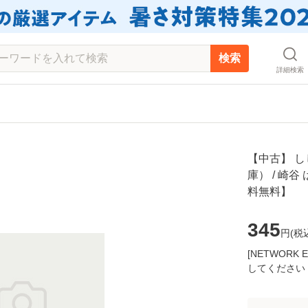
検索
詳細検索
【中古】 
庫） / 崎谷
料無料】
345
円(
税
[NETWOR
してください