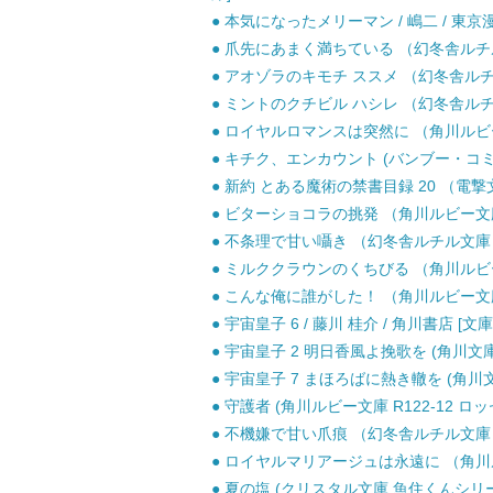
● 本気になったメリーマン / 嶋二 / 東
● 爪先にあまく満ちている （幻冬舎ルチル文
● アオゾラのキモチ ススメ （幻冬舎ルチル
● ミントのクチビル ハシレ （幻冬舎ルチル文
● ロイヤルロマンスは突然に （角川ルビー文庫）
● キチク、エンカウント (バンブー・コミック
● 新約 とある魔術の禁書目録 20 （電撃文庫）
● ビターショコラの挑発 （角川ルビー文庫） 
● 不条理で甘い囁き （幻冬舎ルチル文庫） 
● ミルククラウンのくちびる （角川ルビー文
● こんな俺に誰がした！ （角川ルビー文庫） /
● 宇宙皇子 6 / 藤川 桂介 / 角川書店 [文庫
● 宇宙皇子 2 明日香風よ挽歌を (角川文庫)
● 宇宙皇子 7 まほろばに熱き轍を (角川文庫
● 守護者 (角川ルビー文庫 R122-12 ロッセ
● 不機嫌で甘い爪痕 （幻冬舎ルチル文庫） 
● ロイヤルマリアージュは永遠に （角川ルビー
● 夏の塩 (クリスタル文庫 魚住くんシリーズ 