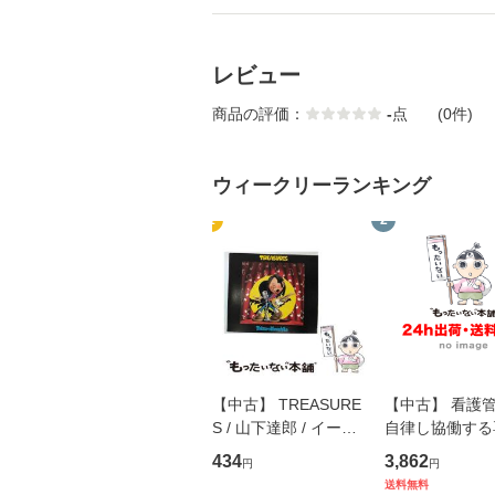
レビュー
商品の評価：
-
点
(0件)
ウィークリーランキング
1
2
【中古】 TREASURE
【中古】 看護
S / 山下達郎 / イース
自律し協働する
トウエスト・ジャパン
の看護マネジメ
434
3,862
円
円
[CD]【メール便送料無
キル 改訂第3版 
送料無料