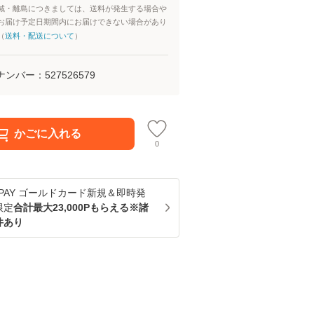
域・離島につきましては、送料が発生する場合や
お届け予定日期間内にお届けできない場合があり
（
送料・配送について
）
ナンバー：
527526579
かごに入れる
0
u PAY ゴールドカード新規＆即時発
限定
合計最大23,000Pもらえる※諸
件あり