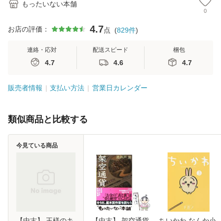
もったいない本舗
0
4.7
お店の評価：
点
(
829
件
)
連絡・応対
配送スピード
梱包
4.7
4.6
4.7
販売者情報
支払い方法
営業日カレンダー
類似商品と比較する
今見ている商品
【中古】 王様のキ
【中古】 架空通貨
ちいかわ なんか小