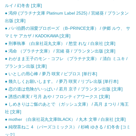
ルイ / 幻冬舎 [文庫]
● 渇仰 (プラチナ文庫 Platinum Label 2525) / 宮緒葵 / プランタン
出版 [文庫]
● パパ伯爵の溺愛プロポーズ （B−PRINCE文庫） / 伊郷 ルウ、 サ
マミヤ アカザ / KADOKAWA [文庫]
● 刑事執事 （白泉社花丸文庫） / 愁堂 れな / 白泉社 [文庫]
● 渇命 （プラチナ文庫） / 宮緒 葵 / プランタン出版 [文庫]
● わがまま王子のモン・コフレ （プラチナ文庫） / 清白 ミユキ /
プランタン出版 [文庫]
● いとしの用心棒 / 夢乃 咲実 / ビブロス [単行本]
● 幾久しくお願いします。 / 夢乃 咲実 / リブレ出版 [単行本]
● 恋の道は危険がいっぱい / 若月 京子 / プランタン出版 [文庫]
● 誘惑の果実 / 弓月 あや / フロンティアワークス [文庫]
● しめきりはご飯のあとで （ガッシュ文庫） / 高月 まつり / 海王
社 [文庫]
● mother （白泉社花丸文庫BLACK） / 丸木 文華 / 白泉社 [文庫]
● 純喫茶ねこ 4 （バーズコミックス） / 杉崎 ゆきる / 幻冬舎 [コミ
ック]