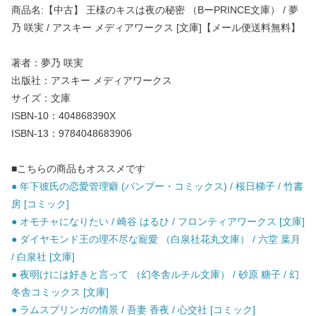
商品名:【中古】 王様のキスは夜の秘密 （BーPRINCE文庫） / 夢
乃 咲実 / アスキー メディアワークス [文庫]【メール便送料無料】
著者：夢乃 咲実
出版社：アスキー メディアワークス
サイズ：文庫
ISBN-10：404868390X
ISBN-13：9784048683906
■こちらの商品もオススメです
● 年下彼氏の恋愛管理癖 (バンブー・コミックス) / 桜日梯子 / 竹書
房 [コミック]
● オモチャになりたい / 崎谷 はるひ / フロンティアワークス [文庫]
● ダイヤモンド王の理不尽な寵愛 （白泉社花丸文庫） / 六堂 葉月
/ 白泉社 [文庫]
● 夜明けには好きと言って （幻冬舎ルチル文庫） / 砂原 糖子 / 幻
冬舎コミックス [文庫]
● ラムスプリンガの情景 / 吾妻 香夜 / 心交社 [コミック]