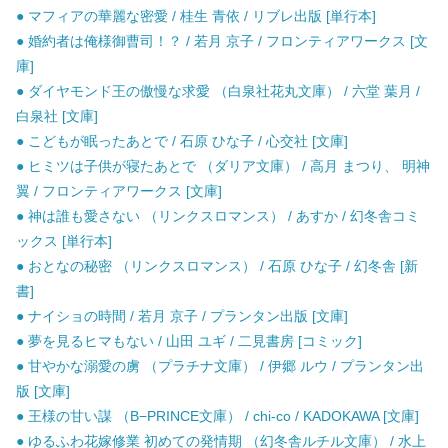
● マフィアの華麗な密愛 / 桂生 青依 / リブレ出版 [単行本]
● 婚約者は俺様御曹司！？ / 若月 京子 / フロンティアワークス [文
庫]
● ダイヤモンド王の傲慢な求愛 （白泉社花丸文庫） / 六堂 葉月 /
白泉社 [文庫]
● こどもが眠ったあとで / 石原 ひな子 / 心交社 [文庫]
● ヒミツは子供が寝たあとで （ダリア文庫） / 高月 まつり、 明神
翼 / フロンティアワークス [文庫]
● 神は誰も愛さない （リンクスロマンス） / あすか / 幻冬舎コミ
ックス [単行本]
● おとなの秘密 （リンクスロマンス） / 石原 ひな子 / 幻冬舎 [新
書]
● ナイショの時間 / 若月 京子 / プランタン出版 [文庫]
● 夢を見るヒマもない / 山田 ユギ / 二見書房 [コミック]
● 甘やかな溺愛の虜 （プラチナ文庫） / 伊郷 ルウ / プランタン出
版 [文庫]
● 王様の甘い謀 （B−PRINCE文庫） / chi-co / KADOKAWA [文庫]
● ゆるふわ花嫁修業 初めての発情期 （幻冬舎ルチル文庫） / 水上