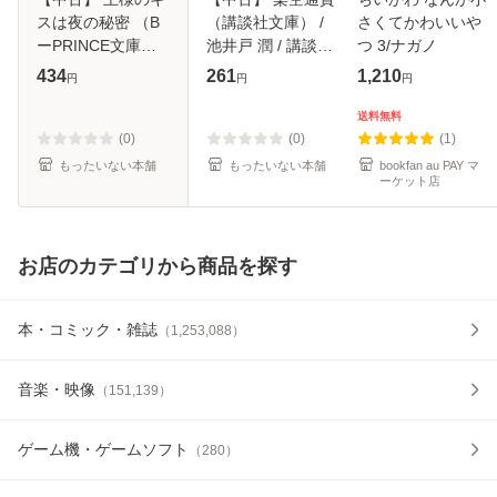
スは夜の秘密 （B
（講談社文庫） /
さくてかわいいや
ーPRINCE文庫） /
池井戸 潤 / 講談社
つ 3/ナガノ
夢乃 咲実 / アスキ
[文庫]【メール便送
434
261
1,210
円
円
円
ー メディアワーク
料無料】
ス [文庫]【メール
送料無料
便送料無料】
(0)
(0)
(1)
もったいない本舗
もったいない本舗
bookfan au PAY マ
ーケット店
お店のカテゴリから商品を探す
本・コミック・雑誌
（
1,253,088
）
音楽・映像
（
151,139
）
ゲーム機・ゲームソフト
（
280
）