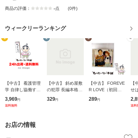
商品の評価：
-
点
(0件)
ウィークリーランキング
1
2
3
4
【中古】 看護管理
【中古】 斜め屋敷
【中古】 FOREVE
【
学 自律し協働する
の犯罪 長編本格推
R LOVE（初回生
せば
専門職の看護マネ
理小説 (光文社文
産限定盤） / 清水
VD
3,969
329
289
2,8
円
円
円
ジメントスキル 改
庫) / 島田荘司 / 光
翔太×加藤ミリヤ /
タ
送料無料
送料
訂第3版 (看護学テ
文社 [文庫]【メー
[CD]【メール便送
ター
キストNiCE) / 手島
ル便送料無料】
料無料】
VD
恵 藤本幸三 / 南江
料
お店の情報
堂 [単行