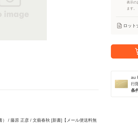
表示の
ます。
ロット
a
行
条
 / 藤原 正彦 / 文藝春秋 [新書]【メール便送料無