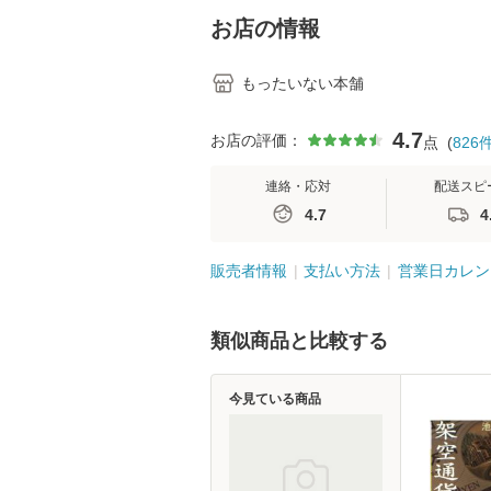
堂 [単行
お店の情報
もったいない本舗
4.7
お店の評価：
点
(
826
連絡・応対
配送スピ
4.7
4
販売者情報
支払い方法
営業日カレン
類似商品と比較する
今見ている商品