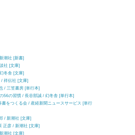
新潮社 [新書]
談社 [文庫]
幻冬舎 [文庫]
/ 祥伝社 [文庫]
 / 三笠書房 [単行本]
6の習慣 / 長谷部誠 / 幻冬舎 [単行本]
科書をつくる会 / 産経新聞ニュースサービス [単行
 / 新潮社 [文庫]
正彦 / 新潮社 [文庫]
 新潮社 [文庫]