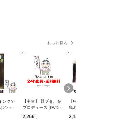
もっと見る
6
7
8
インクで
【中古】 野ブタ。を
【中古】 寒水魚 / 中
【中古】
・ポシェッ
プロデュース [DVD-B
島みゆき / [CD]【メー
カメムシ
吾 / 祥伝
OX] / バップ [DVD]
ル便送料無料】
語る / 
2,266
2,150
2,266
円
円
円
【メール便送
【メール便送料無料】
ワークい
会、吉田元重
夫 / 新評