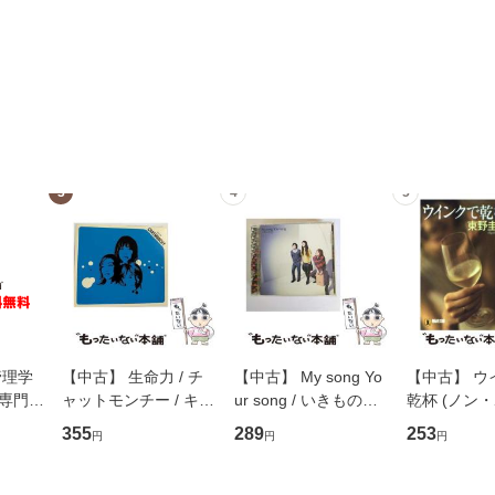
3
4
5
管理学
【中古】 生命力 / チ
【中古】 My song Yo
【中古】 ウ
専門職
ャットモンチー / キュ
ur song / いきものが
乾杯 (ノン
ントス
ーンレコード [CD]
かり / [CD]【メール便
ト) / 東野圭
355
289
253
円
円
円
(看護
【メール便送料無料】
送料無料】
社 [文庫]
 / 手
料無料】
 南江