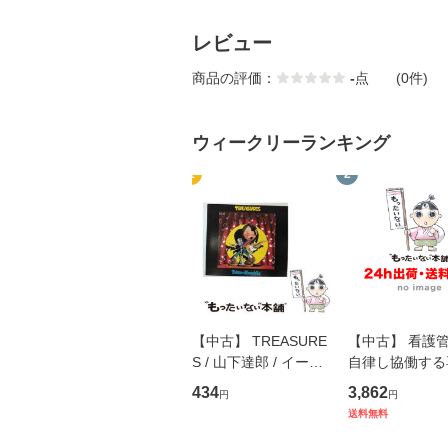
レビュー
商品の評価：
-
点
(0件)
ウィークリーランキング
1
2
【中古】 TREASURE
【中古】 看護
S / 山下達郎 / イース
自律し協働する
トウエスト・ジャパン
の看護マネジメ
434
3,862
円
円
[CD]【メール便送料無
キル 改訂第3版 
送料無料
料】
学テキストNiCE)
島恵 藤本幸三 /