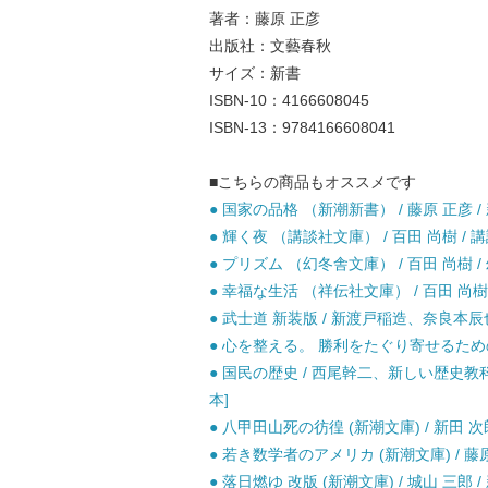
著者：藤原 正彦
出版社：文藝春秋
サイズ：新書
ISBN-10：4166608045
ISBN-13：9784166608041
■こちらの商品もオススメです
● 国家の品格 （新潮新書） / 藤原 正彦 / 
● 輝く夜 （講談社文庫） / 百田 尚樹 / 講
● プリズム （幻冬舎文庫） / 百田 尚樹 / 
● 幸福な生活 （祥伝社文庫） / 百田 尚樹 
● 武士道 新装版 / 新渡戸稲造、奈良本辰也
● 心を整える。 勝利をたぐり寄せるための5
● 国民の歴史 / 西尾幹二、新しい歴史教
本]
● 八甲田山死の彷徨 (新潮文庫) / 新田 次郎
● 若き数学者のアメリカ (新潮文庫) / 藤原 
● 落日燃ゆ 改版 (新潮文庫) / 城山 三郎 /