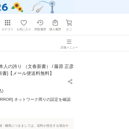
カテゴリ
お気に入り
閲覧履歴
購入履歴
かご
店舗メニュー
本人の誇り （文春新書） / 藤原 正彦
 [新書]【メール便送料無料】
込
)
K ERROR] ネットワーク周りの設定を確認
域・離島につきましては、送料が発生する場合や