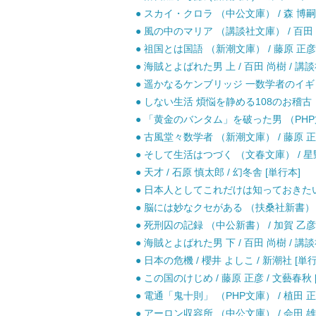
● スカイ・クロラ （中公文庫） / 森 博嗣 
● 風の中のマリア （講談社文庫） / 百田 尚
● 祖国とは国語 （新潮文庫） / 藤原 正彦 
● 海賊とよばれた男 上 / 百田 尚樹 / 講談
● 遥かなるケンブリッジ 一数学者のイギリス
● しない生活 煩悩を静める108のお稽古 （
● 「黄金のバンタム」を破った男 （PHP文芸
● 古風堂々数学者 （新潮文庫） / 藤原 正彦
● そして生活はつづく （文春文庫） / 星野 
● 天才 / 石原 慎太郎 / 幻冬舎 [単行本]
● 日本人としてこれだけは知っておきたいこと 
● 脳には妙なクセがある （扶桑社新書） / 
● 死刑囚の記録 （中公新書） / 加賀 乙彦 
● 海賊とよばれた男 下 / 百田 尚樹 / 講談
● 日本の危機 / 櫻井 よしこ / 新潮社 [単
● この国のけじめ / 藤原 正彦 / 文藝春秋 
● 電通「鬼十則」 （PHP文庫） / 植田 正也
● アーロン収容所 （中公文庫） / 会田 雄