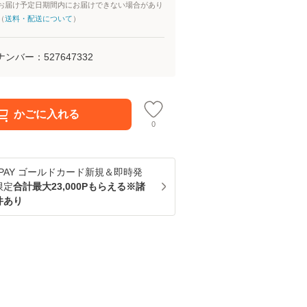
お届け予定日期間内にお届けできない場合があり
（
送料・配送について
）
ナンバー：
527647332
かごに入れる
0
u PAY ゴールドカード新規＆即時発
限定
合計最大23,000Pもらえる※諸
件あり