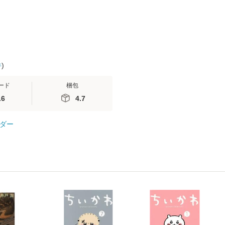
件
)
ード
梱包
.6
4.7
ダー