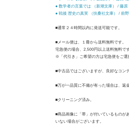
● 数学者の言葉では （新潮文庫） / 藤原 正
● 戦後 歴史の真実 （扶桑社文庫） / 前野 徹
■通常２４時間以内に発送可能です。
■メール便は、１冊から送料無料です。
宅急便の場合、2,500円以上送料無料で
※「代引き」ご希望の方は宅急便をご選
■中古品ではございますが、良好なコン
■万が一品質に不備が有った場合は、返
■クリーニング済み。
■商品画像に「帯」が付いているものが
いない場合がございます。