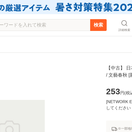
検索
詳細検索
【中古】 日
/ 文藝春秋
253
円(
税
[NETWOR
してください
※一部地