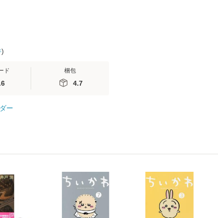
件
)
ード
梱包
.6
4.7
ダー