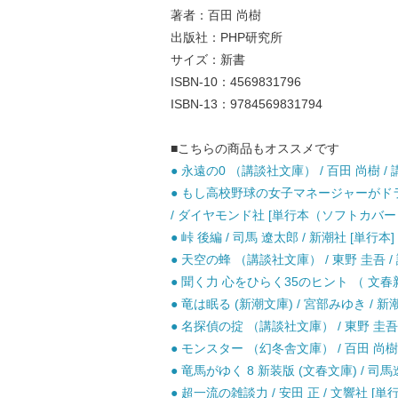
著者：百田 尚樹
出版社：PHP研究所
サイズ：新書
ISBN-10：4569831796
ISBN-13：9784569831794
■こちらの商品もオススメです
● 永遠の0 （講談社文庫） / 百田 尚樹 / 
● もし高校野球の女子マネージャーがドラ
/ ダイヤモンド社 [単行本（ソフトカバー
● 峠 後編 / 司馬 遼太郎 / 新潮社 [単行本]
● 天空の蜂 （講談社文庫） / 東野 圭吾 / 
● 聞く力 心をひらく35のヒント （ 文春新書
● 竜は眠る (新潮文庫) / 宮部みゆき / 新潮
● 名探偵の掟 （講談社文庫） / 東野 圭吾 
● モンスター （幻冬舎文庫） / 百田 尚樹 
● 竜馬がゆく 8 新装版 (文春文庫) / 司馬
● 超一流の雑談力 / 安田 正 / 文響社 [単