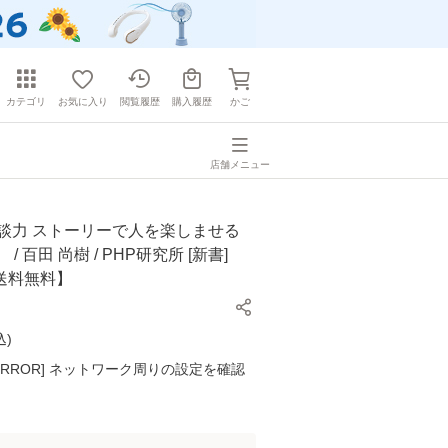
カテゴリ
お気に入り
閲覧履歴
購入履歴
かご
店舗メニュー
雑談力 ストーリーで人を楽しませる
/ 百田 尚樹 / PHP研究所 [新書]
送料無料】
込
)
K ERROR] ネットワーク周りの設定を確認