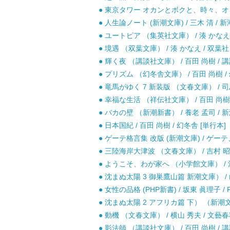
● 東京タワー オカンとボクと、時々、オトン
● 人生論ノート (新潮文庫) / 三木 清 / 新
● ユートピア （集英社文庫） / 湊 かなえ 
● 境遇 （双葉文庫） / 湊 かなえ / 双葉社 
● 輝く夜 （講談社文庫） / 百田 尚樹 / 講
● プリズム （幻冬舎文庫） / 百田 尚樹 / 
● 竜馬がゆく 7 新装版 （文春文庫） / 司
● 幸福な生活 （祥伝社文庫） / 百田 尚樹 
● バカの壁 （新潮新書） / 養老 孟司 / 新
● 日本国紀 / 百田 尚樹 / 幻冬舎 [単行本]
● ゲーテ格言集 改版 (新潮文庫) / ゲーテ
● 三陸海岸大津波 （文春文庫） / 吉村 昭 
● ようこそ、わが家へ （小学館文庫） / 池
● 沈まぬ太陽 3 御巣鷹山篇 新潮文庫） / 山
● 女性の品格 (PHP新書) / 坂東 眞理子 / 
● 沈まぬ太陽 2 アフリカ篇 下） （新潮文庫
● 動機 （文春文庫） / 横山 秀夫 / 文藝春
● 影法師 （講談社文庫） / 百田 尚樹 / 講