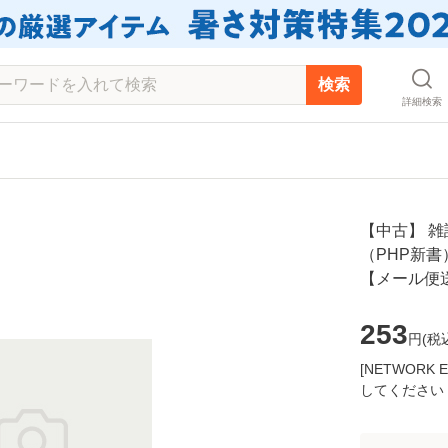
検索
詳細検索
【中古】 
（PHP新書） 
【メール便
253
円(
税
[NETWOR
してください