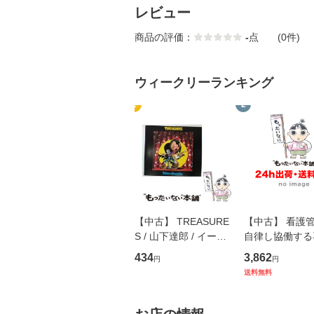
レビュー
商品の評価：
-
点
(0件)
ウィークリーランキング
1
2
【中古】 TREASURE
【中古】 看護
S / 山下達郎 / イース
自律し協働する
トウエスト・ジャパン
の看護マネジメ
434
3,862
円
円
[CD]【メール便送料無
キル 改訂第3版 
送料無料
料】
学テキストNiCE)
島恵 藤本幸三 /
堂 [単行