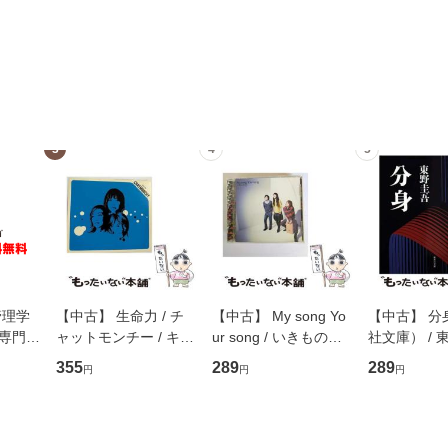
3
4
5
管理学
【中古】 生命力 / チ
【中古】 My song Yo
【中古】 分
専門職
ャットモンチー / キュ
ur song / いきものが
社文庫） / 東
ントス
ーンレコード [CD]
かり / [CD]【メール便
集英社 [文
355
289
289
円
円
円
(看護
【メール便送料無料】
送料無料】
便送料無料
 / 手
 南江