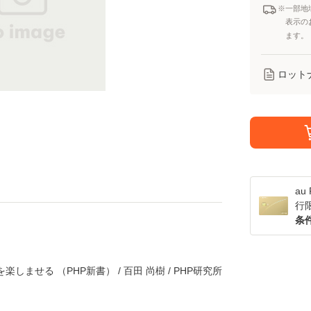
※一部地
表示の
ます。
ロット
a
行
条
しませる （PHP新書） / 百田 尚樹 / PHP研究所