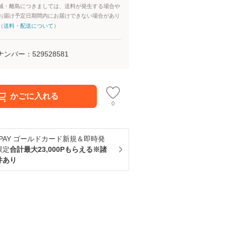
域・離島につきましては、送料が発生する場合や
お届け予定日期間内にお届けできない場合があり
（
送料・配送について
）
ナンバー：
529528581
かごに入れる
0
u PAY ゴールドカード新規＆即時発
限定
合計最大23,000Pもらえる※諸
件あり