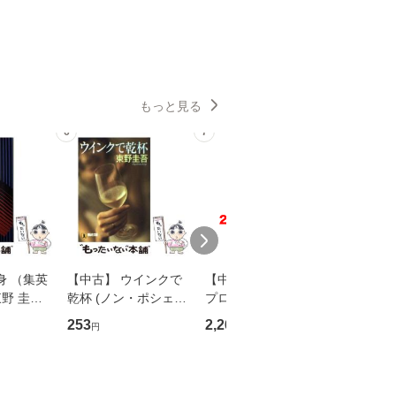
もっと見る
6
7
8
身 （集英
【中古】 ウインクで
【中古】 野ブタ。を
【中古】 
野 圭吾 /
乾杯 (ノン・ポシェッ
プロデュース [DVD-B
島みゆき / [CD]【
庫]【メール
ト) / 東野圭吾 / 祥伝
OX] / バップ [DVD]
ル便送料
253
2,266
2,150
円
円
円
】
社 [文庫]【メール便送
【メール便送料無料】
料無料】