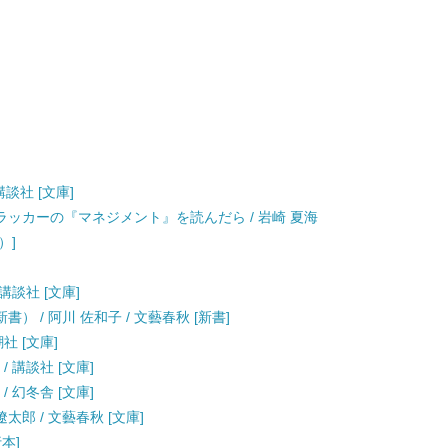
講談社 [文庫]
ッカーの『マネジメント』を読んだら / 岩崎 夏海
）]
講談社 [文庫]
） / 阿川 佐和子 / 文藝春秋 [新書]
社 [文庫]
/ 講談社 [文庫]
/ 幻冬舎 [文庫]
遼太郎 / 文藝春秋 [文庫]
行本]