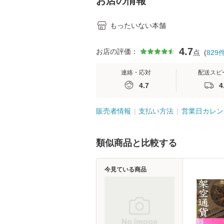
お店の情報
もったいない本舗
4.7
お店の評価：
点
(
829
連絡・応対
配送スピ
4.7
4
販売者情報
支払い方法
営業日カレン
類似商品と比較する
今見ている商品