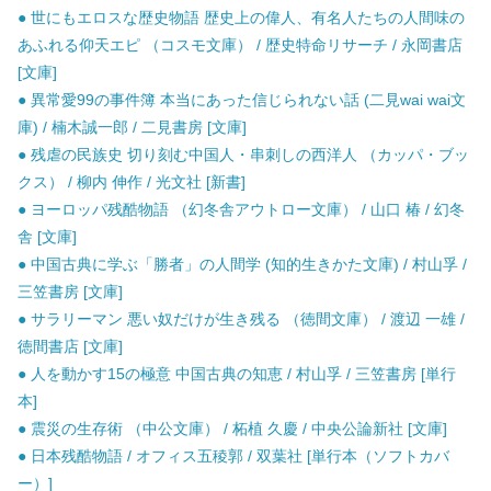
● 世にもエロスな歴史物語 歴史上の偉人、有名人たちの人間味の
あふれる仰天エピ （コスモ文庫） / 歴史特命リサーチ / 永岡書店
[文庫]
● 異常愛99の事件簿 本当にあった信じられない話 (二見wai wai文
庫) / 楠木誠一郎 / 二見書房 [文庫]
● 残虐の民族史 切り刻む中国人・串刺しの西洋人 （カッパ・ブッ
クス） / 柳内 伸作 / 光文社 [新書]
● ヨーロッパ残酷物語 （幻冬舎アウトロー文庫） / 山口 椿 / 幻冬
舎 [文庫]
● 中国古典に学ぶ「勝者」の人間学 (知的生きかた文庫) / 村山孚 /
三笠書房 [文庫]
● サラリーマン 悪い奴だけが生き残る （徳間文庫） / 渡辺 一雄 /
徳間書店 [文庫]
● 人を動かす15の極意 中国古典の知恵 / 村山孚 / 三笠書房 [単行
本]
● 震災の生存術 （中公文庫） / 柘植 久慶 / 中央公論新社 [文庫]
● 日本残酷物語 / オフィス五稜郭 / 双葉社 [単行本（ソフトカバ
ー）]