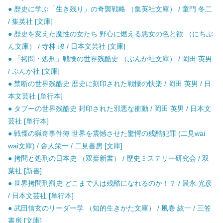
● 歴史に学ぶ「生き残り」の奇襲戦略 （集英社文庫） / 童門 冬二
/ 集英社 [文庫]
● 歴史を変えた魔性の女たち 野心に燃える悪女の色と欲 （にちぶ
ん文庫） / 寺林 峻 / 日本文芸社 [文庫]
● 「拷問・処刑」戦慄の世界残酷史 （ぶんか社文庫） / 岡田 英男
/ ぶんか社 [文庫]
● 禁断の世界残酷史 歴史に刻印された戦慄の快楽 / 岡田 英男 / 日
本文芸社 [単行本]
● タブーの世界残酷史 封印された邪悪な衝動 / 岡田 英男 / 日本文
芸社 [単行本]
● 戦慄の猟奇事件簿 世界を震憾させた驚愕の残酷犯罪 (二見wai
wai文庫) / 舎人栄一 / 二見書房 [文庫]
● 拷問と処刑の日本史 （双葉新書） / 歴史ミステリー研究会 / 双
葉社 [新書]
● 世界拷問刑罰史 どこまで人は残酷になれるのか！？ / 晨永 光彦
/ 日本文芸社 [単行本]
● 武田信玄のリーダー学 （知的生きかた文庫） / 風巻 絃一 / 三笠
書房 [文庫]