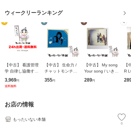
ウィークリーランキング
1
2
3
4
【中古】 看護管理
【中古】 生命力 /
【中古】 My song
【中
学 自律し協働する
チャットモンチー /
Your song / いきも
R 
専門職の看護マネ
キューンレコード
のがかり / [CD]
産限
3,969
355
289
28
円
円
円
ジメントスキル 改
[CD]【メール便送
【メール便送料無
翔太
送料無料
訂第3版 (看護学テ
料無料】
料】
[C
キストNiCE) / 手島
料
恵 藤本幸三 / 南江
お店の情報
堂 [単行
もったいない本舗
0