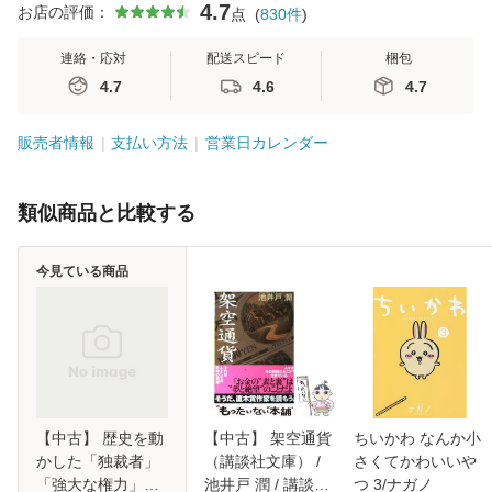
4.7
お店の評価：
点
(
830
件
)
連絡・応対
配送スピード
梱包
4.7
4.6
4.7
販売者情報
支払い方法
営業日カレンダー
類似商品と比較する
今見ている商品
【中古】 歴史を動
【中古】 架空通貨
ちいかわ なんか小
かした「独裁者」
（講談社文庫） /
さくてかわいいや
「強大な権力」は
池井戸 潤 / 講談社
つ 3/ナガノ