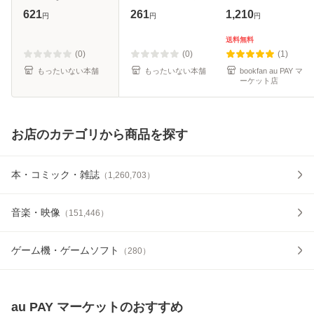
いかに生まれ、い
[文庫]【メール便送
621
261
1,210
円
円
円
かに崩壊したか
料無料】
（PHP文庫） / 柘
送料無料
植 久慶 / PHP研究
(0)
(0)
(1)
所 [文庫]【メ
もったいない本舗
もったいない本舗
bookfan au PAY マ
ーケット店
お店のカテゴリから商品を探す
本・コミック・雑誌
（
1,260,703
）
音楽・映像
（
151,446
）
ゲーム機・ゲームソフト
（
280
）
au PAY マーケット
のおすすめ