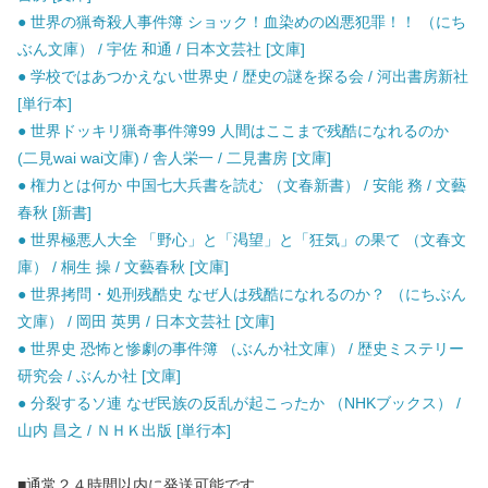
● 世界の猟奇殺人事件簿 ショック！血染めの凶悪犯罪！！ （にち
ぶん文庫） / 宇佐 和通 / 日本文芸社 [文庫]
● 学校ではあつかえない世界史 / 歴史の謎を探る会 / 河出書房新社
[単行本]
● 世界ドッキリ猟奇事件簿99 人間はここまで残酷になれるのか
(二見wai wai文庫) / 舎人栄一 / 二見書房 [文庫]
● 権力とは何か 中国七大兵書を読む （文春新書） / 安能 務 / 文藝
春秋 [新書]
● 世界極悪人大全 「野心」と「渇望」と「狂気」の果て （文春文
庫） / 桐生 操 / 文藝春秋 [文庫]
● 世界拷問・処刑残酷史 なぜ人は残酷になれるのか？ （にちぶん
文庫） / 岡田 英男 / 日本文芸社 [文庫]
● 世界史 恐怖と惨劇の事件簿 （ぶんか社文庫） / 歴史ミステリー
研究会 / ぶんか社 [文庫]
● 分裂するソ連 なぜ民族の反乱が起こったか （NHKブックス） /
山内 昌之 / ＮＨＫ出版 [単行本]
■通常２４時間以内に発送可能です。