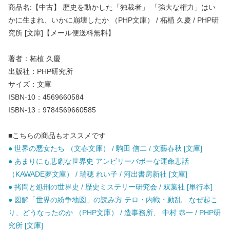
商品名:【中古】 歴史を動かした「独裁者」 「強大な権力」はい
かに生まれ、いかに崩壊したか （PHP文庫） / 柘植 久慶 / PHP研
究所 [文庫]【メール便送料無料】
著者：柘植 久慶
出版社：PHP研究所
サイズ：文庫
ISBN-10：4569660584
ISBN-13：9784569660585
■こちらの商品もオススメです
● 世界の悪女たち （文春文庫） / 駒田 信二 / 文藝春秋 [文庫]
● あまりにも悲劇な世界史 アンビリーバボーな運命悲話
（KAWADE夢文庫） / 瑞穂 れい子 / 河出書房新社 [文庫]
● 拷問と処刑の世界史 / 歴史ミステリー研究会 / 双葉社 [単行本]
● 図解「世界の紛争地図」の読み方 テロ・内戦・動乱…なぜ起こ
り、どうなったのか （PHP文庫） / 造事務所、 中村 恭一 / PHP研
究所 [文庫]