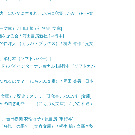
権力」はいかに生まれ、いかに崩壊したか （PHP文
） / 山口 椿 / 幻冬舎 [文庫]
を探る会 / 河出書房新社 [単行本]
西洋人 （カッパ・ブックス） / 柳内 伸作 / 光文
葉社 [単行本（ソフトカバー）]
ミッド / パイインターナショナル [単行本（ソフトカバ
れるのか？ （にちぶん文庫） / 岡田 英男 / 日本
庫） / 歴史ミステリー研究会 / ぶんか社 [文庫]
の凶悪犯罪！！ （にちぶん文庫） / 宇佐 和通 /
、吉田春美 花輪照子 / 原書房 [単行本]
狂気」の果て （文春文庫） / 桐生 操 / 文藝春秋