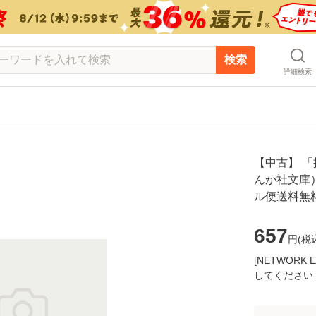
検索
詳細検索
【中古】 
んか社文庫） 
ル便送料無
657
円(
税
[NETWOR
してください