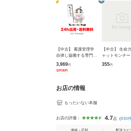
1
2
【中古】 看護管理学
【中古】 生命力 
自律し協働する専門職
ャットモンチー 
の看護マネジメントス
ーンレコード [C
3,969
355
円
円
キル 改訂第3版 (看護
【メール便送料
送料無料
学テキストNiCE) / 手
島恵 藤本幸三 / 南江
堂 [単行
お店の情報
もったいない本舗
4.7
お店の評価：
点
(
830
連絡・応対
配送スピ