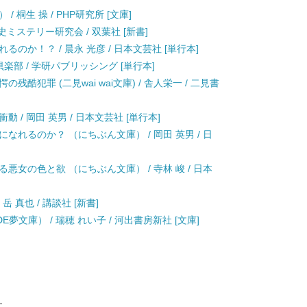
 桐生 操 / PHP研究所 [文庫]
史ミステリー研究会 / 双葉社 [新書]
のか！？ / 晨永 光彦 / 日本文芸社 [単行本]
楽部 / 学研パブリッシング [単行本]
酷犯罪 (二見wai wai文庫) / 舎人栄一 / 二見書
 / 岡田 英男 / 日本文芸社 [単行本]
なれるのか？ （にちぶん文庫） / 岡田 英男 / 日
悪女の色と欲 （にちぶん文庫） / 寺林 峻 / 日本
 真也 / 講談社 [新書]
夢文庫） / 瑞穂 れい子 / 河出書房新社 [文庫]
す。