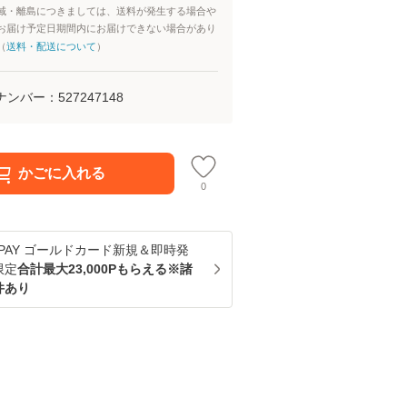
域・離島につきましては、送料が発生する場合や
お届け予定日期間内にお届けできない場合があり
（
送料・配送について
）
ナンバー：
527247148
かごに入れる
0
u PAY ゴールドカード新規＆即時発
限定
合計最大23,000Pもらえる※諸
件あり