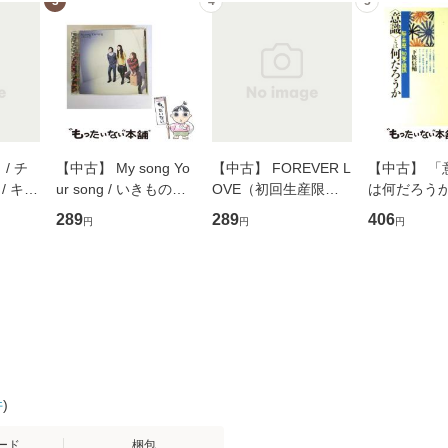
3
4
5
/ チ
【中古】 My song Yo
【中古】 FOREVER L
【中古】 「
/ キュ
ur song / いきものが
OVE（初回生産限定
は何だろうか
D]
かり / [CD]【メール便
盤） / 清水翔太×加藤
歴、知覚の錯
289
289
406
円
円
円
無料】
送料無料】
ミリヤ / [CD]【メール
談社現代新書
便送料無料】
信輔 / 講談社
【メール便
件
)
ード
梱包