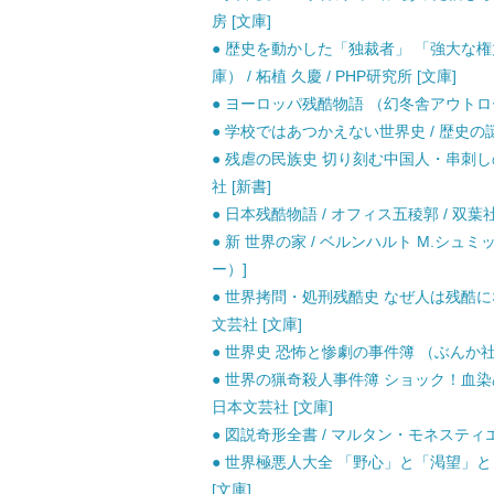
房 [文庫]
● 歴史を動かした「独裁者」 「強大な
庫） / 柘植 久慶 / PHP研究所 [文庫]
● ヨーロッパ残酷物語 （幻冬舎アウトロー文庫
● 学校ではあつかえない世界史 / 歴史の謎
● 残虐の民族史 切り刻む中国人・串刺しの
社 [新書]
● 日本残酷物語 / オフィス五稜郭 / 双
● 新 世界の家 / ベルンハルト M.シュ
ー）]
● 世界拷問・処刑残酷史 なぜ人は残酷にな
文芸社 [文庫]
● 世界史 恐怖と惨劇の事件簿 （ぶんか社文
● 世界の猟奇殺人事件簿 ショック！血染め
日本文芸社 [文庫]
● 図説奇形全書 / マルタン・モネスティエ
● 世界極悪人大全 「野心」と「渇望」と「
[文庫]