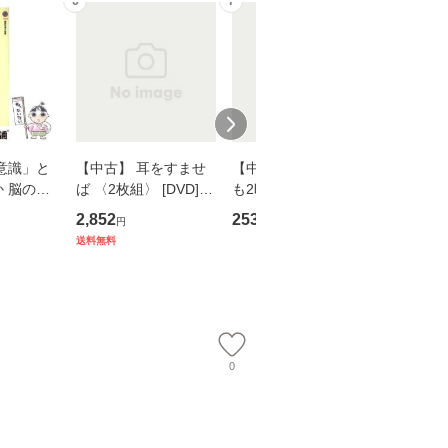
6
7
8
意識」と
【中古】 耳をすませ
【中古】 知識ゼロで
【中古】
 脳の来
ば 〈2枚組〉 [DVD] /
も2時間で決算書が読
プロデュー
誤 （講
ブエナ・ビスタ・ホー
めるようになる！ 会
OX] / バ
2,852
253
2,335
円
円
円
） / 下条
ム・エンターテイメン
計超入門！ / 佐伯 良
【メール
送料無料
 [新書]
ト [DVD]【メール便送
隆 / 高橋書店 [単行本
送料無料】
料無料】
（ソフトカバー）]
【メール便送
0