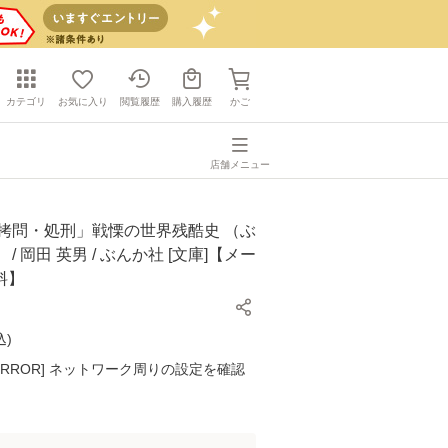
カテゴリ
お気に入り
閲覧履歴
購入履歴
かご
店舗メニュー
「拷問・処刑」戦慄の世界残酷史 （ぶ
/ 岡田 英男 / ぶんか社 [文庫]【メー
料】
込
)
K ERROR] ネットワーク周りの設定を確認