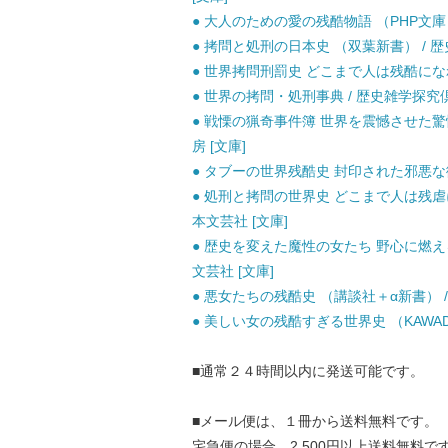
● 大人のための愛の残酷物語 （PHP文庫） /
● 拷問と処刑の日本史 （双葉新書） / 歴
● 世界拷問刑罰史 どこまで人は残酷になれる
● 世界の拷問・処刑事典 / 歴史雑学探究倶
● 戦慄の猟奇事件簿 世界を震憾させた驚愕の残
房 [文庫]
● タブーの世界残酷史 封印された邪悪な衝動
● 処刑と拷問の世界史 どこまで人は残虐に
本文芸社 [文庫]
● 歴史を変えた魔性の女たち 野心に燃える
文芸社 [文庫]
● 悪女たちの残酷史 （講談社＋α新書） / 岳
● 美しい女の残酷すぎる世界史 （KAWADE
■通常２４時間以内に発送可能です。
■メール便は、１冊から送料無料です。
宅急便の場合、2,500円以上送料無料で