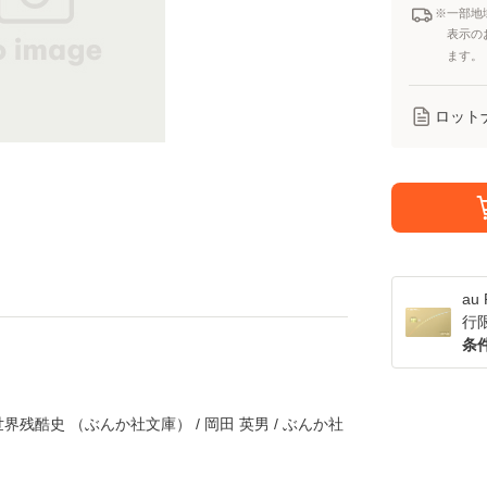
※一部地
表示の
ます。
ロット
a
行
条
残酷史 （ぶんか社文庫） / 岡田 英男 / ぶんか社