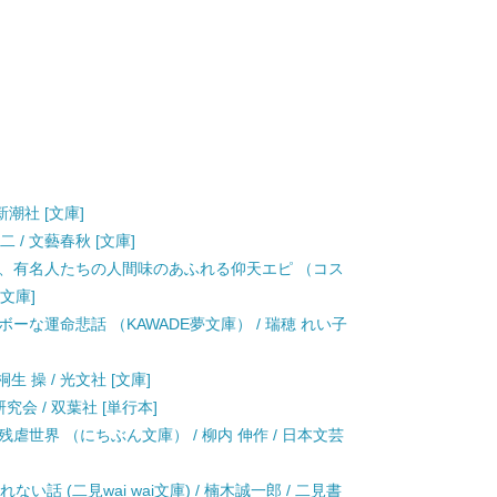
新潮社 [文庫]
 / 文藝春秋 [文庫]
人、有名人たちの人間味のあふれる仰天エピ （コス
文庫]
ーな運命悲話 （KAWADE夢文庫） / 瑞穂 れい子
 操 / 光文社 [文庫]
会 / 双葉社 [単行本]
虐世界 （にちぶん文庫） / 柳内 伸作 / 日本文芸
話 (二見wai wai文庫) / 楠木誠一郎 / 二見書