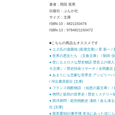
著者：岡田 英男
出版社：ぶんか社
サイズ：文庫
ISBN-10：4821150476
ISBN-13：9784821150472
■こちらの商品もオススメです
● エヌ氏の遊園地 (新潮文庫) / 星 新一 / 
● 世界の悪女たち （文春文庫） / 駒田 信二
● 世にもエロスな歴史物語 歴史上の偉
モ文庫） / 歴史特命リサーチ / 永岡書店 [
● あまりにも悲劇な世界史 アンビリーバボ
/ 河出書房新社 [文庫]
● フランス残酷物語 （知恵の森文庫） / 桐生
● 拷問と処刑の世界史 / 歴史ミステリー研究
● 西洋拷問・処刑残酷史 凄絶！血も凍る残
社 [文庫]
● 異常愛99の事件簿 本当にあった信じられない