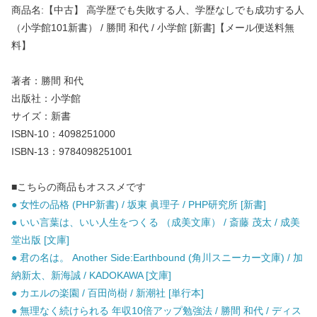
商品名:【中古】 高学歴でも失敗する人、学歴なしでも成功する人
（小学館101新書） / 勝間 和代 / 小学館 [新書]【メール便送料無
料】
著者：勝間 和代
出版社：小学館
サイズ：新書
ISBN-10：4098251000
ISBN-13：9784098251001
■こちらの商品もオススメです
● 女性の品格 (PHP新書) / 坂東 眞理子 / PHP研究所 [新書]
● いい言葉は、いい人生をつくる （成美文庫） / 斎藤 茂太 / 成美
堂出版 [文庫]
● 君の名は。 Another Side:Earthbound (角川スニーカー文庫) / 加
納新太、新海誠 / KADOKAWA [文庫]
● カエルの楽園 / 百田尚樹 / 新潮社 [単行本]
● 無理なく続けられる 年収10倍アップ勉強法 / 勝間 和代 / ディス