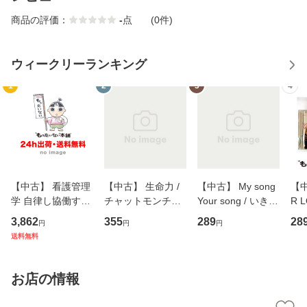
商品の評価：
-
点
(0件)
ウィークリーランキング
1
2
3
4
【中古】 看護管理
【中古】 生命力 /
【中古】 My song
【中
学 自律し協働する
チャットモンチー /
Your song / いきも
R 
専門職の看護マネ
キューンレコード
のがかり / [CD]
産限
3,862
355
289
28
円
円
円
ジメントスキル 改
[CD]【メール便送
【メール便送料無
翔太
送料無料
訂第3版 (看護学テ
料無料】
料】
[C
キストNiCE) / 手島
料
恵 藤本幸三 / 南江
お店の情報
堂 [単行