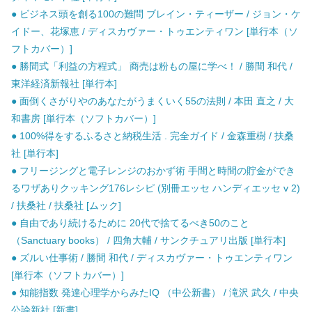
● ビジネス頭を創る100の難問 ブレイン・ティーザー / ジョン・ケ
イドー、花塚恵 / ディスカヴァー・トゥエンティワン [単行本（ソ
フトカバー）]
● 勝間式「利益の方程式」 商売は粉もの屋に学べ！ / 勝間 和代 /
東洋経済新報社 [単行本]
● 面倒くさがりやのあなたがうまくいく55の法則 / 本田 直之 / 大
和書房 [単行本（ソフトカバー）]
● 100%得をするふるさと納税生活 . 完全ガイド / 金森重樹 / 扶桑
社 [単行本]
● フリージングと電子レンジのおかず術 手間と時間の貯金ができ
るワザありクッキング176レシピ (別冊エッセ ハンディエッセ v 2)
/ 扶桑社 / 扶桑社 [ムック]
● 自由であり続けるために 20代で捨てるべき50のこと
（Sanctuary books） / 四角大輔 / サンクチュアリ出版 [単行本]
● ズルい仕事術 / 勝間 和代 / ディスカヴァー・トゥエンティワン
[単行本（ソフトカバー）]
● 知能指数 発達心理学からみたIQ （中公新書） / 滝沢 武久 / 中央
公論新社 [新書]