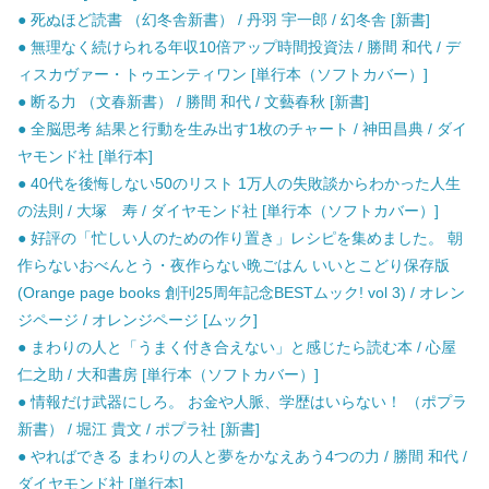
● 死ぬほど読書 （幻冬舎新書） / 丹羽 宇一郎 / 幻冬舎 [新書]
● 無理なく続けられる年収10倍アップ時間投資法 / 勝間 和代 / デ
ィスカヴァー・トゥエンティワン [単行本（ソフトカバー）]
● 断る力 （文春新書） / 勝間 和代 / 文藝春秋 [新書]
● 全脳思考 結果と行動を生み出す1枚のチャート / 神田昌典 / ダイ
ヤモンド社 [単行本]
● 40代を後悔しない50のリスト 1万人の失敗談からわかった人生
の法則 / 大塚 寿 / ダイヤモンド社 [単行本（ソフトカバー）]
● 好評の「忙しい人のための作り置き」レシピを集めました。 朝
作らないおべんとう・夜作らない晩ごはん いいとこどり保存版
(Orange page books 創刊25周年記念BESTムック! vol 3) / オレン
ジページ / オレンジページ [ムック]
● まわりの人と「うまく付き合えない」と感じたら読む本 / 心屋
仁之助 / 大和書房 [単行本（ソフトカバー）]
● 情報だけ武器にしろ。 お金や人脈、学歴はいらない！ （ポプラ
新書） / 堀江 貴文 / ポプラ社 [新書]
● やればできる まわりの人と夢をかなえあう4つの力 / 勝間 和代 /
ダイヤモンド社 [単行本]