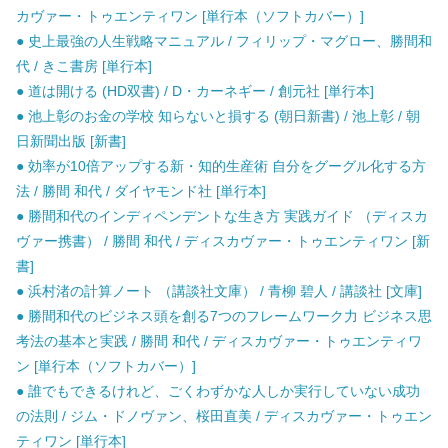
カヴァー・トゥエンティワン [単行本（ソフトカバー）]
● 史上最強の人生戦略マニュアル / フィリップ・マグロー、勝間和
代 / きこ書房 [単行本]
● 道は開ける (HD双書) / D・カーネギー / 創元社 [単行本]
● 池上彰のお金の学校 知らないと損する (朝日新書) / 池上彰 / 朝
日新聞出版 [新書]
● 効率が10倍アップする新・知的生産術 自分をグーグル化する方
法 / 勝間 和代 / ダイヤモンド社 [単行本]
● 勝間和代のインディペンデントな生き方 実践ガイド （ディスカ
ヴァー携書） / 勝間 和代 / ディスカヴァー・トゥエンティワン [新
書]
● 浜村渚の計算ノート （講談社文庫） / 青柳 碧人 / 講談社 [文庫]
● 勝間和代のビジネス頭を創る7つのフレームワーク力 ビジネス思
考法の基本と実践 / 勝間 和代 / ディスカヴァー・トゥエンティワ
ン [単行本（ソフトカバー）]
● 誰でもできるけれど、ごくわずかな人しか実行していない成功
の法則 / ジム・ドノヴァン、桜田直美 / ディスカヴァー・トゥエン
ティワン [単行本]