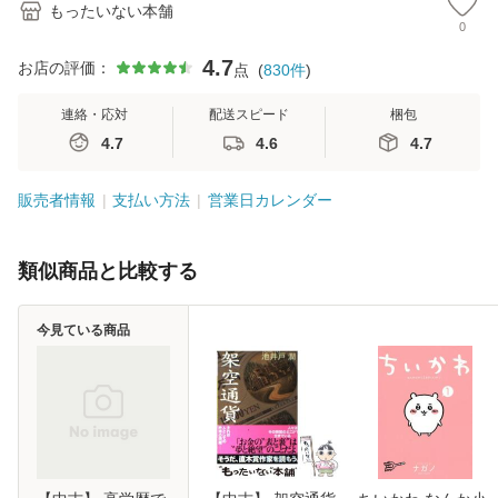
もったいない本舗
0
4.7
お店の評価：
点
(
830
件
)
連絡・応対
配送スピード
梱包
4.7
4.6
4.7
販売者情報
支払い方法
営業日カレンダー
類似商品と比較する
今見ている商品