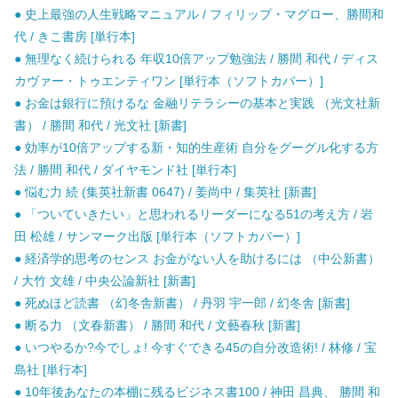
● 史上最強の人生戦略マニュアル / フィリップ・マグロー、勝間和
代 / きこ書房 [単行本]
● 無理なく続けられる 年収10倍アップ勉強法 / 勝間 和代 / ディス
カヴァー・トゥエンティワン [単行本（ソフトカバー）]
● お金は銀行に預けるな 金融リテラシーの基本と実践 （光文社新
書） / 勝間 和代 / 光文社 [新書]
● 効率が10倍アップする新・知的生産術 自分をグーグル化する方
法 / 勝間 和代 / ダイヤモンド社 [単行本]
● 悩む力 続 (集英社新書 0647) / 姜尚中 / 集英社 [新書]
● 「ついていきたい」と思われるリーダーになる51の考え方 / 岩
田 松雄 / サンマーク出版 [単行本（ソフトカバー）]
● 経済学的思考のセンス お金がない人を助けるには （中公新書）
/ 大竹 文雄 / 中央公論新社 [新書]
● 死ぬほど読書 （幻冬舎新書） / 丹羽 宇一郎 / 幻冬舎 [新書]
● 断る力 （文春新書） / 勝間 和代 / 文藝春秋 [新書]
● いつやるか?今でしょ! 今すぐできる45の自分改造術! / 林修 / 宝
島社 [単行本]
● 10年後あなたの本棚に残るビジネス書100 / 神田 昌典、 勝間 和