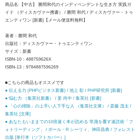
商品名:【中古】 勝間和代のインディペンデントな生き方 実践ガ
イド （ディスカヴァー携書） / 勝間 和代 / ディスカヴァー・トゥ
エンティワン [新書]【メール便送料無料】
著者：勝間 和代
出版社：ディスカヴァー・トゥエンティワン
サイズ：新書
ISBN-10：488759626X
ISBN-13：9784887596269
■こちらの商品もオススメです
● 伝える力 (PHPビジネス新書) / 池上 彰 / PHP研究所 [新書]
● 悩む力 （集英社新書） / 姜 尚中 / 集英社 [新書]
● 「心の掃除」の上手い人下手な人 （集英社文庫） / 斎藤 茂太 /
集英社 [文庫]
● あなたもいままでの10倍速く本が読める 常識を覆す速読術「フ
ォトリーディング」 / ポール・R.シーリィ、神田昌典 / フォレスト
出版 [単行本（ソフトカバー）]