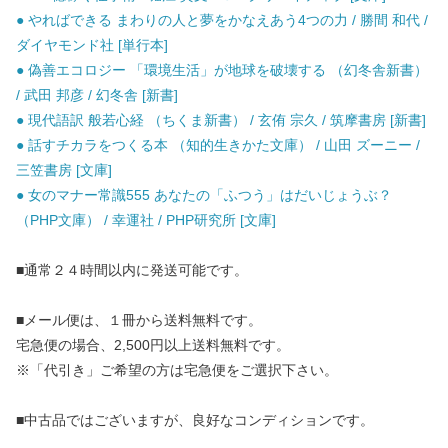
● やればできる まわりの人と夢をかなえあう4つの力 / 勝間 和代 /
ダイヤモンド社 [単行本]
● 偽善エコロジー 「環境生活」が地球を破壊する （幻冬舎新書）
/ 武田 邦彦 / 幻冬舎 [新書]
● 現代語訳 般若心経 （ちくま新書） / 玄侑 宗久 / 筑摩書房 [新書]
● 話すチカラをつくる本 （知的生きかた文庫） / 山田 ズーニー /
三笠書房 [文庫]
● 女のマナー常識555 あなたの「ふつう」はだいじょうぶ？
（PHP文庫） / 幸運社 / PHP研究所 [文庫]
■通常２４時間以内に発送可能です。
■メール便は、１冊から送料無料です。
宅急便の場合、2,500円以上送料無料です。
※「代引き」ご希望の方は宅急便をご選択下さい。
■中古品ではございますが、良好なコンディションです。