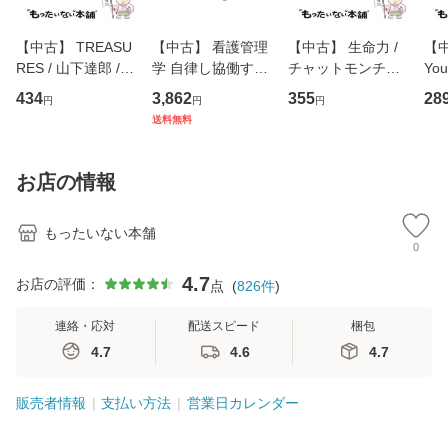
【中古】 TREASU
【中古】 看護管理
【中古】 生命力 /
【中
RES / 山下達郎 /
学 自律し協働する
チャットモンチー /
You
イーストウエス
専門職の看護マネ
キューンレコード
のがか
434
3,862
355
28
円
円
円
ト・ジャパン [CD]
ジメントスキル 改
[CD]【メール便送
【
送料無料
【メール便送料無
訂第3版 (看護学テ
料無料】
料
料】
キストNiCE) / 手島
恵 藤本幸三 / 南江
お店の情報
堂 [単行
もったいない本舗
0
4.7
お店の評価：
点
(
826
件
)
連絡・応対
配送スピード
梱包
4.7
4.6
4.7
販売者情報
支払い方法
営業日カレンダー