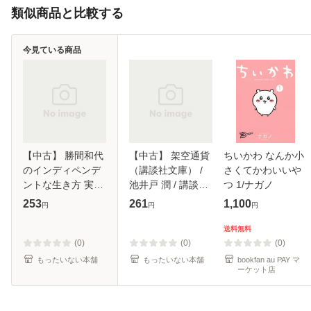
類似商品と比較する
今見ている商品
【中古】 勝間和代
【中古】 架空通貨
ちいかわ なんか小
のインディペンデ
（講談社文庫） /
さくてかわいいや
ントな生き方 実践
池井戸 潤 / 講談社
つ 1/ナガノ
ガイド （ディスカ
[文庫]【メール便送
253
261
1,100
円
円
円
ヴァー携書） / 勝
料無料】
間 和代 / ディスカ
送料無料
ヴァー・トゥエン
(0)
(0)
(0)
ティワン [
もったいない本舗
もったいない本舗
bookfan au PAY マ
ーケット店