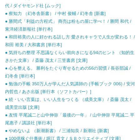
代 / ダイヤモンド社 [ムック]
● 察知力 （幻冬舎新書） / 中村 俊輔 / 幻冬舎 [新書]
● 勝間式「利益の方程式」 商売は粉もの屋に学べ！ / 勝間 和代 /
東洋経済新報社 [単行本]
● 和田裕美の人に好かれる話し方 愛されキャラで人生が変わる！ /
和田 裕美 / 大和書房 [単行本]
● 気持ちの整理 不思議なくらい前向きになる94のヒント （知的生
きかた文庫） / 斎藤 茂太 / 三笠書房 [文庫]
● 心を整える。 勝利をたぐり寄せるための56の習慣 / 長谷部誠 /
幻冬舎 [単行本]
● 勉強の手帳 350万人が学んだ人気講師の (手帳ブック 006) / 安河
内哲也 / あさ出版 [単行本（ソフトカバー）]
● 続・いい言葉は、いい人生をつくる （成美文庫） / 斎藤 茂太 /
成美堂出版 [文庫]
● 友情 平尾誠二と山中伸弥「最後の一年」 / 山中伸弥 平尾誠二 平
尾惠子 / 講談社 [単行本]
● やめないよ （新潮新書） / 三浦知良 / 新潮社 [新書]
● 100億稼ぐ仕事術 / 堀江 貴文 / ＳＢクリエイティブ [文庫]