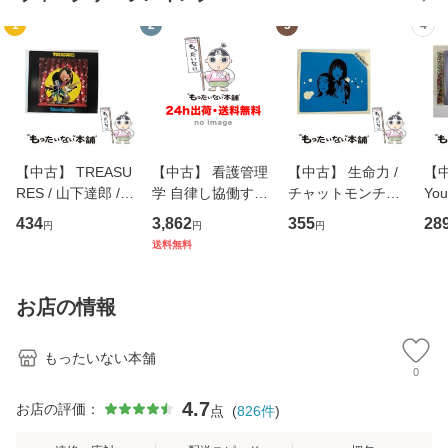
1
2
3
4
【中古】 TREASU
【中古】 看護管理
【中古】 生命力 /
【中
RES / 山下達郎 /
学 自律し協働する
チャットモンチー /
You
イーストウエス
専門職の看護マネ
キューンレコード
のがか
434
3,862
355
28
円
円
円
ト・ジャパン [CD]
ジメントスキル 改
[CD]【メール便送
【
送料無料
【メール便送料無
訂第3版 (看護学テ
料無料】
料
料】
キストNiCE) / 手島
恵 藤本幸三 / 南江
お店の情報
堂 [単行
もったいない本舗
0
4.7
お店の評価：
点
(
826
件
)