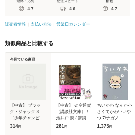
連絡・応対
配送スピード
梱包
4.7
4.6
4.7
販売者情報
支払い方法
営業日カレンダー
類似商品と比較する
今見ている商品
【中古】 ブラッ
【中古】 架空通貨
ちいかわ なんか小
ク・ジャック 3
（講談社文庫） /
さくてかわいいや
（少年チャンピオ
池井戸 潤 / 講談社
つ 7/ナガノ
ン コミックス） /
[文庫]【メール便送
314
261
1,375
円
円
円
手塚 治虫 / 秋田書
料無料】