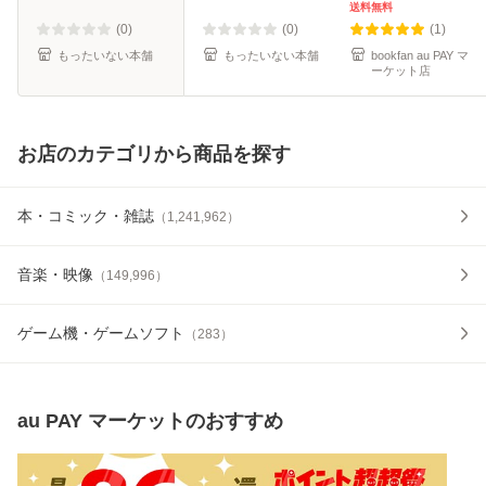
店 [コミック]【メ
送料無料
ール便送料無料】
(0)
(0)
(1)
もったいない本舗
もったいない本舗
bookfan au PAY マ
ーケット店
お店のカテゴリから商品を探す
本・コミック・雑誌
（
1,241,962
）
音楽・映像
（
149,996
）
ゲーム機・ゲームソフト
（
283
）
au PAY マーケット
のおすすめ