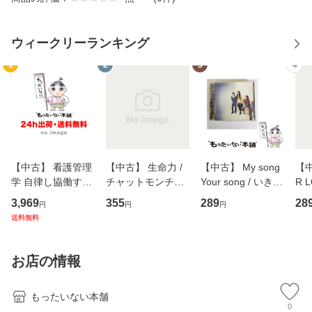
ウィークリーランキング
1
2
3
4
【中古】 看護管理
【中古】 生命力 /
【中古】 My song
【中
学 自律し協働する
チャットモンチー /
Your song / いきも
R 
専門職の看護マネ
キューンレコード
のがかり / [CD]
産限
3,969
355
289
28
円
円
円
ジメントスキル 改
[CD]【メール便送
【メール便送料無
翔太
送料無料
訂第3版 (看護学テ
料無料】
料】
[C
キストNiCE) / 手島
料
恵 藤本幸三 / 南江
お店の情報
堂 [単行
もったいない本舗
0