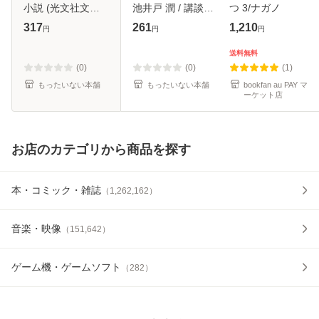
小説 (光文社文庫) /
池井戸 潤 / 講談社
つ 3/ナガノ
東野圭吾 / 光文社
[文庫]【メール便送
317
261
1,210
円
円
円
[文庫]【メール便送
料無料】
料無料】
送料無料
(0)
(0)
(1)
もったいない本舗
もったいない本舗
bookfan au PAY マ
ーケット店
お店のカテゴリから商品を探す
本・コミック・雑誌
（
1,262,162
）
音楽・映像
（
151,642
）
ゲーム機・ゲームソフト
（
282
）