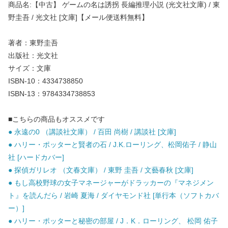
商品名:【中古】 ゲームの名は誘拐 長編推理小説 (光文社文庫) / 東
野圭吾 / 光文社 [文庫]【メール便送料無料】
著者：東野圭吾
出版社：光文社
サイズ：文庫
ISBN-10：4334738850
ISBN-13：9784334738853
■こちらの商品もオススメです
● 永遠の0 （講談社文庫） / 百田 尚樹 / 講談社 [文庫]
● ハリー・ポッターと賢者の石 / J.K.ローリング、松岡佑子 / 静山
社 [ハードカバー]
● 探偵ガリレオ （文春文庫） / 東野 圭吾 / 文藝春秋 [文庫]
● もし高校野球の女子マネージャーがドラッカーの『マネジメン
ト』を読んだら / 岩崎 夏海 / ダイヤモンド社 [単行本（ソフトカバ
ー）]
● ハリー・ポッターと秘密の部屋 / J．K．ローリング、 松岡 佑子