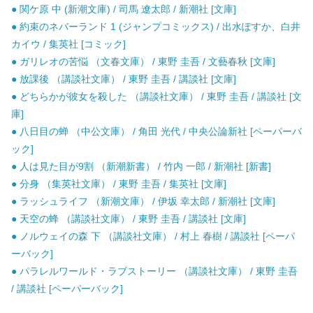
● 関ケ原 中 (新潮文庫) / 司馬 遼太郎 / 新潮社 [文庫]
● 約束のネバーランド 1 (ジャンプコミックス) / 出水ぽすか、白井
カイウ / 集英社 [コミック]
● ガリレオの苦悩 （文春文庫） / 東野 圭吾 / 文藝春秋 [文庫]
● 放課後 （講談社文庫） / 東野 圭吾 / 講談社 [文庫]
● どちらかが彼女を殺した （講談社文庫） / 東野 圭吾 / 講談社 [文
庫]
● 八日目の蝉 （中公文庫） / 角田 光代 / 中央公論新社 [ペーパーバ
ック]
● 人は見た目が9割 （新潮新書） / 竹内 一郎 / 新潮社 [新書]
● 分身 （集英社文庫） / 東野 圭吾 / 集英社 [文庫]
● ラッシュライフ （新潮文庫） / 伊坂 幸太郎 / 新潮社 [文庫]
● 天空の蜂 （講談社文庫） / 東野 圭吾 / 講談社 [文庫]
● ノルウェイの森 下 （講談社文庫） / 村上 春樹 / 講談社 [ペーパ
ーバック]
● パラレルワールド・ラブストーリー （講談社文庫） / 東野 圭吾
/ 講談社 [ペーパーバック]