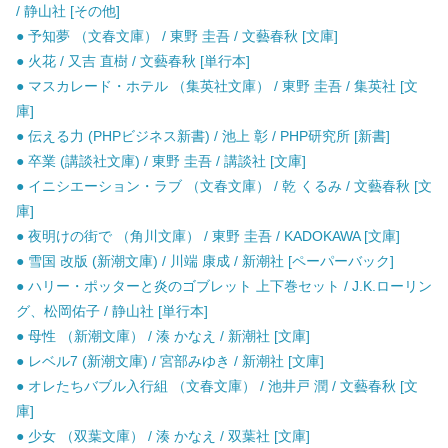
/ 静山社 [その他]
● 予知夢 （文春文庫） / 東野 圭吾 / 文藝春秋 [文庫]
● 火花 / 又吉 直樹 / 文藝春秋 [単行本]
● マスカレード・ホテル （集英社文庫） / 東野 圭吾 / 集英社 [文
庫]
● 伝える力 (PHPビジネス新書) / 池上 彰 / PHP研究所 [新書]
● 卒業 (講談社文庫) / 東野 圭吾 / 講談社 [文庫]
● イニシエーション・ラブ （文春文庫） / 乾 くるみ / 文藝春秋 [文
庫]
● 夜明けの街で （角川文庫） / 東野 圭吾 / KADOKAWA [文庫]
● 雪国 改版 (新潮文庫) / 川端 康成 / 新潮社 [ペーパーバック]
● ハリー・ポッターと炎のゴブレット 上下巻セット / J.K.ローリン
グ、松岡佑子 / 静山社 [単行本]
● 母性 （新潮文庫） / 湊 かなえ / 新潮社 [文庫]
● レベル7 (新潮文庫) / 宮部みゆき / 新潮社 [文庫]
● オレたちバブル入行組 （文春文庫） / 池井戸 潤 / 文藝春秋 [文
庫]
● 少女 （双葉文庫） / 湊 かなえ / 双葉社 [文庫]