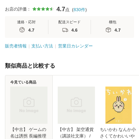
4.7
お店の評価：
点
(
830
件
)
連絡・応対
配送スピード
梱包
4.7
4.6
4.7
販売者情報
支払い方法
営業日カレンダー
類似商品と比較する
今見ている商品
【中古】 ゲームの
【中古】 架空通貨
ちいかわ なんか小
名は誘拐 長編推理
（講談社文庫） /
さくてかわいいや