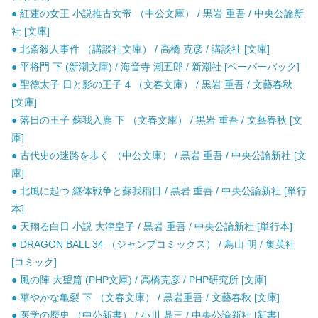
● 紅蓮の女王 小説推古女帝 （中公文庫） / 黒岩 重吾 / 中央公論新
社 [文庫]
● 北斎殺人事件 （講談社文庫） / 高橋 克彦 / 講談社 [文庫]
● 平将門 下 (新潮文庫) / 海音寺 潮五郎 / 新潮社 [ペーパーバック]
● 聖徳太子 日と影の王子 4 （文春文庫） / 黒岩 重吾 / 文藝春秋
[文庫]
● 落日の王子 蘇我入鹿 下 （文春文庫） / 黒岩 重吾 / 文藝春秋 [文
庫]
● 古代史の迷路を歩く （中公文庫） / 黒岩 重吾 / 中央公論新社 [文
庫]
● 北風に起つ 継体戦争と蘇我稲目 / 黒岩 重吾 / 中央公論新社 [単行
本]
● 天翔る白日 小説 大津皇子 / 黒岩 重吾 / 中央公論新社 [単行本]
● DRAGON BALL 34 （ジャンプコミックス） / 鳥山 明 / 集英社
[コミック]
● 風の陣 大望篇 (PHP文庫) / 高橋克彦 / PHP研究所 [文庫]
● 華やかな亀裂 下 （文春文庫） / 黒岩重吾 / 文藝春秋 [文庫]
● 医学の歴史 （中公新書） / 小川 鼎三 / 中央公論新社 [新書]