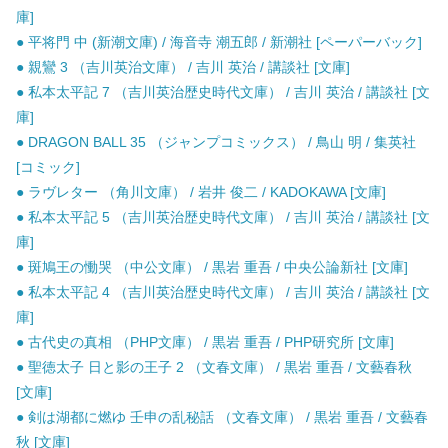
庫]
● 平将門 中 (新潮文庫) / 海音寺 潮五郎 / 新潮社 [ペーパーバック]
● 親鸞 3 （吉川英治文庫） / 吉川 英治 / 講談社 [文庫]
● 私本太平記 7 （吉川英治歴史時代文庫） / 吉川 英治 / 講談社 [文
庫]
● DRAGON BALL 35 （ジャンプコミックス） / 鳥山 明 / 集英社
[コミック]
● ラヴレター （角川文庫） / 岩井 俊二 / KADOKAWA [文庫]
● 私本太平記 5 （吉川英治歴史時代文庫） / 吉川 英治 / 講談社 [文
庫]
● 斑鳩王の慟哭 （中公文庫） / 黒岩 重吾 / 中央公論新社 [文庫]
● 私本太平記 4 （吉川英治歴史時代文庫） / 吉川 英治 / 講談社 [文
庫]
● 古代史の真相 （PHP文庫） / 黒岩 重吾 / PHP研究所 [文庫]
● 聖徳太子 日と影の王子 2 （文春文庫） / 黒岩 重吾 / 文藝春秋
[文庫]
● 剣は湖都に燃ゆ 壬申の乱秘話 （文春文庫） / 黒岩 重吾 / 文藝春
秋 [文庫]