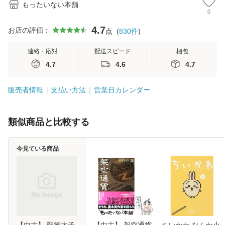
もったいない本舗
0
4.7
お店の評価：
点
(
830
件
)
連絡・応対
配送スピード
梱包
4.7
4.6
4.7
販売者情報
支払い方法
営業日カレンダー
類似商品と比較する
今見ている商品
【中古】 聖徳太子
【中古】 架空通貨
ちいかわ なんか小