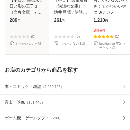
日と影の王子 1
（講談社文庫） /
さくてかわいいや
（文春文庫） / 黒
池井戸 潤 / 講談社
つ 3/ナガノ
岩 重吾 / 文藝春秋
[文庫]【メール便送
289
261
1,210
円
円
円
[文庫]【メール便送
料無料】
料無料】
送料無料
(0)
(0)
(1)
もったいない本舗
もったいない本舗
bookfan au PAY マ
ーケット店
お店のカテゴリから商品を探す
本・コミック・雑誌
（
1,260,703
）
音楽・映像
（
151,446
）
ゲーム機・ゲームソフト
（
280
）