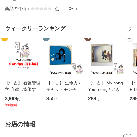
商品の評価：
-
点
(0件)
ウィークリーランキング
1
2
3
4
【中古】 看護管理
【中古】 生命力 /
【中古】 My song
【中
学 自律し協働する
チャットモンチー /
Your song / いきも
R 
専門職の看護マネ
キューンレコード
のがかり / [CD]
産限
3,969
355
289
28
円
円
円
ジメントスキル 改
[CD]【メール便送
【メール便送料無
翔太
送料無料
訂第3版 (看護学テ
料無料】
料】
[C
キストNiCE) / 手島
料
恵 藤本幸三 / 南江
お店の情報
堂 [単行