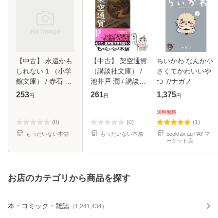
【中古】 永遠かも
【中古】 架空通貨
ちいかわ なんか小
しれない 1 （小学
（講談社文庫） /
さくてかわいいや
館文庫） / 赤石 路
池井戸 潤 / 講談社
つ 7/ナガノ
代 / 小学館 [文庫]
[文庫]【メール便送
253
261
1,375
円
円
円
【メール便送料無
料無料】
料】
送料無料
(0)
(0)
(1)
もったいない本舗
もったいない本舗
bookfan au PAY マ
ーケット店
お店のカテゴリから商品を探す
本・コミック・雑誌
（
1,241,434
）