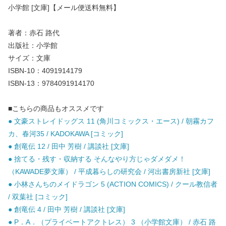
小学館 [文庫]【メール便送料無料】
著者：赤石 路代
出版社：小学館
サイズ：文庫
ISBN-10：4091914179
ISBN-13：9784091914170
■こちらの商品もオススメです
● 文豪ストレイドッグス 11 (角川コミックス・エース) / 朝霧カフ
カ、春河35 / KADOKAWA [コミック]
● 創竜伝 12 / 田中 芳樹 / 講談社 [文庫]
● 捨てる・残す・収納する そんなやり方じゃダメダメ！
（KAWADE夢文庫） / 平成暮らしの研究会 / 河出書房新社 [文庫]
● 小林さんちのメイドラゴン 5 (ACTION COMICS) / クール教信者
/ 双葉社 [コミック]
● 創竜伝 4 / 田中 芳樹 / 講談社 [文庫]
● P．A．（プライベートアクトレス） 3 （小学館文庫） / 赤石 路