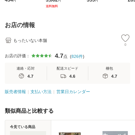
円
円
円
ト・ジャパン [CD]
ジメントスキル 改
[CD]【メール便送
【
送料無料
【メール便送料無
訂第3版 (看護学テ
料無料】
料
料】
キストNiCE) / 手島
恵 藤本幸三 / 南江
お店の情報
堂 [単行
もったいない本舗
0
4.7
お店の評価：
点
(
826
件
)
連絡・応対
配送スピード
梱包
4.7
4.6
4.7
販売者情報
支払い方法
営業日カレンダー
類似商品と比較する
今見ている商品