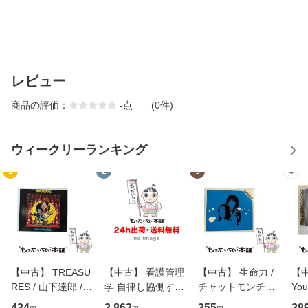
レビュー
商品の評価：
-
点
(0件)
ウィークリーランキング
1
2
3
4
【中古】 TREASU
【中古】 看護管理
【中古】 生命力 /
【中
RES / 山下達郎 /
学 自律し協働する
チャットモンチー /
You
イーストウエス
専門職の看護マネ
キューンレコード
のがか
434
3,862
355
28