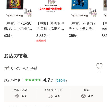
【中古】 TREASU
【中古】 看護管理
【中古】 生命力 /
【中
RES / 山下達郎 /
学 自律し協働する
チャットモンチー /
You
イーストウエス
専門職の看護マネ
キューンレコード
のがか
434
3,862
355
28
円
円
円
ト・ジャパン [CD]
ジメントスキル 改
[CD]【メール便送
【
送料無料
【メール便送料無
訂第3版 (看護学テ
料無料】
料
料】
キストNiCE) / 手島
恵 藤本幸三 / 南江
お店の情報
堂 [単行
もったいない本舗
0
4.7
お店の評価：
点
(
826
件
)
連絡・応対
配送スピード
梱包
4.7
4.6
4.7