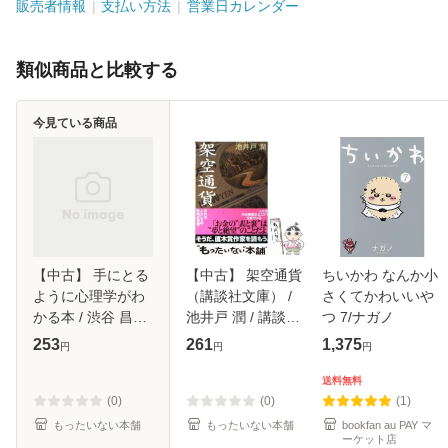
販売者情報
支払い方法
営業日カレンダー
類似商品と比較する
今見ている商品
【中古】 手にとる
【中古】 架空通貨
ちいかわ なんか小
ように心理学がわ
（講談社文庫） /
さくてかわいいや
かる本 / 渋谷 昌
池井戸 潤 / 講談社
つ 7/ナガノ
三、 小野寺 敦子 /
[文庫]【メール便送
253
261
1,375
円
円
円
かんき出版 [単行
料無料】
本]【メール便送料
送料無料
無料】
(0)
(0)
(1)
もったいない本舗
もったいない本舗
bookfan au PAY マ
ーケット店