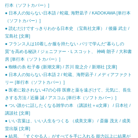
行本（ソフトカバー）]
● 日本人の知らない日本語 / 蛇蔵, 海野凪子 / KADOKAWA [単行本
（ソフトカバー）]
● 読むだけですっきりわかる日本史 （宝島社文庫） / 後藤 武士 /
宝島社 [文庫]
● フランス人は10着しか服を持たない パリで学んだ“暮らしの
質”を高める秘訣 / ジェニファー・L スコット、 神崎 朗子 / 大和書
房 [単行本（ソフトカバー）]
● 蜘蛛の糸 杜子春 (新潮文庫) / 芥川 龍之介 / 新潮社 [文庫]
● 日本人の知らない日本語 2 / 蛇蔵、海野凪子 / メディアファクト
リー [単行本（ソフトカバー）]
● 医者に殺されない47の心得 医療と薬を遠ざけて、元気に、長生
きする方法 / 近藤 誠 / アスコム [単行本（ソフトカバー）]
● つい誰かに話したくなる雑学の本 （講談社＋α文庫） / 日本社 /
講談社 [文庫]
● いい言葉は、いい人生をつくる （成美文庫） / 斎藤 茂太 / 成美
堂出版 [文庫]
● 結局、「すぐやる人」がすべてを手に入れる 能力以上に結果が