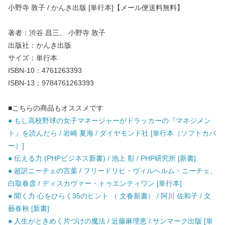
小野寺 敦子 / かんき出版 [単行本]【メール便送料無料】
著者：渋谷 昌三、 小野寺 敦子
出版社：かんき出版
サイズ：単行本
ISBN-10：4761263393
ISBN-13：9784761263393
■こちらの商品もオススメです
● もし高校野球の女子マネージャーがドラッカーの『マネジメン
ト』を読んだら / 岩崎 夏海 / ダイヤモンド社 [単行本（ソフトカバ
ー）]
● 伝える力 (PHPビジネス新書) / 池上 彰 / PHP研究所 [新書]
● 超訳ニーチェの言葉 / フリードリヒ・ヴィルヘルム・ニーチェ、
白取春彦 / ディスカヴァー・トゥエンティワン [単行本]
● 聞く力 心をひらく35のヒント （ 文春新書） / 阿川 佐和子 / 文
藝春秋 [新書]
● 人生がときめく片づけの魔法 / 近藤麻理恵 / サンマーク出版 [単