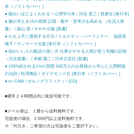
本（ソフトカバー）]
● 面白いほどよくわかる！心理学の本 / 渋谷 昌三 / 西東社 [単行本]
● 脳が冴える15の習慣 記憶・集中・思考力を高める （生活人新
書） / 築山 節 / ＮＨＫ出版 [新書]
● 心を上手に透視する方法 / トルステン・ハーフェナー、 福原美
穂子 / サンマーク出版 [単行本（ソフトカバー）]
● 頭がいい人の敬語の使い方 仕事がデキる人間が使う究極の話術
（日文新書） / 本郷 陽二 / 日本文芸社 [新書]
● 100%好かれる1%の習慣 500万人のお客様から学んだ人間関係
の法則 / 松澤萬紀 / ダイヤモンド社 [単行本（ソフトカバー）]
● m−CABI / ポルノグラフィティ / [CD]
■通常２４時間以内に発送可能です。
■メール便は、１冊から送料無料です。
宅急便の場合、2,500円以上送料無料です。
※「代引き」ご希望の方は宅急便をご選択下さい。