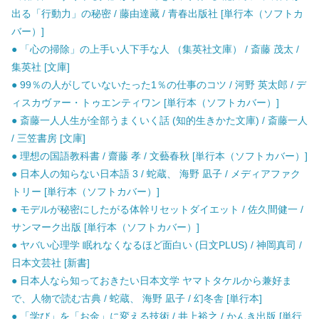
出る「行動力」の秘密 / 藤由達藏 / 青春出版社 [単行本（ソフトカ
バー）]
● 「心の掃除」の上手い人下手な人 （集英社文庫） / 斎藤 茂太 /
集英社 [文庫]
● 99％の人がしていないたった1％の仕事のコツ / 河野 英太郎 / デ
ィスカヴァー・トゥエンティワン [単行本（ソフトカバー）]
● 斎藤一人人生が全部うまくいく話 (知的生きかた文庫) / 斎藤一人
/ 三笠書房 [文庫]
● 理想の国語教科書 / 齋藤 孝 / 文藝春秋 [単行本（ソフトカバー）]
● 日本人の知らない日本語 3 / 蛇蔵、 海野 凪子 / メディアファク
トリー [単行本（ソフトカバー）]
● モデルが秘密にしたがる体幹リセットダイエット / 佐久間健一 /
サンマーク出版 [単行本（ソフトカバー）]
● ヤバい心理学 眠れなくなるほど面白い (日文PLUS) / 神岡真司 /
日本文芸社 [新書]
● 日本人なら知っておきたい日本文学 ヤマトタケルから兼好ま
で、人物で読む古典 / 蛇蔵、 海野 凪子 / 幻冬舎 [単行本]
● 「学び」を「お金」に変える技術 / 井上裕之 / かんき出版 [単行