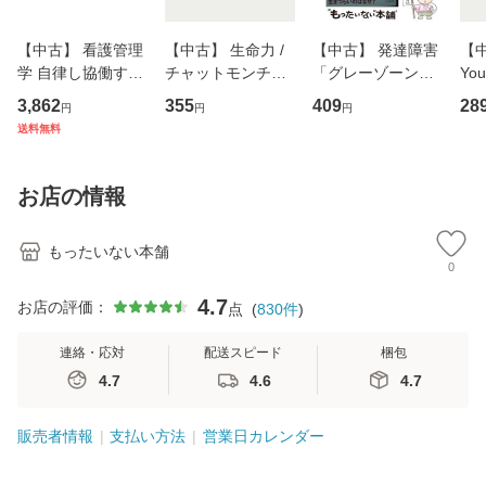
【中古】 看護管理
【中古】 生命力 /
【中古】 発達障害
【中
学 自律し協働する
チャットモンチー /
「グレーゾーン」
You
専門職の看護マネ
キューンレコード
その正しい理解と
のがか
3,862
355
409
28
円
円
円
ジメントスキル 改
[CD]【メール便送
克服法 (SB新書 57
【
送料無料
訂第3版 (看護学テ
料無料】
2) / 岡田尊司 / Ｓ
料
キストNiCE) / 手島
Ｂクリエイティブ
恵 藤本幸三 / 南江
[新書]【メール便送
お店の情報
堂 [単行
料無料】
もったいない本舗
0
4.7
お店の評価：
点
(
830
件
)
連絡・応対
配送スピード
梱包
4.7
4.6
4.7
販売者情報
支払い方法
営業日カレンダー