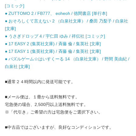
[コミック]
● ZUTTOMO 2 / FB777、 eoheoh / 徳間書店 [単行本]
● おそろしくて言えない 2 （白泉社文庫） / 桑田 乃梨子 / 白泉社
[文庫]
● うさぎドロップ 4 / 宇仁田 ゆみ / 祥伝社 [コミック]
● 17 EASY 2 (集英社文庫) / 斉藤 倫 / 集英社 [文庫]
● 17 EASY 1 (集英社文庫) / 斉藤 倫 / 集英社 [文庫]
● パズルゲーム☆はいすくーる 14 （白泉社文庫） / 野間 美由紀 /
白泉社 [文庫]
■通常２４時間以内に発送可能です。
■メール便は、１冊から送料無料です。
宅急便の場合、2,500円以上送料無料です。
※「代引き」ご希望の方は宅急便をご選択下さい。
■中古品ではございますが、良好なコンディションです。