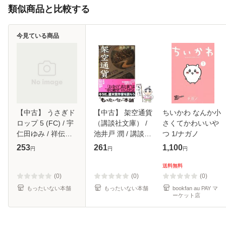
類似商品と比較する
今見ている商品
【中古】 うさぎド
【中古】 架空通貨
ちいかわ なんか小
ロップ 5 (FC) / 宇
（講談社文庫） /
さくてかわいいや
仁田ゆみ / 祥伝社
池井戸 潤 / 講談社
つ 1/ナガノ
[コミック]【メール
[文庫]【メール便送
253
261
1,100
円
円
円
便送料無料】
料無料】
送料無料
(0)
(0)
(0)
もったいない本舗
もったいない本舗
bookfan au PAY マ
ーケット店