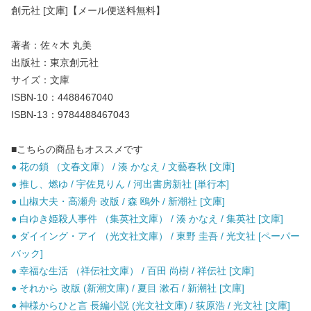
創元社 [文庫]【メール便送料無料】
著者：佐々木 丸美
出版社：東京創元社
サイズ：文庫
ISBN-10：4488467040
ISBN-13：9784488467043
■こちらの商品もオススメです
● 花の鎖 （文春文庫） / 湊 かなえ / 文藝春秋 [文庫]
● 推し、燃ゆ / 宇佐見りん / 河出書房新社 [単行本]
● 山椒大夫・高瀬舟 改版 / 森 鴎外 / 新潮社 [文庫]
● 白ゆき姫殺人事件 （集英社文庫） / 湊 かなえ / 集英社 [文庫]
● ダイイング・アイ （光文社文庫） / 東野 圭吾 / 光文社 [ペーパー
バック]
● 幸福な生活 （祥伝社文庫） / 百田 尚樹 / 祥伝社 [文庫]
● それから 改版 (新潮文庫) / 夏目 漱石 / 新潮社 [文庫]
● 神様からひと言 長編小説 (光文社文庫) / 荻原浩 / 光文社 [文庫]