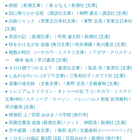
● 絶唱 （新潮文庫） / 湊 かなえ / 新潮社 [文庫]
● 顔に降りかかる雨 （講談社文庫） / 桐野 夏生 / 講談社 [文庫]
● 白銀ジャック （実業之日本社文庫） / 東野 圭吾 / 実業之日本社
[文庫]
● 草原の記 （新潮文庫） / 司馬 遼太郎 / 新潮社 [文庫]
● 時をかける少女 改版 (角川文庫) / 筒井康隆 / 角川書店 [文庫]
● 複数の時計 （ハヤカワ・ミステリ文庫） / アガサ・クリスティ
ー、 橋本 福夫 / 早川書房 [文庫]
● オロロ畑でつかまえて （集英社文庫） / 荻原 浩 / 集英社 [文庫]
● しあわせのパン (ポプラ文庫) / 三島有紀子 / ポプラ社 [文庫]
● 虚像の道化師 （文春文庫） / 東野 圭吾 / 文藝春秋 [文庫]
● ミレニアム 1 ドラゴン・タトゥーの女 下 (ハヤカワ・ミステリ
文庫HM) / スティーグ・ラーソン、ヘレンハルメ美穂 岩澤雅利 /
早川書房 [文庫]
● 模倣犯 上 / 宮部 みゆき / 小学館 [単行本]
● 田園交響楽 改版 (新潮文庫) / ジッド、神西清 / 新潮社 [文庫]
● 空中庭園 （文春文庫） / 角田 光代 / 文藝春秋 [ペーパーバック]
● ソロモンの偽証 第3部 法廷 / 宮部みゆき / 新潮社 [単行本]