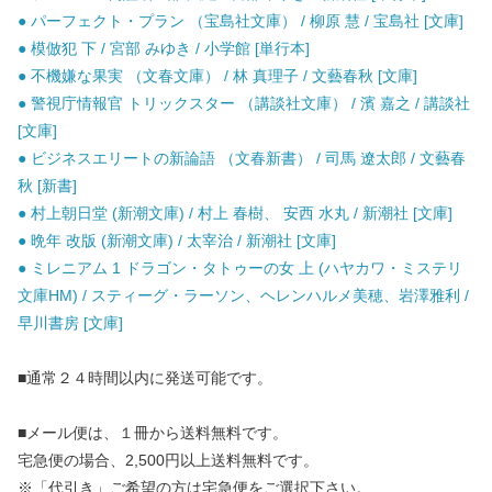
● パーフェクト・プラン （宝島社文庫） / 柳原 慧 / 宝島社 [文庫]
● 模倣犯 下 / 宮部 みゆき / 小学館 [単行本]
● 不機嫌な果実 （文春文庫） / 林 真理子 / 文藝春秋 [文庫]
● 警視庁情報官 トリックスター （講談社文庫） / 濱 嘉之 / 講談社
[文庫]
● ビジネスエリートの新論語 （文春新書） / 司馬 遼太郎 / 文藝春
秋 [新書]
● 村上朝日堂 (新潮文庫) / 村上 春樹、 安西 水丸 / 新潮社 [文庫]
● 晩年 改版 (新潮文庫) / 太宰治 / 新潮社 [文庫]
● ミレニアム 1 ドラゴン・タトゥーの女 上 (ハヤカワ・ミステリ
文庫HM) / スティーグ・ラーソン、ヘレンハルメ美穂、岩澤雅利 /
早川書房 [文庫]
■通常２４時間以内に発送可能です。
■メール便は、１冊から送料無料です。
宅急便の場合、2,500円以上送料無料です。
※「代引き」ご希望の方は宅急便をご選択下さい。