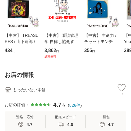
【中古】 TREASU
【中古】 看護管理
【中古】 生命力 /
【中
RES / 山下達郎 /
学 自律し協働する
チャットモンチー /
You
イーストウエス
専門職の看護マネ
キューンレコード
のがか
434
3,862
355
28
円
円
円
ト・ジャパン [CD]
ジメントスキル 改
[CD]【メール便送
【
送料無料
【メール便送料無
訂第3版 (看護学テ
料無料】
料
料】
キストNiCE) / 手島
恵 藤本幸三 / 南江
お店の情報
堂 [単行
もったいない本舗
0
4.7
お店の評価：
点
(
826
件
)
連絡・応対
配送スピード
梱包
4.7
4.6
4.7