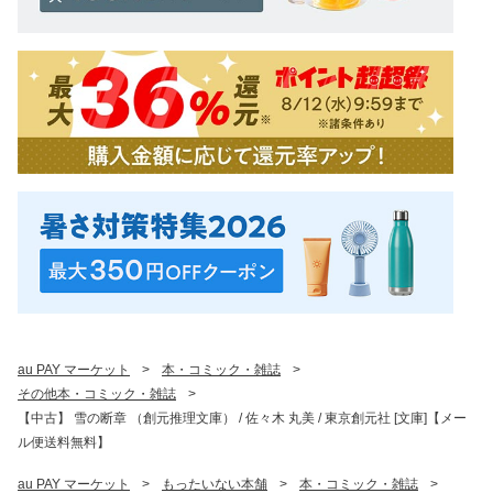
au PAY マーケット
>
本・コミック・雑誌
>
その他本・コミック・雑誌
>
【中古】 雪の断章 （創元推理文庫） / 佐々木 丸美 / 東京創元社 [文庫]【メー
ル便送料無料】
au PAY マーケット
>
もったいない本舗
>
本・コミック・雑誌
>