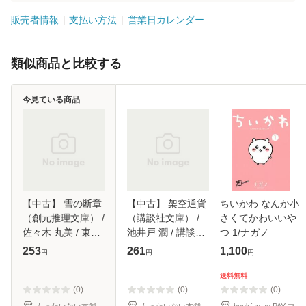
販売者情報
支払い方法
営業日カレンダー
類似商品と比較する
今見ている商品
【中古】 雪の断章
【中古】 架空通貨
ちいかわ なんか小
（創元推理文庫） /
（講談社文庫） /
さくてかわいいや
佐々木 丸美 / 東京
池井戸 潤 / 講談社
つ 1/ナガノ
創元社 [文庫]【メ
[文庫]【メール便送
253
261
1,100
円
円
円
ール便送料無料】
料無料】
送料無料
(0)
(0)
(0)
もったいない本舗
もったいない本舗
bookfan au PAY マ