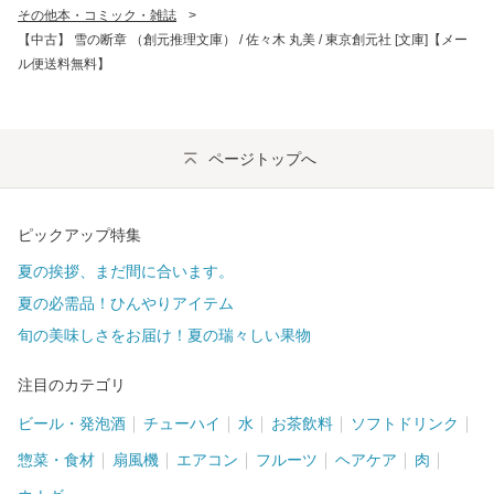
その他本・コミック・雑誌
>
【中古】 雪の断章 （創元推理文庫） / 佐々木 丸美 / 東京創元社 [文庫]【メー
ル便送料無料】
ページトップへ
ピックアップ特集
夏の挨拶、まだ間に合います。
夏の必需品！ひんやりアイテム
旬の美味しさをお届け！夏の瑞々しい果物
注目のカテゴリ
ビール・発泡酒
チューハイ
水
お茶飲料
ソフトドリンク
惣菜・食材
扇風機
エアコン
フルーツ
ヘアケア
肉