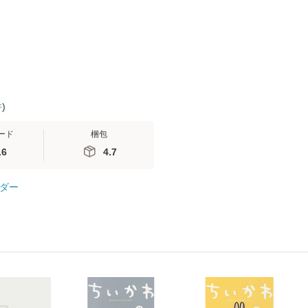
 / 手
料無料】
 南江
件
)
ード
梱包
.6
4.7
ダー