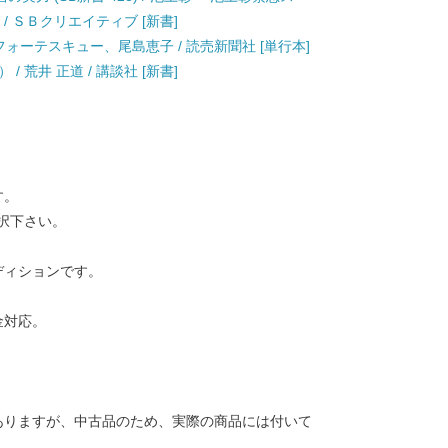
 ＳＢクリエイティブ [新書]
フォーテスキュー、尾島恵子 / 読売新聞社 [単行本]
 荒井 正道 / 講談社 [新書]
す。
択下さい。
ディションです。
金対応。
ありますが、中古品のため、実際の商品には付いて