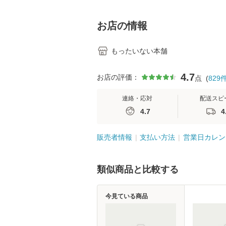
料】
学テキストNiCE)
島恵 藤本幸三 /
堂 [単行
お店の情報
もったいない本舗
4.7
お店の評価：
点
(
829
連絡・応対
配送スピ
4.7
4
販売者情報
支払い方法
営業日カレン
類似商品と比較する
今見ている商品