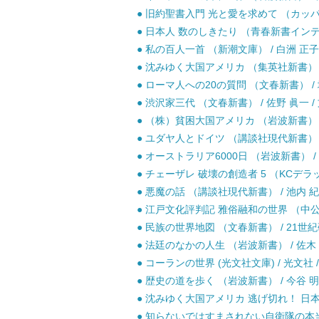
● 旧約聖書入門 光と愛を求めて （カッパ・ブ
● 日本人 数のしきたり （青春新書インテリ
● 私の百人一首 （新潮文庫） / 白洲 正子 
● 沈みゆく大国アメリカ （集英社新書） / 
● ローマ人への20の質問 （文春新書） / 塩
● 渋沢家三代 （文春新書） / 佐野 眞一 /
● （株）貧困大国アメリカ （岩波新書） / 
● ユダヤ人とドイツ （講談社現代新書） / 
● オーストラリア6000日 （岩波新書） / 
● チェーザレ 破壊の創造者 5 （KCデラッ
● 悪魔の話 （講談社現代新書） / 池内 紀 
● 江戸文化評判記 雅俗融和の世界 （中公新書
● 民族の世界地図 （文春新書） / 21世紀研
● 法廷のなかの人生 （岩波新書） / 佐木 隆
● コーランの世界 (光文社文庫) / 光文社 /
● 歴史の道を歩く （岩波新書） / 今谷 明 
● 沈みゆく大国アメリカ 逃げ切れ！ 日本の医
● 知らないではすまされない自衛隊の本当の実