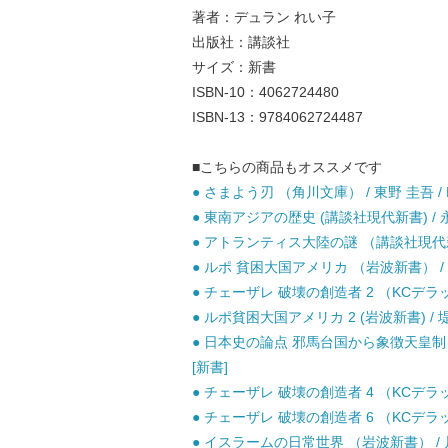
著者：デュラン れい子
出版社：講談社
サイズ：新書
ISBN-10：4062724480
ISBN-13：9784062724487
■こちらの商品もオススメです
● さまよう刃 （角川文庫） / 東野 圭吾 / K
● 東南アジアの歴史 (講談社現代新書) / 永積
● アトランティス大陸の謎 （講談社現代新書）
● ルポ 貧困大国アメリカ （岩波新書） / 堤
● チェーザレ 破壊の創造者 2 （KCデラッ
● ルポ貧困大国アメリカ 2 (岩波新書) / 堤
● 日本史の論点 邪馬台国から象徴天皇制ま
[新書]
● チェーザレ 破壊の創造者 4 （KCデラック
● チェーザレ 破壊の創造者 6 （KCデラック
● イスラームの日常世界 （岩波新書） / 片