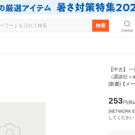
検索
詳細検索
【中古】 
（講談社＋α新
[新書]【メ
253
円(
税
[NETWOR
してください