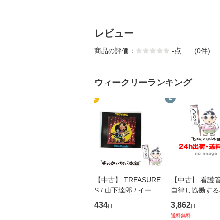
レビュー
商品の評価：
-
点
(0件)
ウィークリーランキング
1
2
【中古】 TREASURE
【中古】 看護
S / 山下達郎 / イース
自律し協働する
トウエスト・ジャパン
の看護マネジメ
434
3,862
円
円
[CD]【メール便送料無
キル 改訂第3版 
送料無料