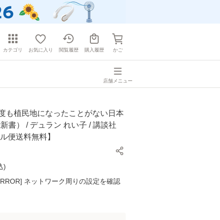
カテゴリ
お気に入り
閲覧履歴
購入履歴
かご
店舗メニュー
一度も植民地になったことがない日本
書） / デュラン れい子 / 講談社
ール便送料無料】
込
)
K ERROR] ネットワーク周りの設定を確認