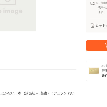
※一部地
表示の
ます。
ロット
a
行
条
とがない日本 （講談社＋α新書） / デュラン れい