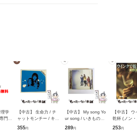
3
4
5
管理学
【中古】 生命力 / チ
【中古】 My song Yo
【中古】 ウ
専門職
ャットモンチー / キュ
ur song / いきものが
乾杯 (ノン
ントス
ーンレコード [CD]
かり / [CD]【メール便
ト) / 東野圭
355
289
253
円
円
円
(看護
【メール便送料無料】
送料無料】
社 [文庫]