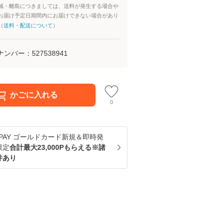
域・離島につきましては、送料が発生する場合や
お届け予定日期間内にお届けできない場合があり
（
送料・配送について
）
ナンバー：
527538941
かごに入れる
0
u PAY ゴールドカード新規＆即時発
限定
合計最大23,000Pもらえる※諸
件あり