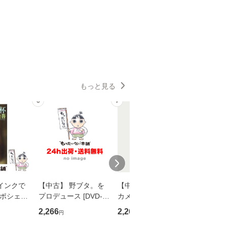
もっと見る
6
7
8
インクで
【中古】 野ブタ。を
【中古】 明日なき森
【中古】
・ポシェッ
プロデュース [DVD-B
カメムシ先生が熊野で
からだの
吾 / 祥伝
OX] / バップ [DVD]
語る / 熊野の森ネット
四季 / 藤
2,266
2,266
1,691
円
円
円
【メール便送
【メール便送料無料】
ワークいちいがしの
漁村文化協