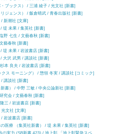
ックス） / 三浦 綾子 / 光文社 [新書]
ジェンス） / 飯倉晴武 / 青春出版社 [新書]
/ 新潮社 [文庫]
堤 未果 / 集英社 [新書]
野 七生 / 文藝春秋 [新書]
 文藝春秋 [新書]
堤 未果 / 岩波書店 [新書]
大沢 武男 / 講談社 [新書]
杉本 良夫 / 岩波書店 [新書]
クス モーニング） / 惣領 冬実 / 講談社 [コミック]
/ 講談社 [新書]
） / 中野 三敏 / 中央公論新社 [新書]
究会 / 文藝春秋 [新書]
三 / 岩波書店 [新書]
 光文社 [文庫]
/ 岩波書店 [新書]
療 （集英社新書） / 堤 未果 / 集英社 [新書]
力 (SB新書 423) / 池上彰 「池上彰緊急スペ