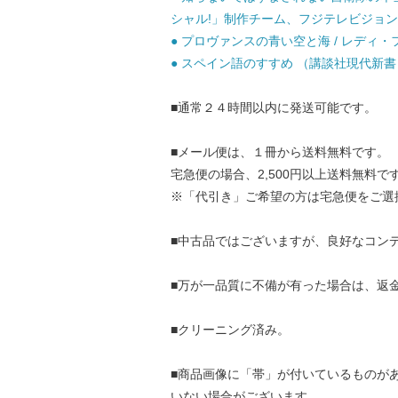
シャル!」制作チーム、フジテレビジョン /
● プロヴァンスの青い空と海 / レディ・
● スペイン語のすすめ （講談社現代新書） /
■通常２４時間以内に発送可能です。
■メール便は、１冊から送料無料です。
宅急便の場合、2,500円以上送料無料で
※「代引き」ご希望の方は宅急便をご選
■中古品ではございますが、良好なコン
■万が一品質に不備が有った場合は、返
■クリーニング済み。
■商品画像に「帯」が付いているものが
いない場合がございます。