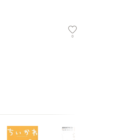
会、吉田元重 玉井済
【メール
夫 / 新評論 [単行本]
【メール
0