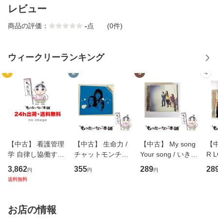
レビュー
商品の評価：
-
点
(0件)
ウィークリーランキング
1
2
3
4
【中古】 看護管理
【中古】 生命力 /
【中古】 My song
【中
学 自律し協働する
チャットモンチー /
Your song / いきも
R 
専門職の看護マネ
キューンレコード
のがかり / [CD]
産限
3,862
355
289
28
円
円
円
ジメントスキル 改
[CD]【メール便送
【メール便送料無
翔太
送料無料
訂第3版 (看護学テ
料無料】
料】
[C
キストNiCE) / 手島
料
恵 藤本幸三 / 南江
お店の情報
堂 [単行