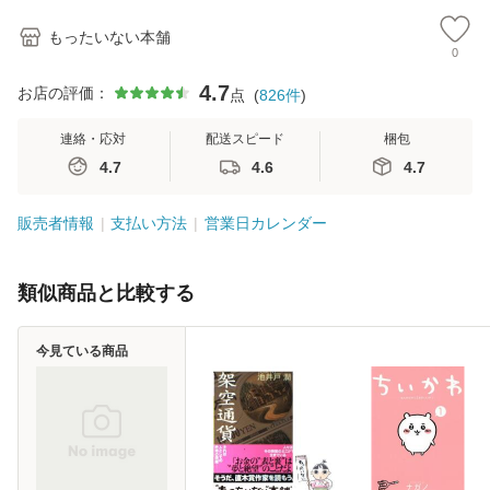
もったいない本舗
0
4.7
お店の評価：
点
(
826
件
)
連絡・応対
配送スピード
梱包
4.7
4.6
4.7
販売者情報
支払い方法
営業日カレンダー
類似商品と比較する
今見ている商品