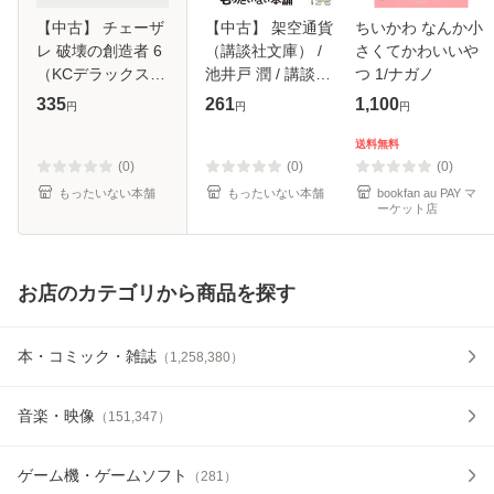
【中古】 チェーザ
【中古】 架空通貨
ちいかわ なんか小
レ 破壊の創造者 6
（講談社文庫） /
さくてかわいいや
（KCデラックス）
池井戸 潤 / 講談社
つ 1/ナガノ
/ 惣領 冬実 / 講談
[文庫]【メール便送
335
261
1,100
円
円
円
社 [コミック]【メ
料無料】
ール便送料無料】
送料無料
(0)
(0)
(0)
もったいない本舗
もったいない本舗
bookfan au PAY マ
ーケット店
お店のカテゴリから商品を探す
本・コミック・雑誌
（
1,258,380
）
音楽・映像
（
151,347
）
ゲーム機・ゲームソフト
（
281
）