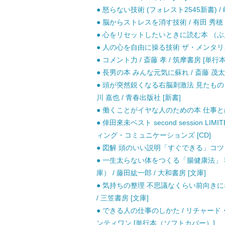
● 怒らない技術 (フォレスト2545新書) /
● 脳からストレスを消す技術 / 有田 秀穂
● 心をリセットしたいときに読む本 （ぶんか
● 人の心を自由に操る技術 ザ・メンタリズム 
● コメント力 / 斎藤 孝 / 筑摩書房 [単行本
● 長男の本 みんな元気に蘇れ / 斎藤 茂
● 頭が突然鋭くなる右脳刺激法 見たもの
川 嘉也 / 青春出版社 [新書]
● 働くことがイヤな人のための本 仕事とは何
● 倖田來未ベスト second session LI
ィング・コミュニケーションズ [CD]
● 図解 頭のいい説明「すぐできる」コツ / 
● 一生太らない体をつくる「腸健康法」
庫） / 藤田紘一郎 / 大和書房 [文庫]
● 気持ちの整理 不思議なくらい前向きにな
/ 三笠書房 [文庫]
● できる人の仕事のしかた / リチャー
ンティワン [単行本（ソフトカバー）]