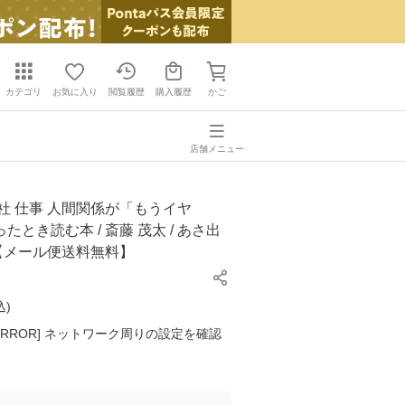
カテゴリ
お気に入り
閲覧履歴
購入履歴
かご
店舗メニュー
社 仕事 人間関係が「もうイヤ
たとき読む本 / 斎藤 茂太 / あさ出
]【メール便送料無料】
込
)
K ERROR] ネットワーク周りの設定を確認