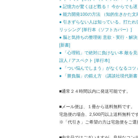
● 記憶力が驚くほど甦る！ 今からでも遅くな
● 能力開発100の方法 （知的生きかた文庫） 
● 引きずらない人は知っている、打たれ強く
リッシング [単行本（ソフトカバー）]
● 脳と気持ちの整理術 意欲・実行・解決力
[新書]
● 「心理戦」で絶対に負けない本 敵を見
誼人 / アスペクト [単行本]
● 「つい悩んでしまう」がなくなるコツ / 
● 「勝負脳」の鍛え方 （講談社現代新書） /
■通常２４時間以内に発送可能です。
■メール便は、１冊から送料無料です。
宅急便の場合、2,500円以上送料無料で
※「代引き」ご希望の方は宅急便をご選
■中古品ではございますが、良好なコン