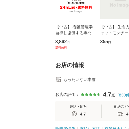
【中古】 看護管理学
【中古】 生命力 
自律し協働する専門職
ャットモンチー 
の看護マネジメントス
ーンレコード [C
3,862
355
円
円
キル 改訂第3版 (看護
【メール便送料
送料無料
学テキストNiCE) / 手
島恵 藤本幸三 / 南江
堂 [単行
お店の情報
もったいない本舗
4.7
お店の評価：
点
(
830
連絡・応対
配送スピ
4.7
4
販売者情報
支払い方法
営業日カレン