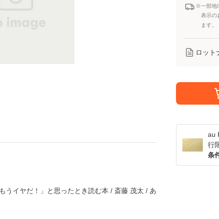
※一部地
表示の
ます。
ロット
a
行
条
もうイヤだ！」と思ったとき読む本 / 斎藤 茂太 / あ