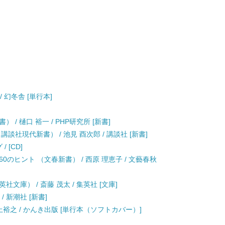
 幻冬舎 [単行本]
/ 樋口 裕一 / PHP研究所 [新書]
談社現代新書） / 池見 酉次郎 / 講談社 [新書]
/ [CD]
のヒント （文春新書） / 西原 理恵子 / 文藝春秋
文庫） / 斎藤 茂太 / 集英社 [文庫]
/ 新潮社 [新書]
上裕之 / かんき出版 [単行本（ソフトカバー）]