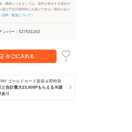
域・離島につきましては、送料が発生する場合や
お届け予定日期間内にお届けできない場合があり
（
送料・配送について
）
ナンバー：
527531162
かごに入れる
0
u PAY ゴールドカード新規＆即時発
限定
合計最大23,000Pもらえる※諸
件あり