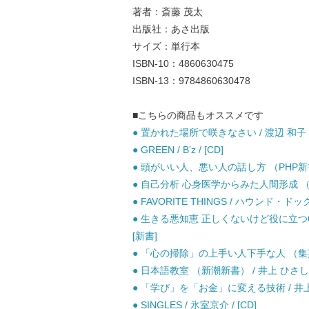
著者：斎藤 茂太
出版社：あさ出版
サイズ：単行本
ISBN-10：4860630475
ISBN-13：9784860630478
■こちらの商品もオススメです
● 置かれた場所で咲きなさい / 渡辺 和子 /
● GREEN / B’z / [CD]
● 頭がいい人、悪い人の話し方 （PHP新書） 
● 自己分析 心身医学からみた人間形成 （講
● FAVORITE THINGS / ハウンド・ドッグ 
● 生きる悪知恵 正しくないけど役に立つ60
[新書]
● 「心の掃除」の上手い人下手な人 （集英社
● 日本語教室 （新潮新書） / 井上 ひさし 
● 「学び」を「お金」に変える技術 / 井
● SINGLES / 氷室京介 / [CD]