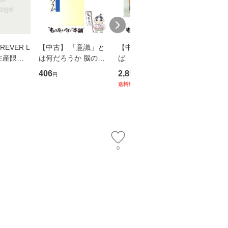
EVER L
【中古】 「意識」と
【中古】 耳をすませ
【中古】
生産限定
は何だろうか 脳の来
ば 〈2枚組〉 [DVD] /
も2時間
翔太×加藤
歴、知覚の錯誤 （講
ブエナ・ビスタ・ホー
めるよう
406
2,852
253
円
円
円
談社現代新書） / 下条
ム・エンターテイメン
計超入門！
送料無料
】
信輔 / 講談社 [新書]
ト [DVD]【メール便送
隆 / 高
【メール便送料無料】
料無料】
（ソフト
【メール
0