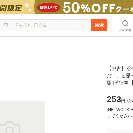
検索
詳細検索
【中古】 会
だ！」と思っ
版 [単行本
253
円(
税
[NETWOR
してください