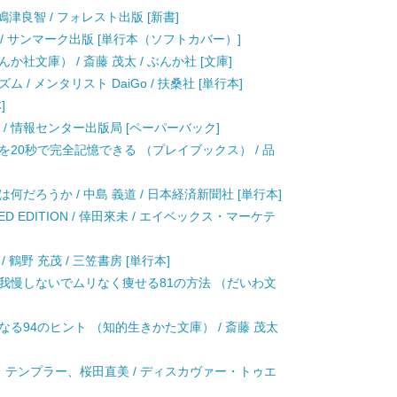
 嶋津良智 / フォレスト出版 [新書]
 / サンマーク出版 [単行本（ソフトカバー）]
社文庫） / 斎藤 茂太 / ぶんか社 [文庫]
/ メンタリスト DaiGo / 扶桑社 [単行本]
]
太 / 情報センター出版局 [ペーパーバック]
を20秒で完全記憶できる （プレイブックス） / 品
だろうか / 中島 義道 / 日本経済新聞社 [単行本]
MITED EDITION / 倖田來未 / エイベックス・マーケテ
鶴野 充茂 / 三笠書房 [単行本]
 我慢しないでムリなく痩せる81の方法 （だいわ文
る94のヒント （知的生きかた文庫） / 斎藤 茂太
ド・テンプラー、桜田直美 / ディスカヴァー・トゥエ