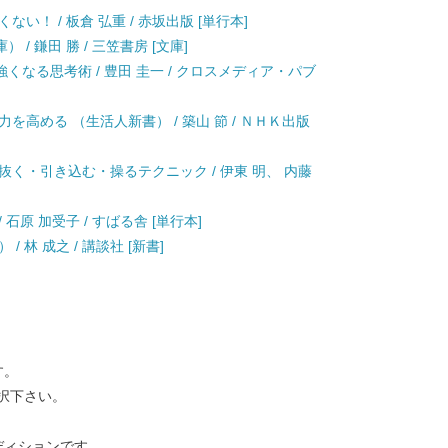
い！ / 板倉 弘重 / 赤坂出版 [単行本]
/ 鎌田 勝 / 三笠書房 [文庫]
なる思考術 / 豊田 圭一 / クロスメディア・パブ
を高める （生活人新書） / 築山 節 / ＮＨＫ出版
抜く・引き込む・操るテクニック / 伊東 明、 内藤
石原 加受子 / すばる舎 [単行本]
 林 成之 / 講談社 [新書]
す。
択下さい。
ディションです。