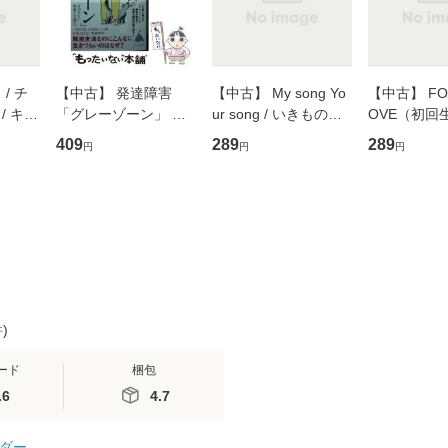
/ チ
【中古】 発達障害
【中古】 My song Yo
【中古】 FOR
/ キュ
「グレーゾーン」 そ
ur song / いきものが
OVE（初回
D]
の正しい理解と克服法
かり / [CD]【メール便
盤） / 清水
409
289
289
円
円
円
無料】
(SB新書 572) / 岡田尊
送料無料】
ミリヤ / [CD]【メール
司 / ＳＢクリエイティ
便送料無料
ブ [新書]【メール便送
料無料】
件
)
ード
梱包
.6
4.7
ダー