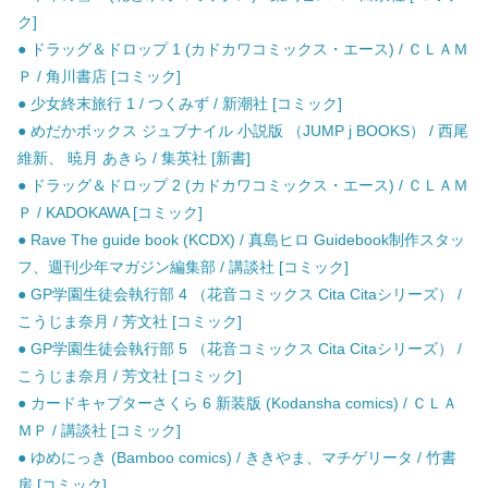
ク]
● ドラッグ＆ドロップ 1 (カドカワコミックス・エース) / ＣＬＡＭ
Ｐ / 角川書店 [コミック]
● 少女終末旅行 1 / つくみず / 新潮社 [コミック]
● めだかボックス ジュブナイル 小説版 （JUMP j BOOKS） / 西尾
維新、 暁月 あきら / 集英社 [新書]
● ドラッグ＆ドロップ 2 (カドカワコミックス・エース) / ＣＬＡＭ
Ｐ / KADOKAWA [コミック]
● Rave The guide book (KCDX) / 真島ヒロ Guidebook制作スタッ
フ、週刊少年マガジン編集部 / 講談社 [コミック]
● GP学園生徒会執行部 4 （花音コミックス Cita Citaシリーズ） /
こうじま奈月 / 芳文社 [コミック]
● GP学園生徒会執行部 5 （花音コミックス Cita Citaシリーズ） /
こうじま奈月 / 芳文社 [コミック]
● カードキャプターさくら 6 新装版 (Kodansha comics) / ＣＬＡ
ＭＰ / 講談社 [コミック]
● ゆめにっき (Bamboo comics) / ききやま、マチゲリータ / 竹書
房 [コミック]