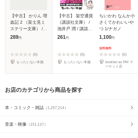
【中古】 かりん 増
【中古】 架空通貨
ちいかわ なんか小
血記 2 （富士見ミ
（講談社文庫） /
さくてかわいいや
ステリー文庫） /
池井戸 潤 / 講談社
つ 1/ナガノ
甲斐 透、 影崎 由
[文庫]【メール便送
289
261
1,100
円
円
円
那 / 富士見書房 [文
料無料】
庫]【メール便送料
送料無料
無料】
(0)
(0)
(0)
もったいない本舗
もったいない本舗
bookfan au PAY マ
ーケット店
お店のカテゴリから商品を探す
本・コミック・雑誌
（
1,257,214
）
音楽・映像
（
151,127
）