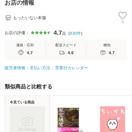
恵 藤本幸三 / 南江
お店の情報
堂 [単行
もったいない本舗
0
4.7
お店の評価：
点
(
830
件
)
連絡・応対
配送スピード
梱包
4.7
4.6
4.7
販売者情報
支払い方法
営業日カレンダー
類似商品と比較する
今見ている商品