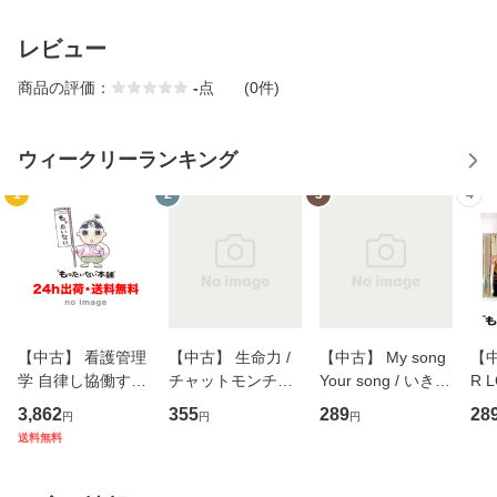
レビュー
商品の評価：
-
点
(0件)
ウィークリーランキング
1
2
3
4
【中古】 看護管理
【中古】 生命力 /
【中古】 My song
【中
学 自律し協働する
チャットモンチー /
Your song / いきも
R 
専門職の看護マネ
キューンレコード
のがかり / [CD]
産限
3,862
355
289
28
円
円
円
ジメントスキル 改
[CD]【メール便送
【メール便送料無
翔太
送料無料
訂第3版 (看護学テ
料無料】
料】
[C
キストNiCE) / 手島
料