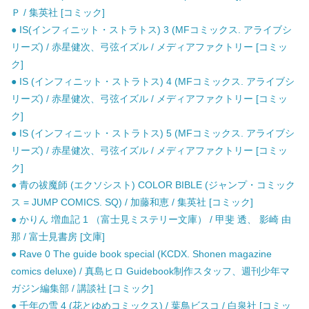
Ｐ / 集英社 [コミック]
● IS(インフィニット・ストラトス) 3 (MFコミックス. アライブシ
リーズ) / 赤星健次、弓弦イズル / メディアファクトリー [コミッ
ク]
● IS (インフィニット・ストラトス) 4 (MFコミックス. アライブシ
リーズ) / 赤星健次、弓弦イズル / メディアファクトリー [コミッ
ク]
● IS (インフィニット・ストラトス) 5 (MFコミックス. アライブシ
リーズ) / 赤星健次、弓弦イズル / メディアファクトリー [コミッ
ク]
● 青の祓魔師 (エクソシスト) COLOR BIBLE (ジャンプ・コミック
ス = JUMP COMICS. SQ) / 加藤和恵 / 集英社 [コミック]
● かりん 増血記 1 （富士見ミステリー文庫） / 甲斐 透、 影崎 由
那 / 富士見書房 [文庫]
● Rave 0 The guide book special (KCDX. Shonen magazine
comics deluxe) / 真島ヒロ Guidebook制作スタッフ、週刊少年マ
ガジン編集部 / 講談社 [コミック]
● 千年の雪 4 (花とゆめコミックス) / 葉鳥ビスコ / 白泉社 [コミッ