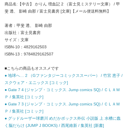
商品名:【中古】 かりん 増血記 2 （富士見ミステリー文庫） / 甲
斐 透、 影崎 由那 / 富士見書房 [文庫]【メール便送料無料】
著者：甲斐 透、 影崎 由那
出版社：富士見書房
サイズ：文庫
ISBN-10：4829162503
ISBN-13：9784829162507
■こちらの商品もオススメです
● 地球へ… 2 （Gファンタジーコミックススーパー） / 竹宮 恵子 /
スクウェア・エニックス [コミック]
● Gate 7 4 (ジャンプ・コミックス. Jump comics SQ) / ＣＬＡＭ
Ｐ / 集英社 [コミック]
● Gate 7 3 (ジャンプ・コミックス. Jump comics SQ) / ＣＬＡＭ
Ｐ / 集英社 [コミック]
● グッドルーザー球磨川 めだかボックス外伝 小説版 上 水槽に蠢
く脳だらけ (JUMP J BOOKS) / 西尾維新 / 集英社 [新書]