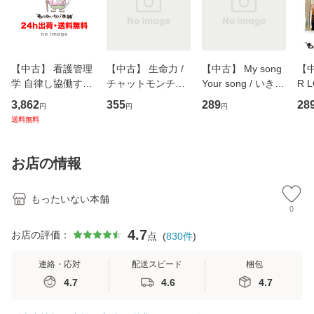
【中古】 看護管理
【中古】 生命力 /
【中古】 My song
【中
学 自律し協働する
チャットモンチー /
Your song / いきも
R 
専門職の看護マネ
キューンレコード
のがかり / [CD]
産限
3,862
355
289
28
円
円
円
ジメントスキル 改
[CD]【メール便送
【メール便送料無
翔太
送料無料
訂第3版 (看護学テ
料無料】
料】
[C
キストNiCE) / 手島
料
恵 藤本幸三 / 南江
お店の情報
堂 [単行
もったいない本舗
0
4.7
お店の評価：
点
(
830
件
)
連絡・応対
配送スピード
梱包
4.7
4.6
4.7