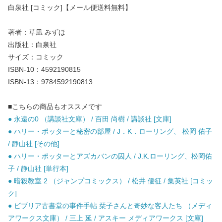
白泉社 [コミック]【メール便送料無料】
著者：草凪 みずほ
出版社：白泉社
サイズ：コミック
ISBN-10：4592190815
ISBN-13：9784592190813
■こちらの商品もオススメです
● 永遠の0 （講談社文庫） / 百田 尚樹 / 講談社 [文庫]
● ハリー・ポッターと秘密の部屋 / J．K．ローリング、 松岡 佑子
/ 静山社 [その他]
● ハリー・ポッターとアズカバンの囚人 / J.K.ローリング、松岡佑
子 / 静山社 [単行本]
● 暗殺教室 2 （ジャンプコミックス） / 松井 優征 / 集英社 [コミッ
ク]
● ビブリア古書堂の事件手帖 栞子さんと奇妙な客人たち （メディ
アワークス文庫） / 三上 延 / アスキー メディアワークス [文庫]