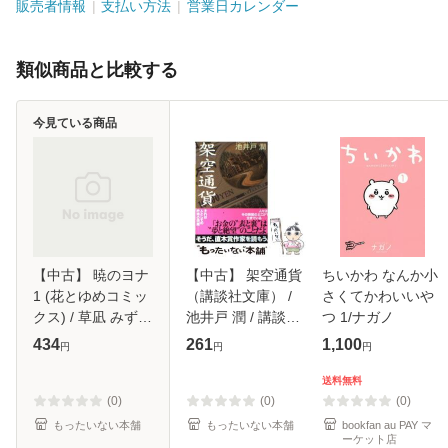
販売者情報
支払い方法
営業日カレンダー
類似商品と比較する
今見ている商品
【中古】 暁のヨナ
【中古】 架空通貨
ちいかわ なんか小
1 (花とゆめコミッ
（講談社文庫） /
さくてかわいいや
クス) / 草凪 みずほ
池井戸 潤 / 講談社
つ 1/ナガノ
/ 白泉社 [コミック]
[文庫]【メール便送
434
261
1,100
円
円
円
【メール便送料無
料無料】
料】
送料無料
(0)
(0)
(0)
もったいない本舗
もったいない本舗
bookfan au PAY マ
ーケット店