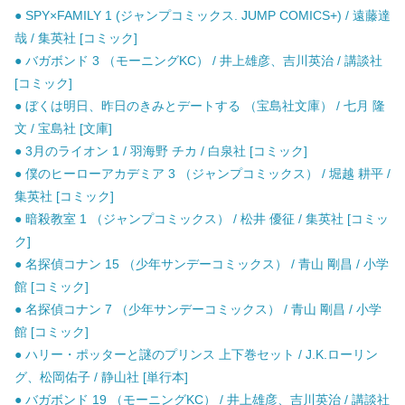
● SPY×FAMILY 1 (ジャンプコミックス. JUMP COMICS+) / 遠藤達
哉 / 集英社 [コミック]
● バガボンド 3 （モーニングKC） / 井上雄彦、吉川英治 / 講談社
[コミック]
● ぼくは明日、昨日のきみとデートする （宝島社文庫） / 七月 隆
文 / 宝島社 [文庫]
● 3月のライオン 1 / 羽海野 チカ / 白泉社 [コミック]
● 僕のヒーローアカデミア 3 （ジャンプコミックス） / 堀越 耕平 /
集英社 [コミック]
● 暗殺教室 1 （ジャンプコミックス） / 松井 優征 / 集英社 [コミッ
ク]
● 名探偵コナン 15 （少年サンデーコミックス） / 青山 剛昌 / 小学
館 [コミック]
● 名探偵コナン 7 （少年サンデーコミックス） / 青山 剛昌 / 小学
館 [コミック]
● ハリー・ポッターと謎のプリンス 上下巻セット / J.K.ローリン
グ、松岡佑子 / 静山社 [単行本]
● バガボンド 19 （モーニングKC） / 井上雄彦、吉川英治 / 講談社