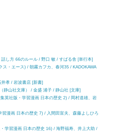
し方 66のルール / 野口 敏 / すばる舎 [単行本]
ス・エース) / 朝霧カフカ、春河35 / KADOKAWA
井孝 / 岩波書店 [新書]
山社文庫） / 金盛 浦子 / 静山社 [文庫]
集英社版・学習漫画 日本の歴史 2) / 岡村道雄、岩
学習漫画 日本の歴史 7) / 入間田宣夫、森藤よしひろ
・学習漫画 日本の歴史 16) / 海野福寿、井上大助 /