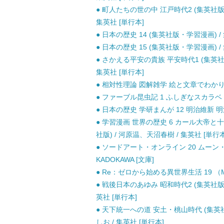
● 町人たちの世の中 江戸時代2 (集英社版
集英社 [単行本]
● 日本の歴史 14 (集英社版・学習漫画) / 
● 日本の歴史 15 (集英社版・学習漫画) / 
● さかえる平安の貴族 平安時代1 (集英社
集英社 [単行本]
● 相対性理論 図解雑学 絵と文章でわかりやす
● ファーブル昆虫記 1 ふしぎなスカラベ / 奥本
● 日本の歴史 学研まんが 12 明治維新 明
● 学習漫画 世界の歴史 6 カール大帝と
社版) / 河原温、天沼春樹 / 集英社 [単行本
● ソードアート・オンライン 20 ムーン・クレ
KADOKAWA [文庫]
● Re：ゼロから始める異世界生活 19 （MF文
● 戦後日本のあゆみ 昭和時代2 (集英社版・
英社 [単行本]
● 天下統一への道 安土・桃山時代 (集英社
しお / 集英社 [単行本]