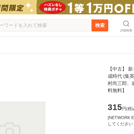
検索
詳細検索
【中古】 新
成時代 (集英
村尚三郎、岩
料無料】
315
円(
税
[NETWOR
してください