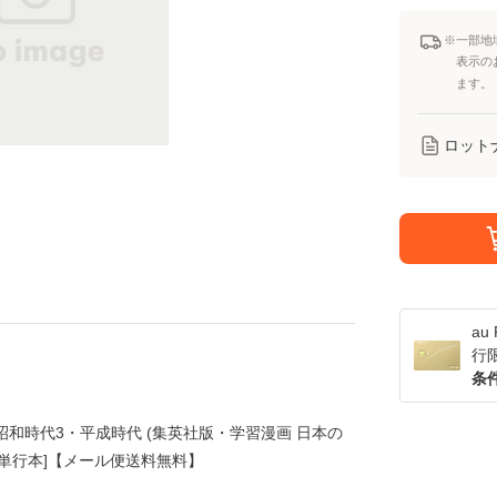
※一部地
表示の
ます。
ロット
a
行
条
昭和時代3・平成時代 (集英社版・学習漫画 日本の
社 [単行本]【メール便送料無料】