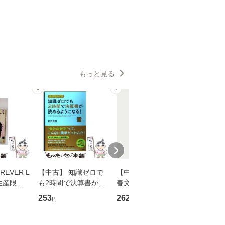
もっと見る
6
7
8
EVER L
【中古】 知識ゼロで
【中古】 予知夢 （文
【中古】
生産限定
も2時間で決算書が読
春文庫） / 東野 圭吾 /
プロデュー
翔太×加藤
めるようになる！ 会
文藝春秋 [文庫]【メー
OX] / バ
253
262
2,335
円
円
円
計超入門！ / 佐伯 良
ル便送料無料】
【メール
】
隆 / 高橋書店 [単行本