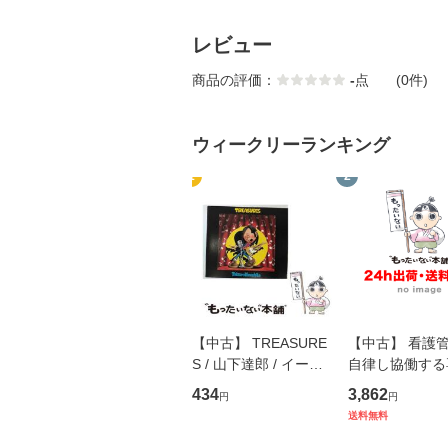
レビュー
商品の評価：
-
点
(0件)
ウィークリーランキング
1
2
【中古】 TREASURE
【中古】 看護
S / 山下達郎 / イース
自律し協働する
トウエスト・ジャパン
の看護マネジメ
434
3,862
円
円
[CD]【メール便送料無
キル 改訂第3版 
送料無料
料】
学テキストNiCE)