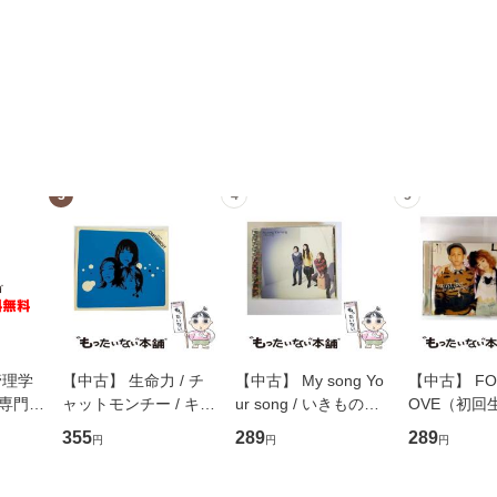
3
4
5
管理学
【中古】 生命力 / チ
【中古】 My song Yo
【中古】 FOR
専門職
ャットモンチー / キュ
ur song / いきものが
OVE（初回
ントス
ーンレコード [CD]
かり / [CD]【メール便
盤） / 清水
355
289
289
円
円
円
(看護
【メール便送料無料】
送料無料】
ミリヤ / [CD]【メール
 / 手
便送料無料