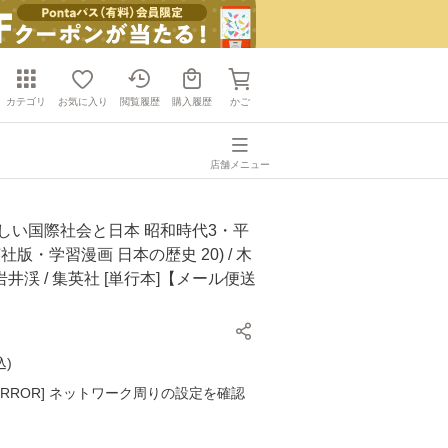
カテゴリ
お気に入り
閲覧履歴
購入履歴
かご
店舗メニュー
しい国際社会と日本 昭和時代3・平
社版・学習漫画 日本の歴史 20) / 木
井渓 / 集英社 [単行本]【メール便送
込
)
K ERROR] ネットワーク周りの設定を確認