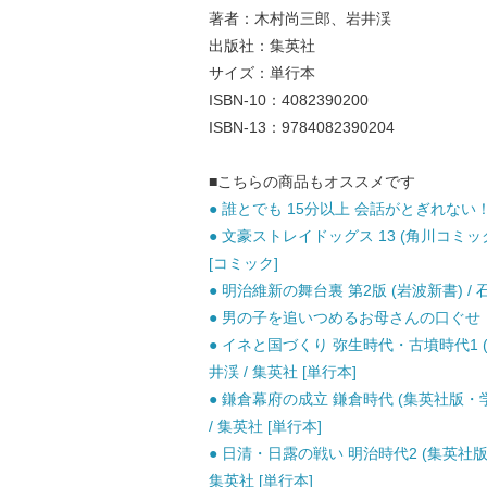
著者：木村尚三郎、岩井渓
出版社：集英社
サイズ：単行本
ISBN-10：4082390200
ISBN-13：9784082390204
■こちらの商品もオススメです
● 誰とでも 15分以上 会話がとぎれない！話
● 文豪ストレイドッグス 13 (角川コミック
[コミック]
● 明治維新の舞台裏 第2版 (岩波新書) / 石
● 男の子を追いつめるお母さんの口ぐせ （静
● イネと国づくり 弥生時代・古墳時代1 (
井渓 / 集英社 [単行本]
● 鎌倉幕府の成立 鎌倉時代 (集英社版・
/ 集英社 [単行本]
● 日清・日露の戦い 明治時代2 (集英社版
集英社 [単行本]