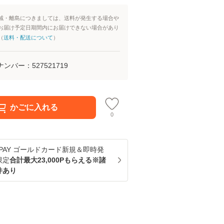
域・離島につきましては、送料が発生する場合や
お届け予定日期間内にお届けできない場合があり
（
送料・配送について
）
ナンバー：
527521719
かごに入れる
0
u PAY ゴールドカード新規＆即時発
限定
合計最大23,000Pもらえる※諸
件あり