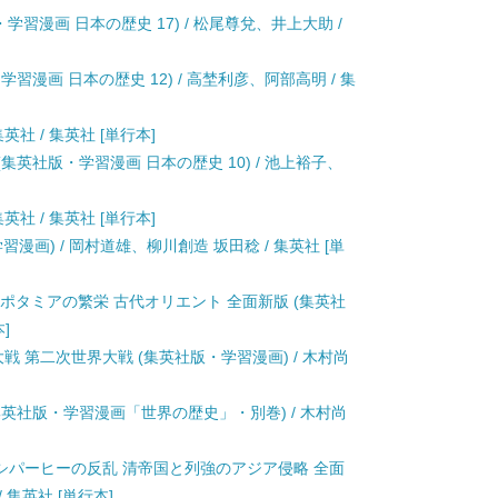
学習漫画 日本の歴史 17) / 松尾尊兌、井上大助 /
習漫画 日本の歴史 12) / 高埜利彦、阿部高明 / 集
英社 / 集英社 [単行本]
集英社版・学習漫画 日本の歴史 10) / 池上裕子、
英社 / 集英社 [単行本]
漫画) / 岡村道雄、柳川創造 坂田稔 / 集英社 [単
ソポタミアの繁栄 古代オリエント 全面新版 (集英社
]
戦 第二次世界大戦 (集英社版・学習漫画) / 木村尚
集英社版・学習漫画「世界の歴史」・別巻) / 木村尚
争とシパーヒーの反乱 清帝国と列強のアジア侵略 全面
 集英社 [単行本]