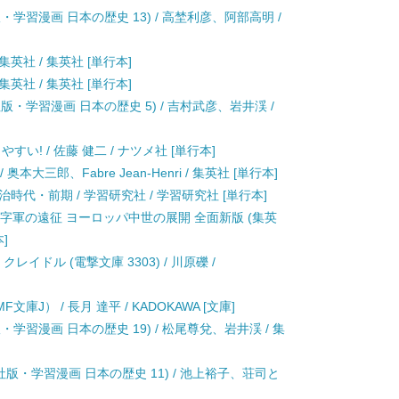
・学習漫画 日本の歴史 13) / 高埜利彦、阿部高明 /
集英社 / 集英社 [単行本]
集英社 / 集英社 [単行本]
版・学習漫画 日本の歴史 5) / 吉村武彦、岩井渓 /
い! / 佐藤 健二 / ナツメ社 [単行本]
大三郎、Fabre Jean-Henri / 集英社 [単行本]
治時代・前期 / 学習研究社 / 学習研究社 [単行本]
十字軍の遠征 ヨーロッパ中世の展開 全面新版 (集英
]
イドル (電撃文庫 3303) / 川原礫 /
庫J） / 長月 達平 / KADOKAWA [文庫]
学習漫画 日本の歴史 19) / 松尾尊兌、岩井渓 / 集
版・学習漫画 日本の歴史 11) / 池上裕子、荘司と