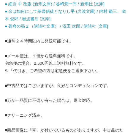
● 細雪 中 改版 (新潮文庫) / 谷崎潤一郎 / 新潮社 [文庫]
● 余は如何にして基督信徒となりし乎 (岩波文庫) / 内村 鑑三、 鈴
木 俊郎 / 岩波書店 [文庫]
● 蒼穹の昴 2 （講談社文庫） / 浅田 次郎 / 講談社 [文庫]
■通常２４時間以内に発送可能です。
■メール便は、１冊から送料無料です。
宅急便の場合、2,500円以上送料無料です。
※「代引き」ご希望の方は宅急便をご選択下さい。
■中古品ではございますが、良好なコンディションです。
■万が一品質に不備が有った場合は、返金対応。
■クリーニング済み。
■商品画像に「帯」が付いているものがありますが、中古品のた