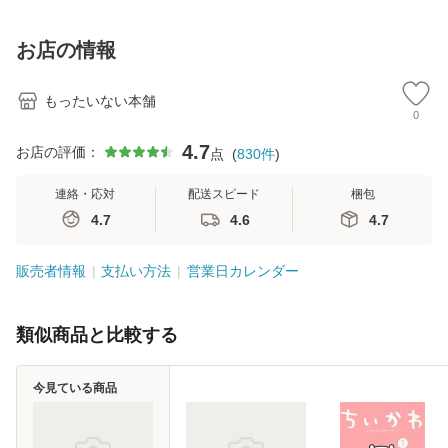
キストNiCE) / 手島
料
恵 藤本幸三 / 南江
お店の情報
堂 [単行
もったいない本舗
0
4.7
お店の評価：
点
(
830
件
)
連絡・応対
配送スピード
梱包
4.7
4.6
4.7
販売者情報
支払い方法
営業日カレンダー
類似商品と比較する
今見ている商品