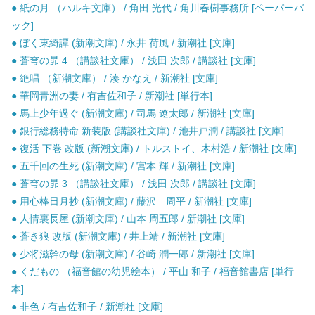
● 紙の月 （ハルキ文庫） / 角田 光代 / 角川春樹事務所 [ペーパーバ
ック]
● ぼく東綺譚 (新潮文庫) / 永井 荷風 / 新潮社 [文庫]
● 蒼穹の昴 4 （講談社文庫） / 浅田 次郎 / 講談社 [文庫]
● 絶唱 （新潮文庫） / 湊 かなえ / 新潮社 [文庫]
● 華岡青洲の妻 / 有吉佐和子 / 新潮社 [単行本]
● 馬上少年過ぐ (新潮文庫) / 司馬 遼太郎 / 新潮社 [文庫]
● 銀行総務特命 新装版 (講談社文庫) / 池井戸潤 / 講談社 [文庫]
● 復活 下巻 改版 (新潮文庫) / トルストイ、木村浩 / 新潮社 [文庫]
● 五千回の生死 (新潮文庫) / 宮本 輝 / 新潮社 [文庫]
● 蒼穹の昴 3 （講談社文庫） / 浅田 次郎 / 講談社 [文庫]
● 用心棒日月抄 (新潮文庫) / 藤沢 周平 / 新潮社 [文庫]
● 人情裏長屋 (新潮文庫) / 山本 周五郎 / 新潮社 [文庫]
● 蒼き狼 改版 (新潮文庫) / 井上靖 / 新潮社 [文庫]
● 少将滋幹の母 (新潮文庫) / 谷崎 潤一郎 / 新潮社 [文庫]
● くだもの （福音館の幼児絵本） / 平山 和子 / 福音館書店 [単行
本]
● 非色 / 有吉佐和子 / 新潮社 [文庫]