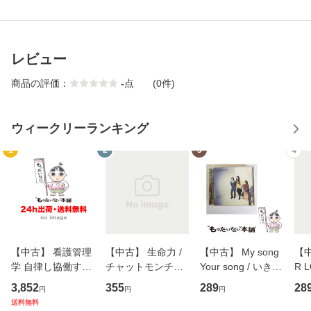
レビュー
商品の評価：
-
点
(0件)
ウィークリーランキング
1
2
3
4
【中古】 看護管理
【中古】 生命力 /
【中古】 My song
【中
学 自律し協働する
チャットモンチー /
Your song / いきも
R 
専門職の看護マネ
キューンレコード
のがかり / [CD]
産限
3,852
355
289
28
円
円
円
ジメントスキル 改
[CD]【メール便送
【メール便送料無
翔太
送料無料
訂第3版 (看護学テ
料無料】
料】
[C