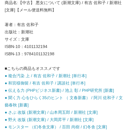
商品名:【中古】 悪女について (新潮文庫) / 有吉 佐和子 / 新潮社
[文庫]【メール便送料無料】
著者：有吉 佐和子
出版社：新潮社
サイズ：文庫
ISBN-10：4101132194
ISBN-13：9784101132198
■こちらの商品もオススメです
● 複合汚染 上 / 有吉 佐和子 / 新潮社 [単行本]
● 和宮様御留 / 有吉 佐和子 / 講談社 [単行本]
● 伝える力 (PHPビジネス新書) / 池上 彰 / PHP研究所 [新書]
● 聞く力 心をひらく35のヒント （ 文春新書） / 阿川 佐和子 / 文
藝春秋 [新書]
● さぶ 改版 (新潮文庫) / 山本周五郎 / 新潮社 [文庫]
● 野火 改版 (新潮文庫) / 大岡昇平 / 新潮社 [文庫]
● モンスター （幻冬舎文庫） / 百田 尚樹 / 幻冬舎 [文庫]