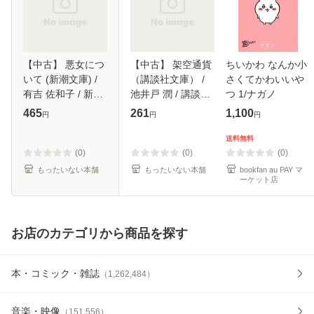
【中古】 悪女につ
【中古】 架空通貨
ちいかわ なんか小
いて (新潮文庫) /
（講談社文庫） /
さくてかわいいや
有吉 佐和子 / 新潮
池井戸 潤 / 講談社
つ 1/ナガノ
社 [文庫]【メール
[文庫]【メール便送
465
261
1,100
円
円
円
便送料無料】
料無料】
送料無料
(0)
(0)
(0)
もったいない本舗
もったいない本舗
bookfan au PAY マ
ーケット店
お店のカテゴリから商品を探す
本・コミック・雑誌
（
1,262,484
）
音楽・映像
（
151,556
）