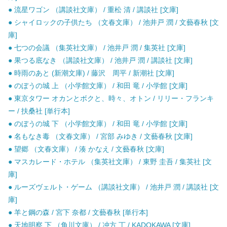
● 流星ワゴン （講談社文庫） / 重松 清 / 講談社 [文庫]
● シャイロックの子供たち （文春文庫） / 池井戸 潤 / 文藝春秋 [文
庫]
● 七つの会議 （集英社文庫） / 池井戸 潤 / 集英社 [文庫]
● 果つる底なき （講談社文庫） / 池井戸 潤 / 講談社 [文庫]
● 時雨のあと (新潮文庫) / 藤沢 周平 / 新潮社 [文庫]
● のぼうの城 上 （小学館文庫） / 和田 竜 / 小学館 [文庫]
● 東京タワー オカンとボクと、時々、オトン / リリー・フランキ
ー / 扶桑社 [単行本]
● のぼうの城 下 （小学館文庫） / 和田 竜 / 小学館 [文庫]
● 名もなき毒 （文春文庫） / 宮部 みゆき / 文藝春秋 [文庫]
● 望郷 （文春文庫） / 湊 かなえ / 文藝春秋 [文庫]
● マスカレード・ホテル （集英社文庫） / 東野 圭吾 / 集英社 [文
庫]
● ルーズヴェルト・ゲーム （講談社文庫） / 池井戸 潤 / 講談社 [文
庫]
● 羊と鋼の森 / 宮下 奈都 / 文藝春秋 [単行本]
● 天地明察 下 （角川文庫） / 冲方 丁 / KADOKAWA [文庫]