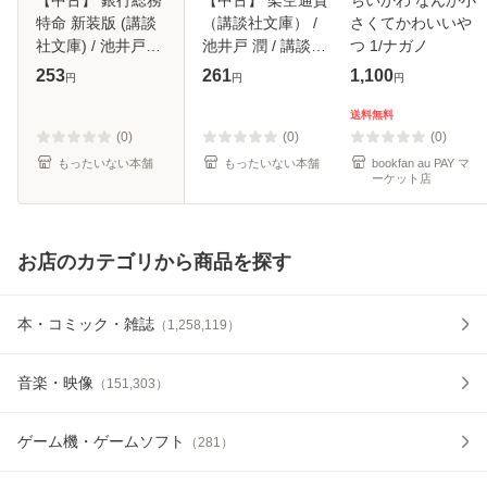
特命 新装版 (講談
（講談社文庫） /
さくてかわいいや
社文庫) / 池井戸潤
池井戸 潤 / 講談社
つ 1/ナガノ
/ 講談社 [文庫]【メ
[文庫]【メール便送
253
261
1,100
円
円
円
ール便送料無料】
料無料】
送料無料
(0)
(0)
(0)
もったいない本舗
もったいない本舗
bookfan au PAY マ
ーケット店
お店のカテゴリから商品を探す
本・コミック・雑誌
（
1,258,119
）
音楽・映像
（
151,303
）
ゲーム機・ゲームソフト
（
281
）