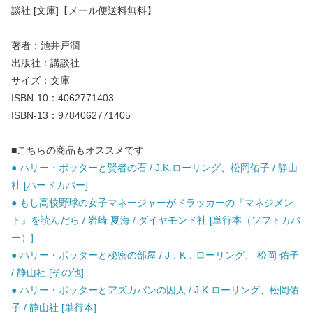
談社 [文庫]【メール便送料無料】
著者：池井戸潤
出版社：講談社
サイズ：文庫
ISBN-10：4062771403
ISBN-13：9784062771405
■こちらの商品もオススメです
● ハリー・ポッターと賢者の石 / J.K.ローリング、松岡佑子 / 静山
社 [ハードカバー]
● もし高校野球の女子マネージャーがドラッカーの『マネジメン
ト』を読んだら / 岩崎 夏海 / ダイヤモンド社 [単行本（ソフトカバ
ー）]
● ハリー・ポッターと秘密の部屋 / J．K．ローリング、 松岡 佑子
/ 静山社 [その他]
● ハリー・ポッターとアズカバンの囚人 / J.K.ローリング、松岡佑
子 / 静山社 [単行本]