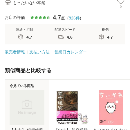
もったいない本舗
0
4.7
お店の評価：
点
(
826
件
)
連絡・応対
配送スピード
梱包
4.7
4.6
4.7
販売者情報
支払い方法
営業日カレンダー
類似商品と比較する
今見ている商品
【中古】 銀行総務
【中古】 架空通貨
ちいかわ なんか小