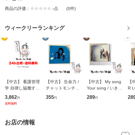
商品の評価：
-
点
(0件)
ウィークリーランキング
1
2
3
4
【中古】 看護管理
【中古】 生命力 /
【中古】 My song
【中
学 自律し協働する
チャットモンチー /
Your song / いきも
R 
専門職の看護マネ
キューンレコード
のがかり / [CD]
産限
3,862
355
289
28
円
円
円
ジメントスキル 改
[CD]【メール便送
【メール便送料無
翔太
送料無料
訂第3版 (看護学テ
料無料】
料】
[C
キストNiCE) / 手島
料
恵 藤本幸三 / 南江
お店の情報
堂 [単行