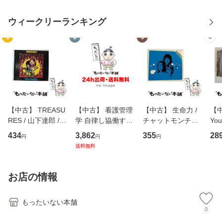
ウィークリーランキング
1
2
3
4
【中古】 TREASU
【中古】 看護管理
【中古】 生命力 /
【中
RES / 山下達郎 /
学 自律し協働する
チャットモンチー /
You
イーストウエス
専門職の看護マネ
キューンレコード
のがか
434
3,862
355
28
円
円
円
ト・ジャパン [CD]
ジメントスキル 改
[CD]【メール便送
【
送料無料
【メール便送料無
訂第3版 (看護学テ
料無料】
料
料】
キストNiCE) / 手島
恵 藤本幸三 / 南江
お店の情報
堂 [単行
もったいない本舗
0