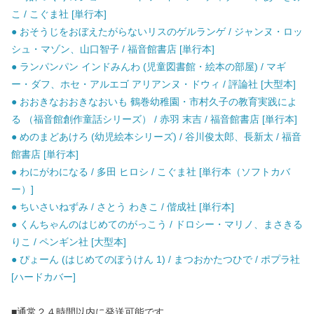
こ / こぐま社 [単行本]
● おそうじをおぼえたがらないリスのゲルランゲ / ジャンヌ・ロッ
シュ・マゾン、山口智子 / 福音館書店 [単行本]
● ランパンパン インドみんわ (児童図書館・絵本の部屋) / マギ
ー・ダフ、ホセ・アルエゴ アリアンヌ・ドウィ / 評論社 [大型本]
● おおきなおおきなおいも 鶴巻幼稚園・市村久子の教育実践によ
る （福音館創作童話シリーズ） / 赤羽 末吉 / 福音館書店 [単行本]
● めのまどあけろ (幼児絵本シリーズ) / 谷川俊太郎、長新太 / 福音
館書店 [単行本]
● わにがわになる / 多田 ヒロシ / こぐま社 [単行本（ソフトカバ
ー）]
● ちいさいねずみ / さとう わきこ / 偕成社 [単行本]
● くんちゃんのはじめてのがっこう / ドロシー・マリノ、まさきる
りこ / ペンギン社 [大型本]
● ぴょーん (はじめてのぼうけん 1) / まつおかたつひで / ポプラ社
[ハードカバー]
■通常２４時間以内に発送可能です。