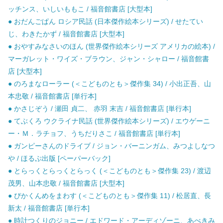
ッチンス、いしいももこ / 福音館書店 [大型本]
● おだんごぱん ロシア民話 (日本傑作絵本シリーズ) / せたてい
じ、わきたかず / 福音館書店 [大型本]
● おやすみなさいのほん (世界傑作絵本シリーズ アメリカの絵本) /
マーガレット・ワイズ・ブラウン、ジャン・シャロー / 福音館書
店 [大型本]
● のろまなローラー (＜こどものとも＞傑作集 34) / 小出正吾、山
本忠敬 / 福音館書店 [単行本]
● かさじぞう / 瀬田 貞二、 赤羽 末吉 / 福音館書店 [単行本]
● てぶくろ ウクライナ民話 (世界傑作絵本シリーズ) / エウゲーニ
ー・Ｍ．ラチョフ、うちだりさこ / 福音館書店 [単行本]
● ガンピーさんのドライブ / ジョン・バーニンガム、みつよしなつ
や / ほるぷ出版 [ペーパーバック]
● とらっくとらっくとらっく (＜こどものとも＞傑作集 23) / 渡辺
茂男、山本忠敬 / 福音館書店 [大型本]
● ぴかくんめをまわす (＜こどものとも＞傑作集 11) / 松居直、長
新太 / 福音館書店 [単行本]
● 時計つくりのジョニー / エドワード・アーディゾーニ、あべきみ