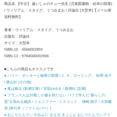
商品名:【中古】 歯いしゃのチュー先生 (児童図書館・絵本の部屋)
/ ウィリアム・スタイグ、うつみまお / 評論社 [大型本]【メール便
送料無料】
著者：ウィリアム・スタイグ、うつみまお
出版社：評論社
サイズ：大型本
ISBN-10：456600290X
ISBN-13：9784566002906
■こちらの商品もオススメです
● ハリー・ポッターと秘密の部屋 / J．K．ローリング、 松岡 佑子
/ 静山社 [その他]
● 竜は眠る (新潮文庫) / 宮部みゆき / 新潮社 [文庫]
● フランス人は10着しか服を持たない パリで学んだ“暮らしの
質”を高める秘訣 / ジェニファー・L スコット、 神崎 朗子 / 大和書
房 [単行本（ソフトカバー）]
● おしりたんてい やみよに きえる きょじん おしりたんていファ