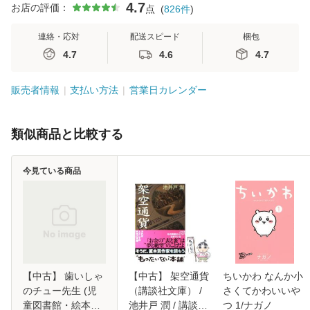
4.7
お店の評価：
点
(
826
件
)
連絡・応対
配送スピード
梱包
4.7
4.6
4.7
販売者情報
支払い方法
営業日カレンダー
類似商品と比較する
今見ている商品
【中古】 歯いしゃ
【中古】 架空通貨
ちいかわ なんか小
のチュー先生 (児
（講談社文庫） /
さくてかわいいや
童図書館・絵本の
池井戸 潤 / 講談社
つ 1/ナガノ