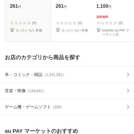
部屋) / ウィリア
[文庫]【メール便送
261
261
1,100
円
円
円
ム・スタイグ、う
料無料】
つみまお / 評論社
送料無料
[大型本]【メール便
(0)
(0)
(0)
送料無料】
もったいない本舗
もったいない本舗
bookfan au PAY マ
ーケット店
お店のカテゴリから商品を探す
本・コミック・雑誌
（
1,241,281
）
音楽・映像
（
149,941
）
ゲーム機・ゲームソフト
（
283
）
au PAY マーケット
のおすすめ