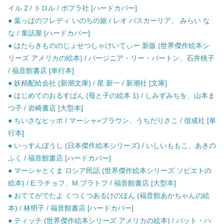
イル 2 / トロル / ポプラ社 [ハードカバー]
● 葉っぱのフレディ いのちの旅 / レオ バスカーリア、 みらい な
な / 童話屋 [ハードカバー]
● はたらきもののじょせつしゃけいてぃー 新版 (世界傑作絵本シ
リーズ アメリカの絵本) / バージニア・リー・バートン、石井桃子
/ 福音館書店 [単行本]
● 妖精配給会社 (新潮文庫) / 星 新一 / 新潮社 [文庫]
● はじめてのおるすばん (母と子の絵本 1) / しみずみちを、山本ま
つ子 / 岩崎書店 [大型本]
● ちいさなヒッポ / マーシャ=ブラウン、うちだりさこ / 偕成社 [単
行本]
● いっすんぼうし (日本傑作絵本シリーズ) / いしいももこ、あきの
ふく / 福音館書店 [ハードカバー]
● マーシャとくま ロシア民話 (世界傑作絵本シリーズ ソビエトの
絵本) / E.ラチョフ、M.ブラトフ / 福音館書店 [大型本]
● おててがでたよ くつくつあるけのほん (福音館あかちゃんの絵
本) / 林明子 / 福音館書店 [ハードカバー]
● ティッチ (世界傑作絵本シリーズ アメリカの絵本) / パット・ハ