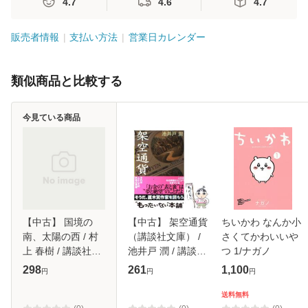
4.7
4.6
4.7
販売者情報
支払い方法
営業日カレンダー
類似商品と比較する
今見ている商品
【中古】 国境の
【中古】 架空通貨
ちいかわ なんか小
南、太陽の西 / 村
（講談社文庫） /
さくてかわいいや
上 春樹 / 講談社
池井戸 潤 / 講談社
つ 1/ナガノ
[単行本]【メール便
[文庫]【メール便送
298
261
1,100
円
円
円
送料無料】
料無料】
送料無料