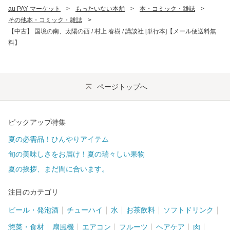
au PAY マーケット
>
もったいない本舗
>
本・コミック・雑誌
>
その他本・コミック・雑誌
>
【中古】 国境の南、太陽の西 / 村上 春樹 / 講談社 [単行本]【メール便送料無
料】
ページトップへ
ピックアップ特集
夏の必需品！ひんやりアイテム
旬の美味しさをお届け！夏の瑞々しい果物
夏の挨拶、まだ間に合います。
注目のカテゴリ
ビール・発泡酒
チューハイ
水
お茶飲料
ソフトドリンク
惣菜・食材
扇風機
エアコン
フルーツ
ヘアケア
肉