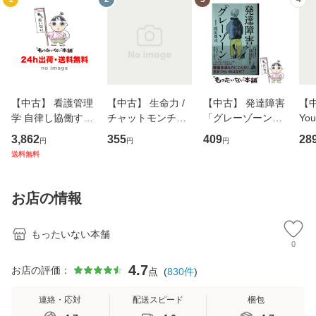
【中古】 看護管理
【中古】 生命力 /
【中古】 発達障害
【中
学 自律し協働する
チャットモンチー /
「グレーゾーン」
You
専門職の看護マネ
キューンレコード
その正しい理解と
のがか
3,862
355
409
28
円
円
円
ジメントスキル 改
[CD]【メール便送
克服法 (SB新書 57
【
送料無料
訂第3版 (看護学テ
料無料】
2) / 岡田尊司 / Ｓ
料
キストNiCE) / 手島
Ｂクリエイティブ
恵 藤本幸三 / 南江
[新書]【メール便送
お店の情報
堂 [単行
料無料】
もったいない本舗
0
4.7
お店の評価：
点
(
830
件
)
連絡・応対
配送スピード
梱包