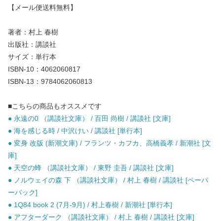
【メール便送料無料】
著者：村上 春樹
出版社：講談社
サイズ：単行本
ISBN-10：4062060817
ISBN-13：9784062060813
■こちらの商品もオススメです
● 永遠の0 （講談社文庫） / 百田 尚樹 / 講談社 [文庫]
● 海を感じる時 / 中沢けい / 講談社 [単行本]
● 変身 改版 (新潮文庫) / フランツ・カフカ、高橋義孝 / 新潮社 [文
庫]
● 天空の蜂 （講談社文庫） / 東野 圭吾 / 講談社 [文庫]
● ノルウェイの森 下 （講談社文庫） / 村上 春樹 / 講談社 [ペーパ
ーバック]
● 1Q84 book 2 (7月-9月) / 村上春樹 / 新潮社 [単行本]
● アフターダーク （講談社文庫） / 村上 春樹 / 講談社 [文庫]