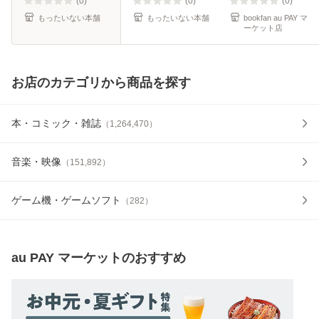
(0)
(0)
(0)
もったいない本舗
もったいない本舗
bookfan au PAY マ
ーケット店
お店のカテゴリから商品を探す
本・コミック・雑誌
（
1,264,470
）
音楽・映像
（
151,892
）
ゲーム機・ゲームソフト
（
282
）
au PAY マーケット
のおすすめ