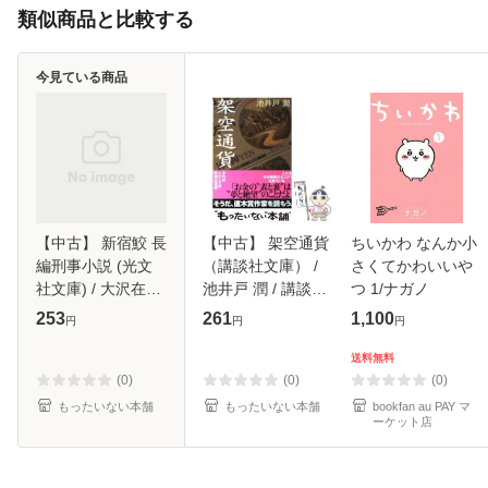
類似商品と比較する
今見ている商品
【中古】 新宿鮫 長
【中古】 架空通貨
ちいかわ なんか小
編刑事小説 (光文
（講談社文庫） /
さくてかわいいや
社文庫) / 大沢在昌
池井戸 潤 / 講談社
つ 1/ナガノ
/ 光文社 [文庫]【メ
[文庫]【メール便送
253
261
1,100
円
円
円
ール便送料無料】
料無料】
送料無料
(0)
(0)
(0)
もったいない本舗
もったいない本舗
bookfan au PAY マ
ーケット店