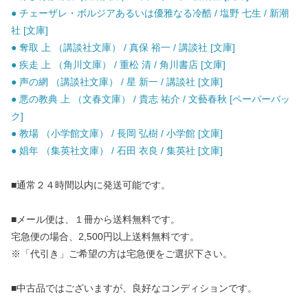
● チェーザレ・ボルジアあるいは優雅なる冷酷 / 塩野 七生 / 新潮
社 [文庫]
● 奪取 上 （講談社文庫） / 真保 裕一 / 講談社 [文庫]
● 疾走 上 （角川文庫） / 重松 清 / 角川書店 [文庫]
● 声の網 （講談社文庫） / 星 新一 / 講談社 [文庫]
● 悪の教典 上 （文春文庫） / 貴志 祐介 / 文藝春秋 [ペーパーバッ
ク]
● 教場 （小学館文庫） / 長岡 弘樹 / 小学館 [文庫]
● 娼年 （集英社文庫） / 石田 衣良 / 集英社 [文庫]
■通常２４時間以内に発送可能です。
■メール便は、１冊から送料無料です。
宅急便の場合、2,500円以上送料無料です。
※「代引き」ご希望の方は宅急便をご選択下さい。
■中古品ではございますが、良好なコンディションです。