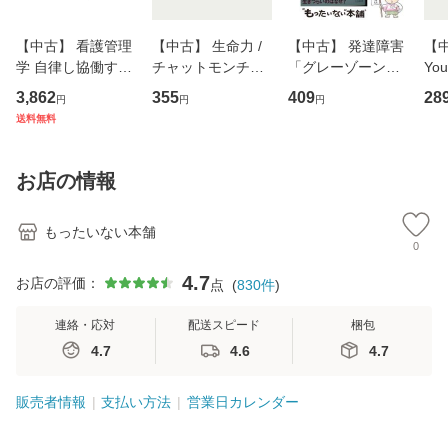
【中古】 看護管理
【中古】 生命力 /
【中古】 発達障害
【中
学 自律し協働する
チャットモンチー /
「グレーゾーン」
You
専門職の看護マネ
キューンレコード
その正しい理解と
のがか
3,862
355
409
28
円
円
円
ジメントスキル 改
[CD]【メール便送
克服法 (SB新書 57
【
送料無料
訂第3版 (看護学テ
料無料】
2) / 岡田尊司 / Ｓ
料
キストNiCE) / 手島
Ｂクリエイティブ
恵 藤本幸三 / 南江
[新書]【メール便送
お店の情報
堂 [単行
料無料】
もったいない本舗
0
4.7
お店の評価：
点
(
830
件
)
連絡・応対
配送スピード
梱包
4.7
4.6
4.7
販売者情報
支払い方法
営業日カレンダー