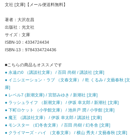
文社 [文庫]【メール便送料無料】
著者：大沢在昌
出版社：光文社
サイズ：文庫
ISBN-10：4334724434
ISBN-13：9784334724436
■こちらの商品もオススメです
● 永遠の0 （講談社文庫） / 百田 尚樹 / 講談社 [文庫]
● イニシエーション・ラブ （文春文庫） / 乾 くるみ / 文藝春秋 [文
庫]
● レベル7 (新潮文庫) / 宮部みゆき / 新潮社 [文庫]
● ラッシュライフ （新潮文庫） / 伊坂 幸太郎 / 新潮社 [文庫]
● 下町ロケット （小学館文庫） / 池井戸 潤 / 小学館 [文庫]
● 魔王 （講談社文庫） / 伊坂 幸太郎 / 講談社 [文庫]
● モンスター （幻冬舎文庫） / 百田 尚樹 / 幻冬舎 [文庫]
● クライマーズ・ハイ （文春文庫） / 横山 秀夫 / 文藝春秋 [文庫]