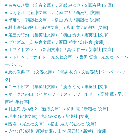
● 名もなき毒 （文春文庫） / 宮部 みゆき / 文藝春秋 [文庫]
● 凍える牙 （新潮文庫） / 乃南 アサ / 新潮社 [文庫]
● 半落ち （講談社文庫） / 横山 秀夫 / 講談社 [文庫]
● 村上海賊の娘 1 （新潮文庫） / 和田 竜 / 新潮社 [文庫]
● 第三の時効 （集英社文庫） / 横山 秀夫 / 集英社 [文庫]
● プリズム （幻冬舎文庫） / 百田 尚樹 / 幻冬舎 [文庫]
● ホワイトアウト （新潮文庫） / 真保 裕一 / 新潮社 [文庫]
● ストロベリーナイト （光文社文庫） / 誉田 哲也 / 光文社 [ペーパ
ーバック]
● 悪の教典 下 （文春文庫） / 貴志 祐介 / 文藝春秋 [ペーパーバッ
ク]
● ユートピア （集英社文庫） / 湊 かなえ / 集英社 [文庫]
● マークスの山 （ハヤカワ・ミステリワールド） / 高村 薫 / 早川
書房 [単行本]
● 村上海賊の娘 2 （新潮文庫） / 和田 竜 / 新潮社 [文庫]
● 理由 (新潮文庫) / 宮部みゆき / 新潮社 [文庫]
● 臨場 （光文社文庫） / 横山 秀夫 / 光文社 [文庫]
● 赤ひげ診療譚 (新潮文庫) / 山本 周五郎 / 新潮社 [文庫]