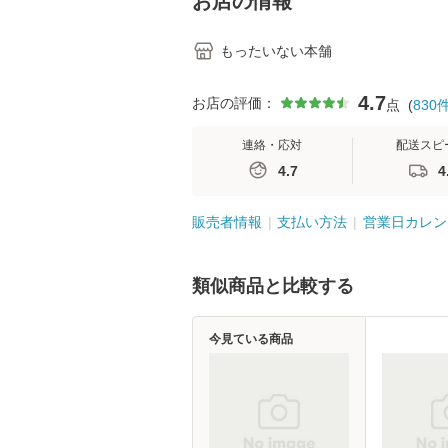
お店の情報
もったいない本舗
4.7
お店の評価：
点
(
830
連絡・応対
配送スピ
4.7
4
販売者情報
支払い方法
営業日カレン
類似商品と比較する
今見ている商品