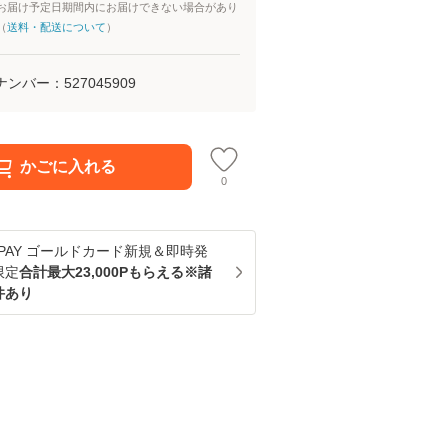
お届け予定日期間内にお届けできない場合があり
（
送料・配送について
）
ナンバー：
527045909
かごに入れる
0
u PAY ゴールドカード新規＆即時発
限定
合計最大23,000Pもらえる※諸
件あり