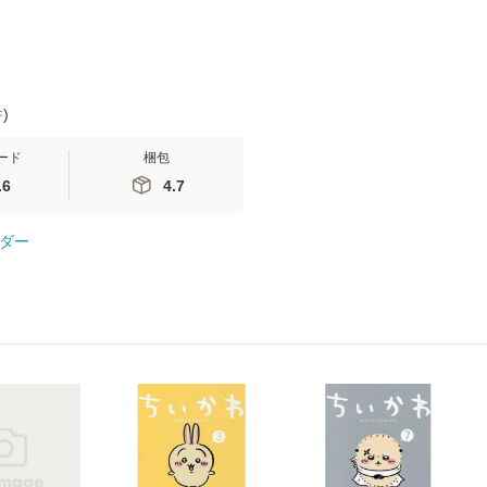
件
)
ード
梱包
.6
4.7
ダー