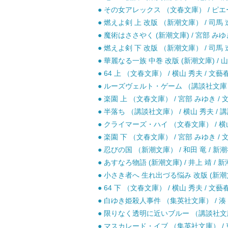
● その女アレックス （文春文庫） / ピエー
● 燃えよ剣 上 改版 （新潮文庫） / 司馬 遼
● 魔術はささやく (新潮文庫) / 宮部 みゆき
● 燃えよ剣 下 改版 （新潮文庫） / 司馬 遼
● 華麗なる一族 中巻 改版 (新潮文庫) / 山
● 64 上 （文春文庫） / 横山 秀夫 / 文藝
● ルーズヴェルト・ゲーム （講談社文庫） /
● 楽園 上 （文春文庫） / 宮部 みゆき / 
● 半落ち （講談社文庫） / 横山 秀夫 / 講
● クライマーズ・ハイ （文春文庫） / 横山
● 楽園 下 （文春文庫） / 宮部 みゆき / 
● 忍びの国 （新潮文庫） / 和田 竜 / 新潮
● あすなろ物語 (新潮文庫) / 井上 靖 / 新
● 小さき者へ 生れ出づる悩み 改版 (新潮文庫 
● 64 下 （文春文庫） / 横山 秀夫 / 文藝
● 白ゆき姫殺人事件 （集英社文庫） / 湊 か
● 限りなく透明に近いブルー （講談社文庫） 
● マスカレード・イブ （集英社文庫） / 東