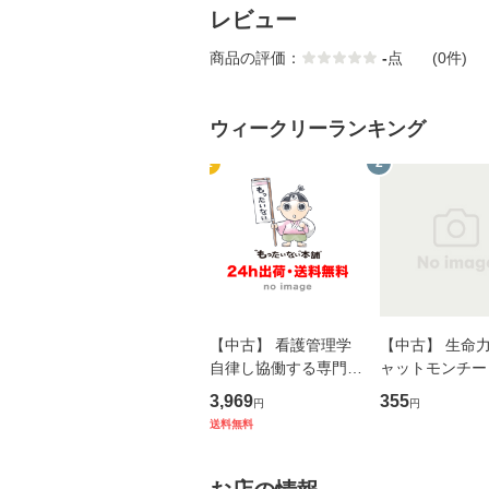
レビュー
商品の評価：
-
点
(0件)
ウィークリーランキング
1
2
【中古】 看護管理学
【中古】 生命力 
自律し協働する専門職
ャットモンチー 
の看護マネジメントス
ーンレコード [C
3,969
355
円
円
キル 改訂第3版 (看護
【メール便送料
送料無料
学テキストNiCE) / 手
島恵 藤本幸三 / 南江
堂 [単行