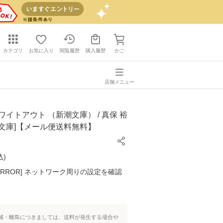
カテゴリ
お気に入り
閲覧履歴
購入履歴
かご
店舗メニュー
ワイトアウト （新潮文庫） / 真保 裕
社 [文庫]【メール便送料無料】
込
)
K ERROR] ネットワーク周りの設定を確認
域・離島につきましては、送料が発生する場合や