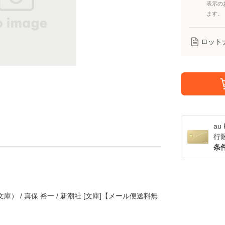
表示の
ます。
ロット
a
行
条
） / 真保 裕一 / 新潮社 [文庫]【メール便送料無