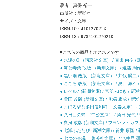
著者：真保 裕一
出版社：新潮社
サイズ：文庫
ISBN-10：410127021X
ISBN-13：9784101270210
■こちらの商品もオススメです
● 永遠の0 （講談社文庫） / 百田 尚樹 / 
● 海と毒薬 改版 （新潮文庫） / 遠藤 周作 
● 黒い雨 改版 （新潮文庫） / 井伏 鱒二 /
● こころ 改版 （新潮文庫） / 夏目 漱石 /
● レベル7 (新潮文庫) / 宮部みゆき / 新潮
● 雪国 改版 (新潮文庫) / 川端 康成 / 
● まほろ駅前多田便利軒 （文春文庫） / 三
● 八日目の蝉 （中公文庫） / 角田 光代 
● 変身 改版 (新潮文庫) / フランツ・カフ
● 七瀬ふたたび (新潮文庫) / 筒井 康隆 / 
● 七つの会議 （集英社文庫） / 池井戸 潤 