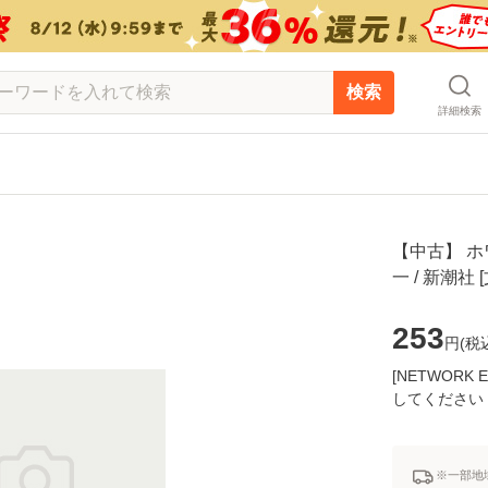
検索
詳細検索
【中古】 ホ
一 / 新潮
253
円(
税
[NETWOR
してください
※一部地