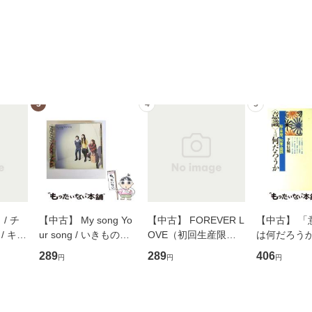
3
4
5
/ チ
【中古】 My song Yo
【中古】 FOREVER L
【中古】 「
/ キュ
ur song / いきものが
OVE（初回生産限定
は何だろうか
D]
かり / [CD]【メール便
盤） / 清水翔太×加藤
歴、知覚の錯
289
289
406
円
円
円
無料】
送料無料】
ミリヤ / [CD]【メール
談社現代新書
便送料無料】
信輔 / 講談社
【メール便