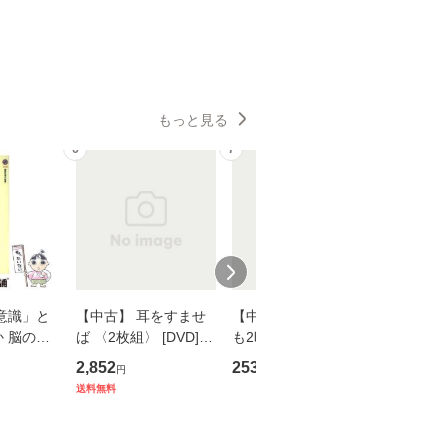
もっと見る
6
7
8
意識」と
【中古】 耳をすませ
【中古】 知識ゼロで
【中古】
 脳の来
ば 〈2枚組〉 [DVD] /
も2時間で決算書が読
プロデュー
誤 （講
ブエナ・ビスタ・ホー
めるようになる！ 会
OX] / バ
2,852
253
2,335
円
円
円
） / 下条
ム・エンターテイメン
計超入門！ / 佐伯 良
【メール
送料無料
 [新書]
ト [DVD]【メール便送
隆 / 高橋書店 [単行本
送料無料】
料無料】
（ソフトカバー）]
【メール便送